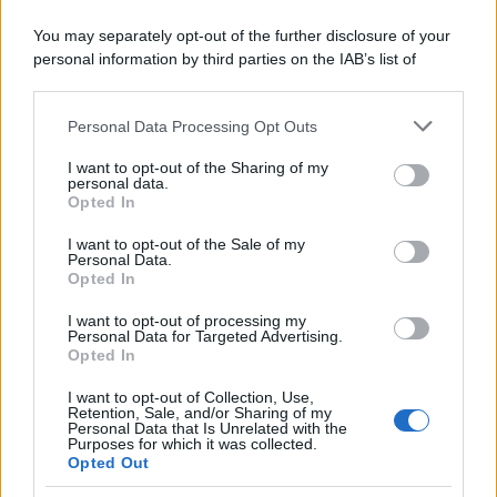
You may separately opt-out of the further disclosure of your
personal information by third parties on the IAB’s list of
downstream participants.
Personal Data Processing Opt Outs
This information may also be disclosed by us to third parties
on the IAB’s List of Downstream Participants that may further
I want to opt-out of the Sharing of my
disclose it to other third parties.
personal data.
Opted In
Please note that this website/app uses one or more Google
services and may gather and store information including but
I want to opt-out of the Sale of my
Personal Data.
not limited to your visit or usage behaviour. You may click to
Opted In
grant or deny consent to Google and its third-party tags to
use your data for below specified purposes in below Google
I want to opt-out of processing my
consent section.
Personal Data for Targeted Advertising.
Opted In
I want to opt-out of Collection, Use,
Retention, Sale, and/or Sharing of my
Personal Data that Is Unrelated with the
Purposes for which it was collected.
Opted Out