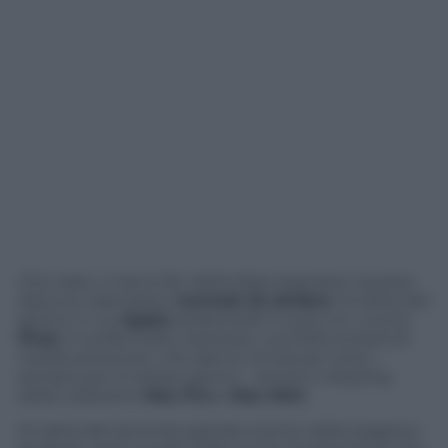
Che siate o meno fan della Mela segnatevi questa
data sul calendario:
martedì 22 ottobre
. Si tratta del
giorno in cui
Apple
presenterà il nuovo (o i nuovi)
iPad.
A confermarlo, stamane, una folta schiera di
media americani, che danno ormai per certo –
sempre per lo stesso giorno – anche il restyling
della collezione
Mac Pro
e
Mac Mini
.
Si tratta del secondo grande evento della stagione