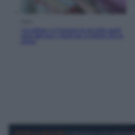
Salute
«La pillola» e il tumore al cervello: quali
sono davvero i rischi per le donne che la
usano