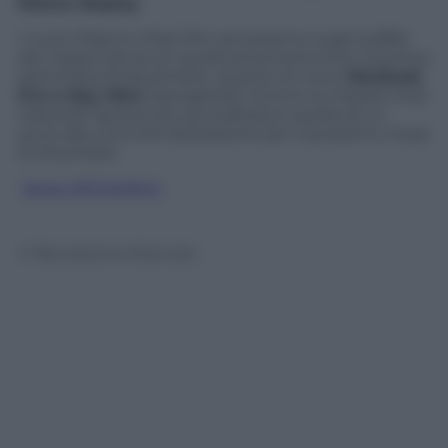
Retina display
.
I nuovi iPad 5 e iPad Mini arriveranno sugli scaffali
dei negozi (di sicuro quelli americani) entro la prima
settimana di Novembre. Quanto ai nuovi
Macbook
Pro e Mac Mini
(riprogettati intorno ai chipset Intel
Haswell) l’ipotesi più accreditata è quella di un
avvio alla commercializzazione per il prossimo mese
di Dicembre.
Segui @TritaTech
© Riproduzione Riservata