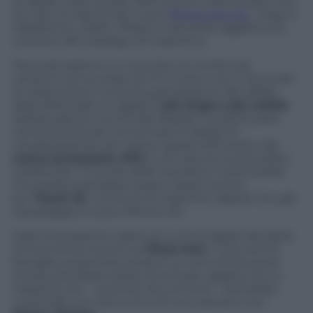
di Apple, dopo quello dello scorso 9 settembre che
ha visto la nascita dei nuovi
iPhone 5S e 5C
. Dopo il
Melafonino, infatti, l’iPad è il secondo oggetto più
venduto del catalogo di Cupertino.
Ma quali saranno, in concreto, le novità che
verranno annunciate da Tim Cook e soci? Secondo
le indiscrezioni, la quinta generazione del tablet
della Mela sarà un oggetto
più largo e più sottile
dell’attuale (la cornice del display, a quanto pare,
verrà ristretta per aumentare lo spazio di
visualizzazione), più veloce (grazie all’innesto del
nuovo processore A7X
) e con alcune funzionalità
inedite per il mondo delle tavolette multimediali.
Fra queste potrebbe esserci spazio anche
per
Touch ID
, il sensore di impronte digitali che già
equipaggia il nuovo iPhone 5S.
Sarà interessante capire se e come Apple deciderà
di intervenire anche sull’
iPad mini
. Il “piccolo”di
famiglia, presentato proprio un anno fa di questi
tempi, potrebbe essere anch’esso oggetto di un
restyling che – secondo alcune fonti – potrebbe
culminare con l’annuncio di una versione con