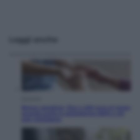
Leggi anche
Economia
Bonus caregiver, fino a 400 euro al mese:
quando parte la piattaforma INPS e chi
può richiederlo