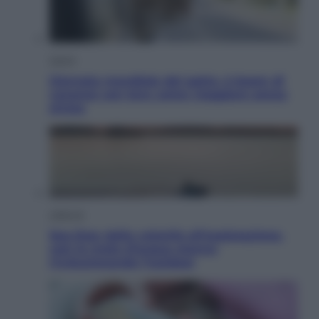
Viaggi
Giornata mondiale del gatto, è boom di
vacanze con loro: come viaggiare senza
stress
Lifestyle
Sea-Doo: dalla velocità all’esplorazione,
così le moto d’acqua stanno
rivoluzionando l’outdoor