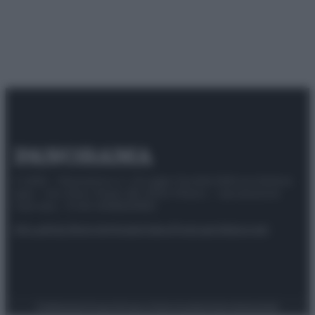
© 2025 – Panorama s.r.l. (Gruppo Società Editrice Italiana
spa) – Via Vittor Pisani 28, 20124 Milano – riproduzione
riservata – P.IVA 10518230965
Attualità
Lifestyle
Moda
Video
Podcast
Abbonati
Preferenze Privacy
Privacy Policy
Cookie Policy
Note legali