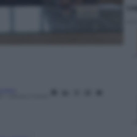
Le
cchetti
24
– Lettura: 2 minuti