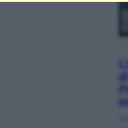
L
d
P
e
Sfog