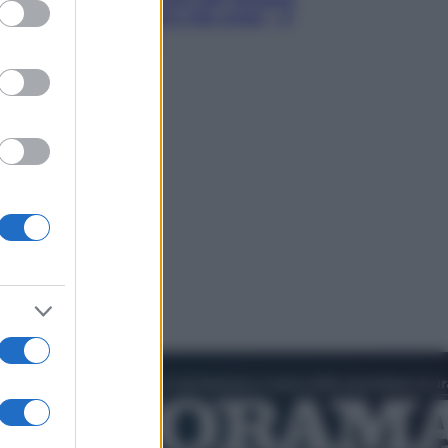
ed purposes
Hugh Jackman, altro che eroe! – Il
video in esclusiva