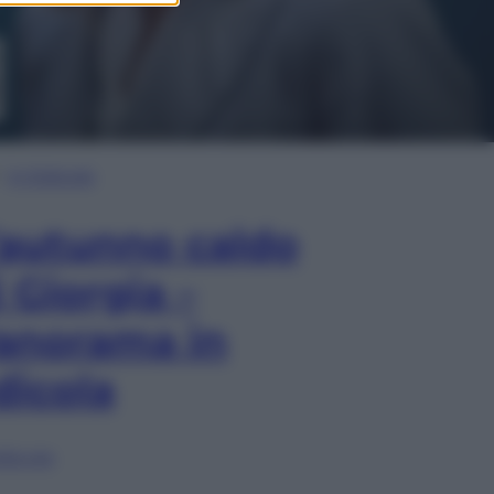
In Edicola
’autunno caldo
i Giorgia –
anorama in
dicola
lia ora