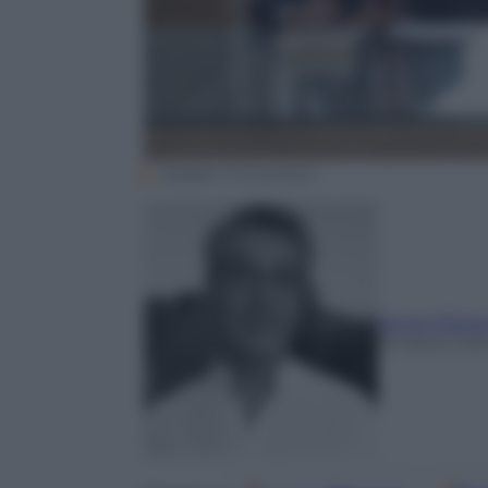
(Saipem-Fincantieri)
Sergio Barlo
19 Marzo 20