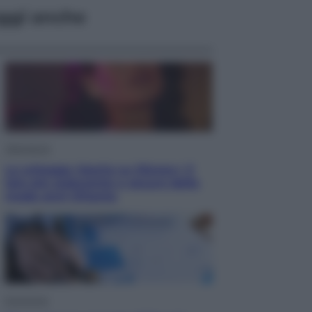
ggi anche
Televisione
Le schegge riporta su Disney+ il
lato più seducente e oscuro della
moda anni Ottanta
Economia