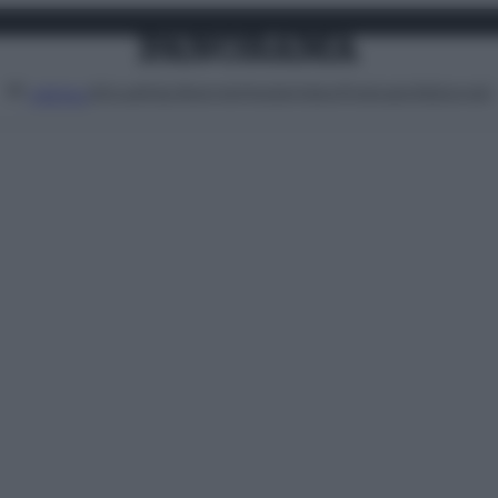
Attualità
Lifestyle
Moda
Video
Podcast
Abbonati
MENU