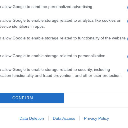
ricazione e una flotta offshore di 21 navi da
to allow Google to send me personalized advertising.
4 di proprietà di terzi e in gestione), e 15 impianti
 Quotata alla Borsa di Milano, è presente in più di 50
o allow Google to enable storage related to analytics like cookies on
persone di oltre 120 nazionalità.
evice identifiers in apps.
o allow Google to enable storage related to functionality of the website
o allow Google to enable storage related to personalization.
o allow Google to enable storage related to security, including
cation functionality and fraud prevention, and other user protection.
CONFIRM
Data Deletion
Data Access
Privacy Policy