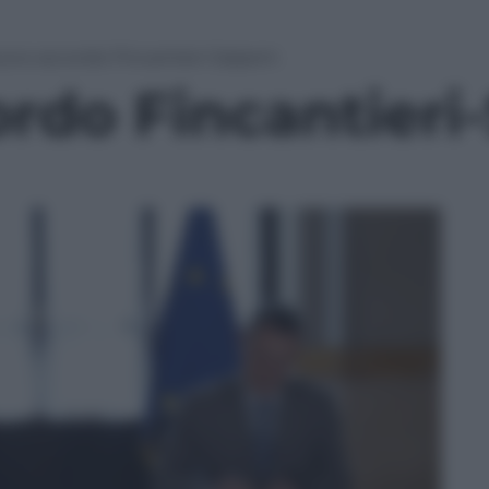
ovo accordo Fincantieri-Saipem
rdo Fincantieri