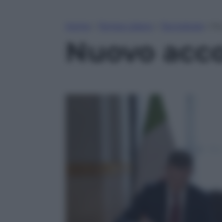
Home
»
Tempo Libero
»
Tecnologia
»
Nu
Nuovo acco