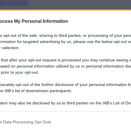
nti preferite
e droni e sistemi di sicurezza
ocess My Personal Information
to opt-out of the sale, sharing to third parties, or processing of your per
formation for targeted advertising by us, please use the below opt-out s
 selection.
 that after your opt-out request is processed you may continue seeing i
ased on personal information utilized by us or personal information dis
 prior to your opt-out.
rately opt-out of the further disclosure of your personal information by
he IAB’s list of downstream participants.
tion may also be disclosed by us to third parties on the IAB’s List of 
 that may further disclose it to other third parties.
 that this website/app uses one or more Google services and may gath
l Data Processing Opt Outs
 memorandum d’Intesa per valutare opportunità di
including but not limited to your visit or usage behaviour. You may click 
 nell’ambito dei veicoli subacquei autonomi e