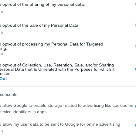
 to Google and its third-party tags to use your data for below specifi
superficie e subacquee. Il documento, siglato a
o opt-out of the Sharing of my personal data.
ogle consent section.
 della Marina militare, mira ad abilitare la
In
rammi di grande rilevanza nel mercato italiano ed
anza e del controllo di infrastrutture critiche
o opt-out of the Sale of my Personal Data.
In
 tra navi di superficie e sottomarini con e senza
l programma di sviluppo dei droni “Hydrone” di
to opt-out of processing my Personal Data for Targeted
ing.
m che realizza tecnologie e soluzioni subacquee.
In
mondo ad aver qualificato e commercializzato droni
ità d’intervento e ispezione fino a 3.000 m di
o opt-out of Collection, Use, Retention, Sale, and/or Sharing
 fra Marghera e Trieste, che sono già stati impiegati
ersonal Data that Is Unrelated with the Purposes for which it
one delle infrastrutture sottomarine nel mercato
lected.
rtanti compagnie energetiche.
Out
rammi di sviluppo della filiera dell’Underwater
 business estremamente promettenti, anche grazie
consents
azione tra l’industria della Difesa e quella civile. Il
o allow Google to enable storage related to advertising like cookies on
 sommergibili, dei quali 105 nel cantiere navale
ne subacquea, come stanno evidenziando i recenti
evice identifiers in apps.
 crescente centralità strategica. Saipem è un leader
ne di grandi progetti nei settori dell’energia e delle
o allow my user data to be sent to Google for online advertising
ue rami d’azienda: Asset Based Services, Energy
s.
astructures, Robotics & Industrialized Solutions. La