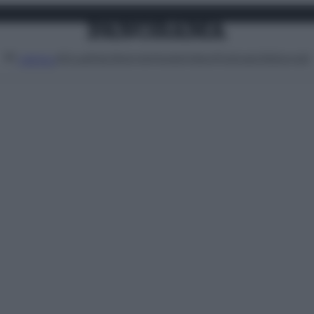
Attualità
Lifestyle
Moda
Video
Podcast
Abbonati
MENU