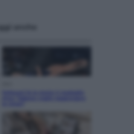
ggi anche
Sport
Pellacani fa la storia: 5 medaglie
d’oro “Adesso voglio raggiungere
le cinesi”