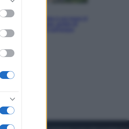
to grant or
ed purposes
Viaggi
La Thailandia segreta è sul mare: 8
luoghi tra delfini rosa, grotte di
smeraldo e villaggi sull’acqua