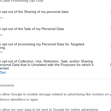
l Data Processing Opt Outs
including but not limited to your visit or usage behaviour. You may click 
 to Google and its third-party tags to use your data for below specifi
o opt-out of the Sharing of my personal data.
ogle consent section.
In
o opt-out of the Sale of my Personal Data.
In
to opt-out of processing my Personal Data for Targeted
ing.
In
 club degli utenti super-smart? Fino a ieri
o opt-out of Collection, Use, Retention, Sale, and/or Sharing
ersonal Data that Is Unrelated with the Purposes for which it
 un
telefonino top di gamma
(senza vincoli degli
lected.
se fra i 549 e i 700 e rotti euro.
Out
ver stravolto tutti i parametri, almeno in Italia. Il
tti appena presentato con un’
offerta choc: 349 euro
consents
el cartellino di tutti i più quotati competitor.
o allow Google to enable storage related to advertising like cookies on
evice identifiers in apps.
efinita in altro modo se non una “proposta
ta l’inganno? Come se il
prezzo
relativamente
o allow my user data to be sent to Google for online advertising
ura.