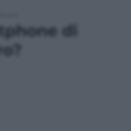
49 euro?
tphone di
ro?