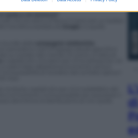
ne ben studiata a tavolino.
 O QUELLI DI GOOGLE?
ale che sta dietro al Nexus 5 resta solo un dubbio
lla rivendita sussidiata da
Google
o a quella
 in bundle delle
compagnie telefoniche
n prevedono costi d’ingresso elevati giacché si
su svariate rate mensili. Di contro, si tratta di
e
e soprattutto vincolanti per chi le sottoscrive: chi
un piano base abbastanza economico arriva a
ha la possibilità di recedere dal contratto (pena il
30 mesi.
L
ù invitante, soprattutto per chi è soddisfatto del
he è al momento l’unica possibile per acquistare il
d
sce altre forme di distribuzione se non quella
P
e