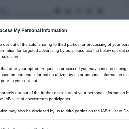
nia
2013
– Lettura: 3 minuti
ocess My Personal Information
to opt-out of the sale, sharing to third parties, or processing of your per
formation for targeted advertising by us, please use the below opt-out s
nti preferite
 selection.
 Il nuovo portacolori Android è un vero
 that after your opt-out request is processed you may continue seeing i
ased on personal information utilized by us or personal information dis
zzo medio di mercato. Merito di Google
 prior to your opt-out.
 va oltre la rivendita del terminale nudo
rately opt-out of the further disclosure of your personal information by
he IAB’s list of downstream participants.
tion may also be disclosed by us to third parties on the IAB’s List of 
 that may further disclose it to other third parties.
 that this website/app uses one or more Google services and may gath