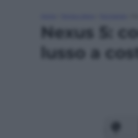
Home
»
Tempo Libero
»
Tecnologia
»
Ne
Nexus 5: c
lusso a cos