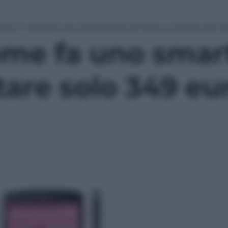
xus 5: come fa uno smartphone di lusso a costare solo 3
ome fa uno smar
tare solo 349 eu