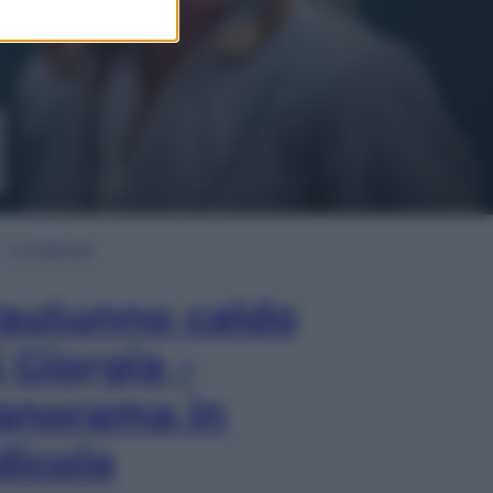
In Edicola
’autunno caldo
i Giorgia –
anorama in
dicola