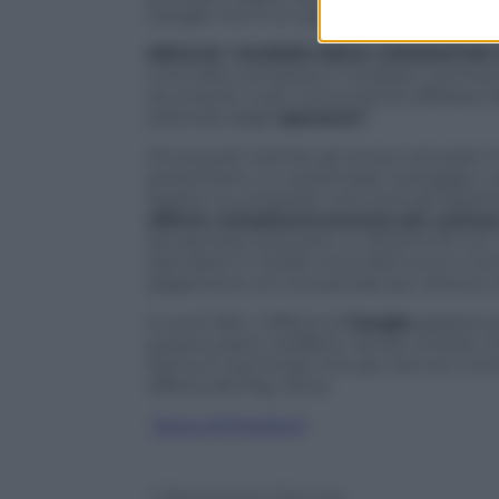
Google non è un azzardo ma un’operazio
MEGLIO I SUSSIDI DEGLI OPERATORI
Una volta compreso il modello commerci
da chiarire: è più conveniente affidarsi a
praticata dagli
operatori
?
Gli acquisti tramite gli ormai noti piani
presentano un sostanziale vantaggio: no
basano su proposte commerciali spalmate 
offerte complessivamente più costos
ad esempio acquista un iPhone 5S con 
spendere in totale circa 1200 euro e non 
pagamento di una penale) per almeno 
A conti fatti, l’offerta di
Google
appare pi
proprio piano tariffario. Senza contare c
Nexus 5, terminale che per ora non cono
offerta dal Play Store.
Segui @TritaTech
© Riproduzione Riservata