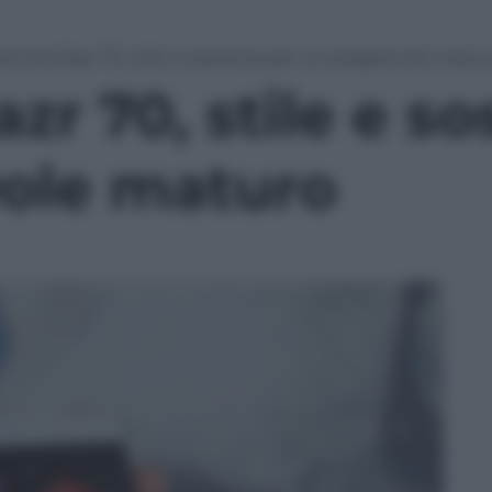
torola Razr 70, stile e sostanza per un pieghevole matur
zr 70, stile e s
ole maturo