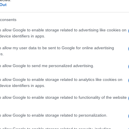
ne che risponde con pragmatismo a chi si avvicina
Out
e a conchiglia
, offrendo quello che serve: qualità
utonomia decente e un prezzo legittimo per un
consents
le a
899 euro
con promozioni lancio che includono
o allow Google to enable storage related to advertising like cookies on
r Moto Tag), il Razr 70 è oggi uno degli ingressi
evice identifiers in apps.
ercato.
o allow my user data to be sent to Google for online advertising
risiede infatti soprattutto nella sua capacità di
s.
ico più ampio senza rinunciare al fascino che da
 fa con un approccio originale, con una ricerca
to allow Google to send me personalized advertising.
tyle
, sperimentando materiali, finiture e colorazioni
o un dispositivo tecnologico ma anche un
li ultimi anni ha contribuito a differenziare il
o allow Google to enable storage related to analytics like cookies on
correnza Android.
evice identifiers in apps.
on si cambia
o allow Google to enable storage related to functionality of the website
o allow Google to enable storage related to personalization.
 formato a conchiglia che ha decretato il successo
mente compatto e facilmente trasportabile in
l’esperienza di uno smartphone tradizionale.
o allow Google to enable storage related to security, including