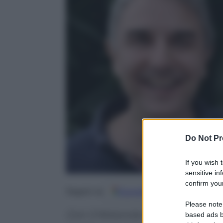
Do Not Pr
If you wish 
sensitive in
confirm your
Google
Discover
Fo
Seguici su
Please note
Con il Motorola Razr 70 l’esperi
based ads b