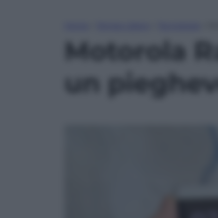
Home
»
Tempo Libero
»
Tecnologia
»
Mo
Motorola Ra
un pieghev