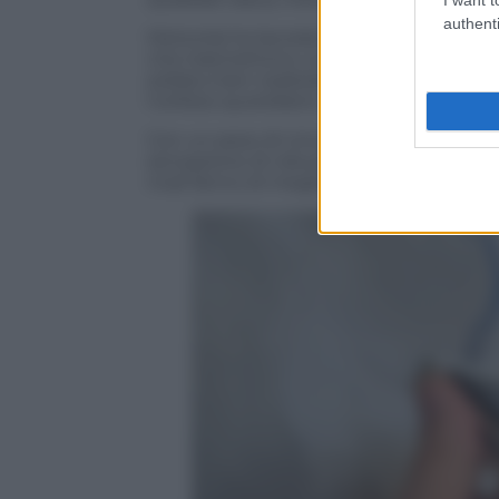
authenti
Motorola ha lavorato con attenzione sui 
che trasmettono una piacevole sensazio
solida e ben realizzata, contribuendo a ri
l’utilizzo quotidiano.
Con un peso di circa 188 grammi e una 
sensazione di robustezza superiore risp
rivali fanno di meglio.