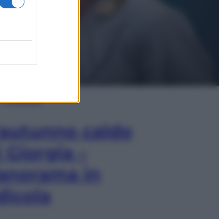
In Edicola
’autunno caldo
i Giorgia –
anorama in
dicola