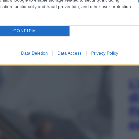
cation functionality and fraud prevention, and other user protection.
dettagli, proponendo finiture ricercate e materiali
ne premium al tatto. Anche la cerniera appare
durre la visibilità della piega centrale durante
CONFIRM
certificazione
IP48
, il dispositivo offre una
etto alle generazioni precedenti anche se alcuni
Data Deletion
Data Access
Privacy Policy
L
d
P
e