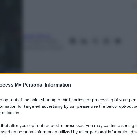
Mark Perna
3 Giugno 2026
–
Lettura: 6 minuti
ocess My Personal Information
to opt-out of the sale, sharing to third parties, or processing of your per
formation for targeted advertising by us, please use the below opt-out s
 selection.
nti preferite
 that after your opt-out request is processed you may continue seeing i
enza foldable diventa più accessibile
ased on personal information utilized by us or personal information dis