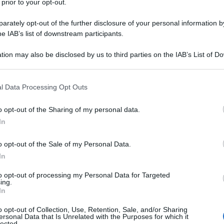
 prior to your opt-out.
a design, autonomia, prestazioni e prezzo.
che ma si distingue per il suo approccio
rately opt-out of the further disclosure of your personal information by
he IAB’s list of downstream participants.
tion may also be disclosed by us to third parties on the IAB’s List of 
 that may further disclose it to other third parties.
 that this website/app uses one or more Google services and may gath
l Data Processing Opt Outs
including but not limited to your visit or usage behaviour. You may click 
 to Google and its third-party tags to use your data for below specifi
o opt-out of the Sharing of my personal data.
ogle consent section.
In
o opt-out of the Sale of my Personal Data.
In
to opt-out of processing my Personal Data for Targeted
ing.
In
o opt-out of Collection, Use, Retention, Sale, and/or Sharing
ersonal Data that Is Unrelated with the Purposes for which it
che insegue le prestazioni assolute o tenta di
lected.