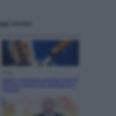
ggi anche
Musica
Addio a Francesco Guccini: l’arte di
scrivere canzoni che sembravano
romanzi