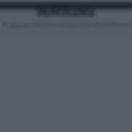
Attualità
Lifestyle
Moda
Video
Podcast
Abbonati
MENU