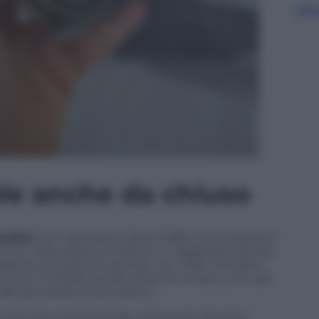
Sfog
le anche da chiuso
ollici
con risoluzione 2640×1080 e luminosità di
ra che nella pratica si traduce in leggibilità elevata
aratura cromatica è precisa, con colori naturali e
ente invisibile sia alla vista che al tatto, uno dei
alle generazioni precedenti.
è piccolo ma funzionale a tal punto da poter