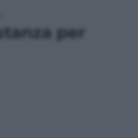
o
ostanza per