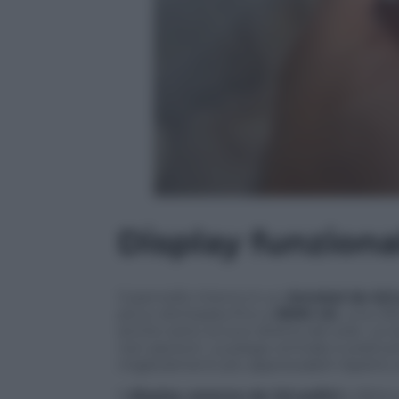
Display funziona
Il pannello interno è un
Amoled da 6,9 p
picco dichiarata fino a
3000 nit
, una cif
anche sotto la luce diretta del sole. La t
neri assoluti. La piega centrale è praticam
miglioramenti più apprezzabili rispetto 
Il
display esterno da 3,6 pollici
a 90Hz 