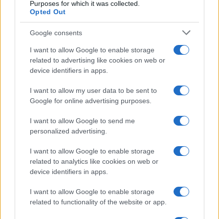
Purposes for which it was collected.
Opted Out
Google consents
I want to allow Google to enable storage
related to advertising like cookies on web or
device identifiers in apps.
I want to allow my user data to be sent to
Google for online advertising purposes.
I want to allow Google to send me
personalized advertising.
I want to allow Google to enable storage
related to analytics like cookies on web or
device identifiers in apps.
I want to allow Google to enable storage
related to functionality of the website or app.