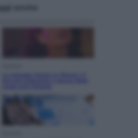
ggi anche
Televisione
Le schegge riporta su Disney+ il
lato più seducente e oscuro della
moda anni Ottanta
Economia