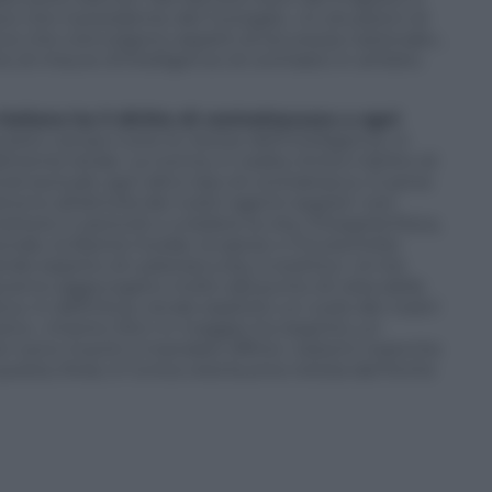
isce che il presidente del Consiglio, «in situazioni di
cce che coinvolgono aspetti di sicurezza nazionale»,
e di misure d’intelligence di contrasto in ambito
liano ha il diritto di contrattaccare a ogni
esto campo tutte le risorse dell’intelligence. A
mente letale. La norma, in realtà, limita il diritto di
ndi esclude ogni altro tipo di contrattacco.
E pone
attorno all’attività dei nostri agenti segreti: non
ettere in pericolo o a ledere la vita, l’integrità fisica,
onale, la libertà morale, la salute o l’incolumità»
ande esperto di cybersecurity, è scettico: «A me
overno aggiungano molto dal punto di vista della
a. In definitiva, rende esplicito un ruolo dei nostri
vano».
Intanto l’Acn in maggio ha respinto un
Non sono riusciti a mandare offline i sistemi neanche
esta, forse, è l’unica vera buona notizia dal fronte