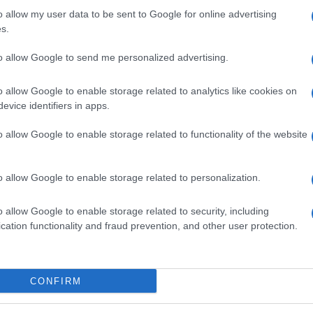
rra in Ucraina ha rivendicato attacchi a siti
o allow my user data to be sent to Google for online advertising
esso nel mirino la Polizia di Stato, il Senato,
s.
 Difesa, degli Esteri, dell’Istruzione e dei Beni
lla magistratura e gli aeroporti di Malpensa, Linate,
to allow Google to send me personalized advertising.
migliaia di aziende, soprattutto pubbliche ma
o allow Google to enable storage related to analytics like cookies on
ltimo rapporto l’Agenzia per la cybersecurity
evice identifiers in apps.
to posto tra i Paesi più a rischio dopo Stati Uniti,
 molti di questi attacchi, per ora, siano soltanto
o allow Google to enable storage related to functionality of the website
anali test, insomma: esperimenti tesi a capire non
ci, ma anche i nostri tempi di reazione.
o allow Google to enable storage related to personalization.
 la più piccola «cyber bomba» dovrebbe fare
egli attentatori islamici.
Perché la funzionalità di
er la vita di tutti i giorni. E perché i costi
o allow Google to enable storage related to security, including
ltissimi. Senza considerare le implicazioni
cation functionality and fraud prevention, and other user protection.
i settembre lo Src, il Servizio d’informazioni della
he la Svizzera oggi è la piattaforma privilegiata
ro i Paesi occidentali, Italia compresa, soprattutto
li. L’obiettivo è creare propaganda, confondere le
CONFIRM
.
di uno scudo, l’Agenzia per la cybersicurezza