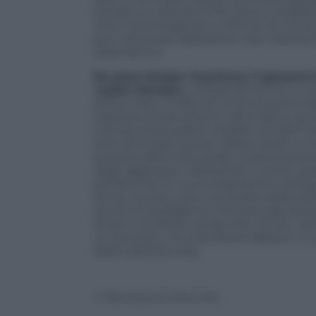
entrato un articolo (il 37), dove si stabil
crisi o di emergenza, e a fronte di mina
può «emanare disposizioni per l’adozion
cibernetico».
Da poco tempo, insomma, il governo ita
«cyber bomba»,
utilizzando anche in qu
prima vista, si tratta di un’arma potenzial
reazione al solo settore informatico, qui
tutti gli stessi paletti stabiliti nel 2007 
sono ammessi quindi «
delitti diretti a m
la personalità individuale, la libertà pers
degli aggressori. Alessandro Curioni, gr
sembra che le nuove disposizioni del g
forma, ma ben poco da quello della pratic
servizi di intelligence che però già ave
attacco di Killnet, durato ben 16 ore: «
un secondo» ha rivendicato Baldoni. E qu
della cybersecurity.
© Riproduzione Riservata