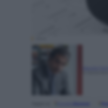
iStock
Maurizio Tort
14 Settembr
Google
Discover
Fo
Seguici su