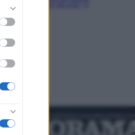
Hugh Jackman, altro che eroe! – Il
er and store
video in esclusiva
to grant or
ed purposes