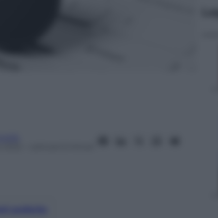
Le
orella
e 2022
– Lettura: 6 minuti
nti preferite