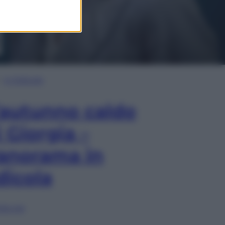
In Edicola
’autunno caldo
i Giorgia –
anorama in
dicola
lia ora