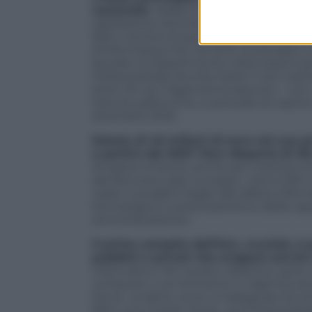
nazionale.
Varata il 15 giugno 2021 con 
rapidissima nemmeno nella sua marcia ve
fatto nomine di qualità: come direttor
d’informatica che nel 2014 ha fondato il
lavorato al Dipartimento informazioni pe
Polizia postale Nunzia Ciardi. Il recl ut
lento: fin qui l’Agenzia ha assunto – con 
lotta al cybercrime, e prevede di coprir
dicembre 2023.
Dotata di 43 milioni di euro nel suo pr
a partire dal 2027 l’Acn disporrà di 122
di essere al lavoro anche per mettere a fr
dal Recovery plan europeo: «Sono 620 mili
cyber e progetti legati alla difesa informa
tecnologica, e potenziamento della capa
amministrazione».
Il primo compito dell’Acn, cruciale, è 
pubblici e privati che erogano servizi 
informatico. Per questo obiettivo, però,
computer, e al momento in Agenzia sia 
Serve, va detto, pure un’adeguata strutt
fatto una mossa «dura», anch’essa passat