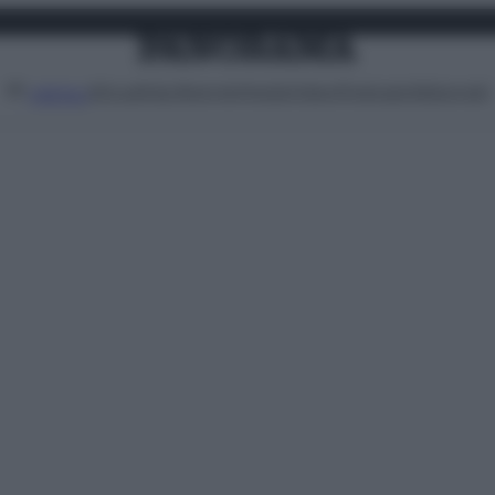
Attualità
Lifestyle
Moda
Video
Podcast
Abbonati
MENU