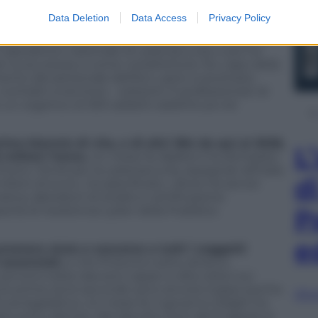
un decreto firmato da Mario Draghi, l’Acn non è
Data Deletion
Data Access
Privacy Policy
rso la piena operatività. Un anno fa il governo ha
e generale ha scelto Roberto Baldoni, un docente
 Laboratorio nazionale di cybersecurity e poi ha
r la sicurezza; e come vicedirettore l’ex capo della
amento del personale dell’Acn, però, è piuttosto
contratti a termine – soltanto 11 professionisti di
e un organico di 300 addetti addirittura nel
imo biennio di vita, e di altri 364 da qui al 2026,
L
 milioni l’anno.
Un mese fa, Baldoni ha dichiarato
utto i fondi per la cybersecurity assegnati all’Italia
d
oni di euro», ha specificato, «divisi tra servizi
tica, laboratori di analisi e certificazione
cità di resistenza cyber della Pubblica
P
e
prestare aiuto e soccorso a tutti i soggetti
essenziali,
e che finiscono sotto attacco
 servono teste davvero capaci e dita veloci sui
le prime sia le seconde sono ancora troppo poche.
Sfog
ura legislativa. Un mese fa, il governo Draghi ha
a sotto silenzio. Nel decreto Aiuti del 9 agosto è