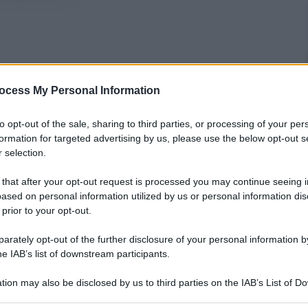
ocess My Personal Information
to opt-out of the sale, sharing to third parties, or processing of your per
formation for targeted advertising by us, please use the below opt-out s
 selection.
 that after your opt-out request is processed you may continue seeing i
ased on personal information utilized by us or personal information dis
 prior to your opt-out.
rately opt-out of the further disclosure of your personal information by
ure per l’energia è l’esempio più recente del pericolo
he IAB’s list of downstream participants.
egiche. L’Italia è infatti al quarto posto tra i Paesi
la nuova Agenzia per il loro contrasto è già in
tion may also be disclosed by us to third parties on the IAB’s List of 
 crescita.
 that may further disclose it to other third parties.