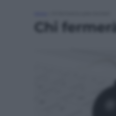
Home
»
Chi fermerà la cyber bomba?
Chi fermer