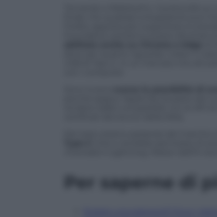
Tornando a WebAuthn, il protocollo su cui 
finale che qualsiasi sviluppatore può in
Firefox apposta per supportare lo standar
Foundation potranno presto sfruttare l
abilitato anche su Chrome e Edge
di 
dove per quanto riguarda i token ci sarà
USB di Tipo-C, in un mercato che attu
con i computer.
Sono invece
scarse le possibilità di a
perché seppur Apple faccia parte del co
rendere Safari compatibile con le API di 
certificati dai tecnici della Mela.
Del resto stiamo parlando del marchio c
Type-C
(che ci avrebbe permesso di avere
inventato
il Lightning. Misteri dell’hi-
Per saperne di p
Rubare una password? Ecco i sistemi