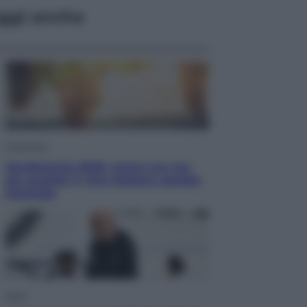
ggi anche
Economia
Vendemmia 2026, meno uva ma
più qualità: il vino italiano cambia
strategia
Sport