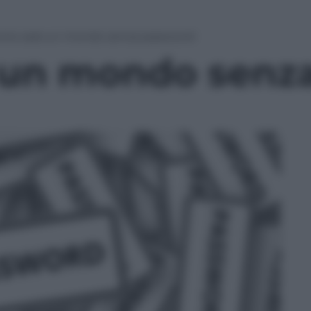
me sarà un mondo senza password
 un mondo senz