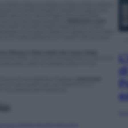
Fido2 si basa, la notizia è il rilascio della versione
tegrare nei propri progetti. Mozilla ha aggiornato
d, tanto che i servizi legati al browser della
a tecnica. Dal mese prossimo,
WebAuthn verrà
Microsoft, sia nelle varianti desktop che mobili,
 bisogno di accessori dotati di ingressi microUSB e
almente vede prettamente modelli USB, da usare
vere iPhone e iPad votati alla causa Fido2
,
L
nsorzio W3C, non ha ancora espresso la volontà di
terze parti, codici di sviluppo esterni e non
d
he pur di non adottare l’ingresso
universale
P
 un solo cavetto per vari dispositivi) si è
tech ma certezze del marketing.
e
iù:
Sfog
 più utilizzati dai ladri informatici