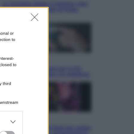
La Juventus batte il Chelsea: cosa
ha detto l’amichevole di Hong
Kong
sonal or
ection to
nterest-
Economia
closed to
IT Wallet obbligatorio per la Pa:
cos’è, come funziona e le scadenze
 third
Downstream
er and store
Televisione
to grant or
Estate da anime: 10 titoli per capire
ed purposes
il fenomeno che ha conquistato la