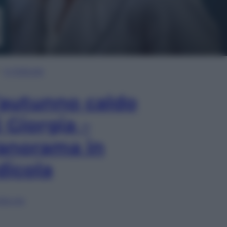
In Edicola
’autunno caldo
i Giorgia –
anorama in
dicola
lia ora