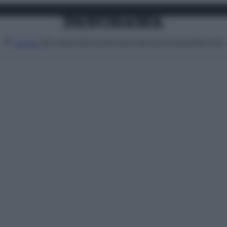
Attualità
Lifestyle
Moda
Video
Podcast
Abbonati
MENU