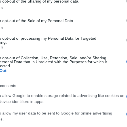
o opt-out of the Sharing of my personal data.
ok
,
Apple
,
Google
,
Microsoft
e
Mozilla
e dunque
ogle consent section.
appresentare il motivo principale per dire addio
In
 sviluppato dal
World Wide Web Consortium
ica l’integrazione in siti e applicazioni mobili delle
o opt-out of the Sale of my Personal Data.
sistema Fido2.
In
to opt-out of processing my Personal Data for Targeted
ing.
In
o a organizzazioni e società private di rendere più
o opt-out of Collection, Use, Retention, Sale, and/or Sharing
ersonal Data that Is Unrelated with the Purposes for which it
endenti a computer e smartphone usati sia a scopo
lected.
osì: la password di accesso viene sostituita da due
Out
lica e una privata. La pubblica
può, ad esempio,
che stampata su un foglio al muro visibile a
ola informazione non si entra da nessuna parte
consents
 stringa, la privata appunto.
o allow Google to enable storage related to advertising like cookies on
evice identifiers in apps.
 chiave
o allow my user data to be sent to Google for online advertising
s.
ta fisicamente in un oggetto chiamato token. È