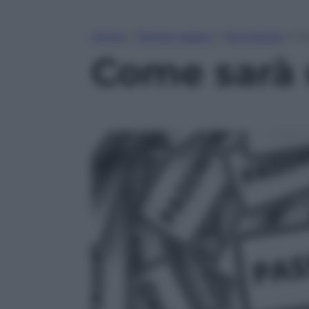
Home
»
Tempo Libero
»
Tecnologia
»
Co
Come sarà