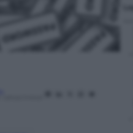
Le
fo
– Lettura: 3 minuti