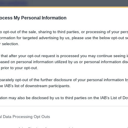
nti preferite
ndard che permetterà a siti e app di
ocess My Personal Information
favore di un accesso più sicuro
to opt-out of the sale, sharing to third parties, or processing of your per
formation for targeted advertising by us, please use the below opt-out s
 selection.
 that after your opt-out request is processed you may continue seeing i
ased on personal information utilized by us or personal information dis
 prior to your opt-out.
rately opt-out of the further disclosure of your personal information by
he IAB’s list of downstream participants.
tion may also be disclosed by us to third parties on the IAB’s List of 
 that may further disclose it to other third parties.
 that this website/app uses one or more Google services and may gath
l Data Processing Opt Outs
including but not limited to your visit or usage behaviour. You may click 
 to Google and its third-party tags to use your data for below specifi