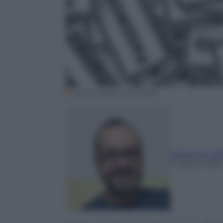
CC0 Creative Commons
Antonino Caf
11 Aprile 2018