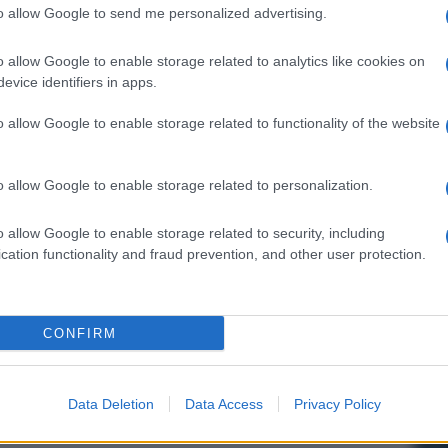
alla banca ai clienti che lo richiedono per entrare
to allow Google to send me personalized advertising.
ng
. In quanto standard condiviso,
WebAuthn
enza creare monopoli particolari a vantaggio di chi
o allow Google to enable storage related to analytics like cookies on
mento è prettamente software quindi non
evice identifiers in apps.
è bisogno di compiere un passo in più oltre
assword ma tutto a beneficio della sicurezza.
o allow Google to enable storage related to functionality of the website
 è più semplice
o allow Google to enable storage related to personalization.
rso il futuro della tecnologia, visto che sulla pancia
o allow Google to enable storage related to security, including
li che velocizza nettamente l’ottenimento della
cation functionality and fraud prevention, and other user protection.
za con gli accessori usati sinora (
una sorta di
 qui
non c’è alcun display che visualizza una
 finestre perché l’autenticazione avviene in
 dito sul lettore, come facciamo per gli
CONFIRM
bAuthn
Data Deletion
Data Access
Privacy Policy