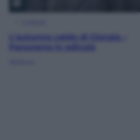
In Edicola
L’autunno caldo di Giorgia –
Panorama in edicola
Sfoglia ora