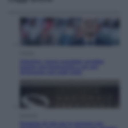
Cronaca
Infantino, nuovo scandalo: avrebbe
pagato una buonuscita a sei zeri
all’amante (coi soldi Uefa)
Economia
Progetto di vita per le persone con