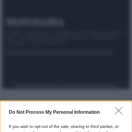
© 2025 – Panorama s.r.l. (Gruppo Società Editrice Italiana
spa) – Via Vittor Pisani 28, 20124 Milano – riproduzione
riservata – P.IVA 10518230965
Attualità
Lifestyle
Moda
Video
Podcast
Abbonati
Preferenze Privacy
Privacy Policy
Cookie Policy
Note legali
Do Not Process My Personal Information
If you wish to opt-out of the sale, sharing to third parties, or