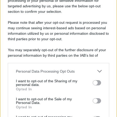
processing of your personal or sensitive information for
targeted advertising by us, please use the below opt-out
section to confirm your selection.
Please note that after your opt-out request is processed you
may continue seeing interest-based ads based on personal
information utilized by us or personal information disclosed to
third parties prior to your opt-out.
You may separately opt-out of the further disclosure of your
personal information by third parties on the IAB’s list of
downstream participants.
Personal Data Processing Opt Outs
This information may also be disclosed by us to third parties
on the IAB’s List of Downstream Participants that may further
I want to opt-out of the Sharing of my
disclose it to other third parties.
personal data.
Opted In
Please note that this website/app uses one or more Google
services and may gather and store information including but
I want to opt-out of the Sale of my
Personal Data.
not limited to your visit or usage behaviour. You may click to
Opted In
grant or deny consent to Google and its third-party tags to
use your data for below specified purposes in below Google