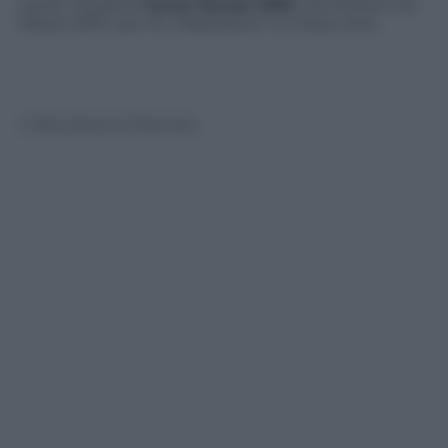
uscirà “durante
l’anno fiscale 2016
, che finisce il 31
Marzo 2016″ per Pc, PlayStation 4 e Xbox One.
© Riproduzione Riservata