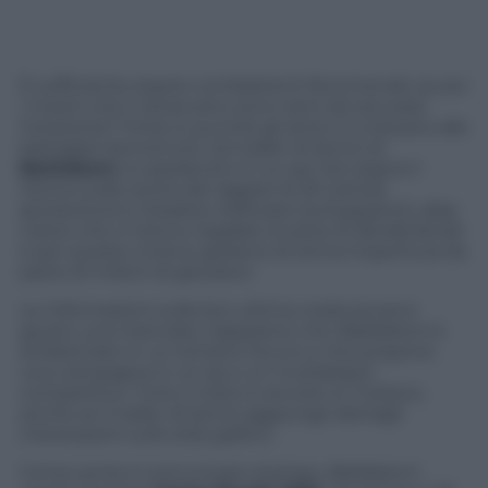
È sufficiente essere combattenti fenomenali, se poi
i mostri che ti attaccano sono tanti da oscurare
l’orizzonte? Forse sì, purché gli amici si uniscano alla
battaglia: benvenuto nel trailer di lancio di
Battleborn
, lo sparatutto in co-op che segna il
ritorno sulle scene dei ragazzi di 2K Games
(produttori) e Gearbox Software (sviluppatori), alias
coloro che ci hanno regalato la serie di
Borderlands
e per questo motivo godono di stima imperitura da
parte di milioni di giocatori.
Le informazioni sulla loro ultima creatura sono
giusto una manciata. Sappiamo che
Battleborn
è
ambientato in un lontano futuro e che propone
una campagna in co-op e un multiplayer
competitivo. Tutto il resto è ancora un mistero,
anche se il trailer di lancio aggiunge dettagli
interessanti sullo stile grafico.
Come recita il comunicato stampa,
Battleborn