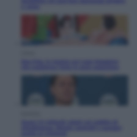
disabilità: chi può fare domanda all’INPS
e come
Cultura
Neo Pop, la mostra sul Lago Maggiore
che trasforma l’arte in pura seduzione
Economia
Quasi 1,5 miliardi rubati col reddito di
cittadinanza. Niente controlli e assegni
anche ai criminali