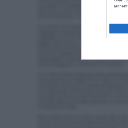
viene definito come la parte più convince
successo immediato diventa il miglior a
authenti
del ritiro, il tono cambia: emergono im
amministrative», «verifiche antifrode» –
Un uomo che ha perso la liquidazione ra
vergogna di essersi lasciato coinvolgere
calibrate su di lui. Non era un raggiro
agganciare le sue vulnerabilità e spingerl
hanno raccontato alle forze dell’ordine ch
scrittura, tabelle di crescita, penali sull
linguaggio è aziendale: vendite, manten
utente pagante, indicatori di risultato.
Le truffe di falso trading online rappre
economiche al risparmio in Italia. La Pol
nel 2023, mentre la Guardia di finanza h
con sequestri di beni per circa 70 milion
Consob continua a bloccare siti e a emet
Uif della Banca d’Italia segnala un flus
investimenti falsi.
Non esiste però un dato nazionale sull
ampio ma ancora parzialmente misurato.
che le frodi non sono episodi isolati, m