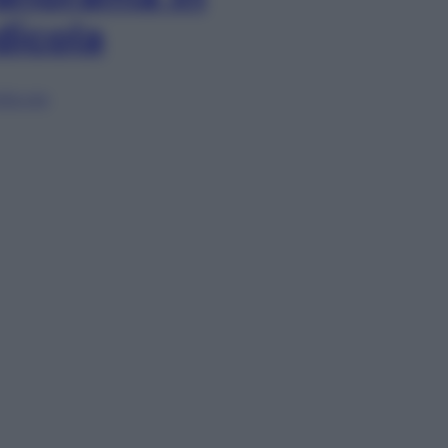
dicola
lia ora