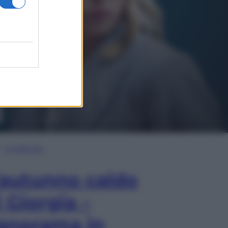
In Edicola
’autunno caldo
i Giorgia –
anorama in