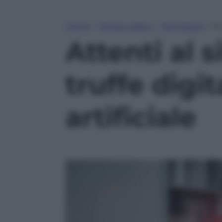
Home
»
Tempo Libero
»
Tecnologia
»
Att
Attenti al s
truffe digit
artificiale