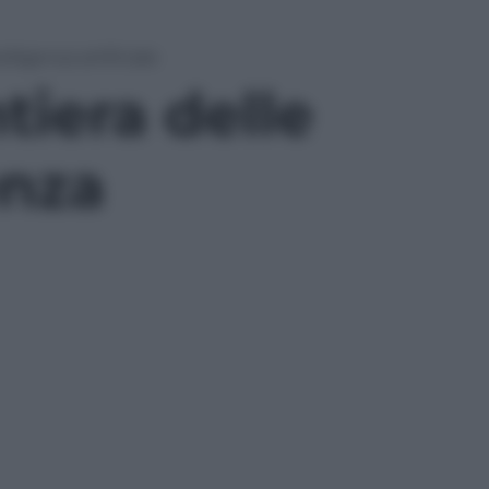
elligenza artificiale
ntiera delle
enza