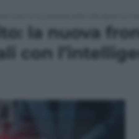
enti al sito: la nuova frontiera delle truffe digitali con l’int
ito: la nuova fro
ali con l’intellig