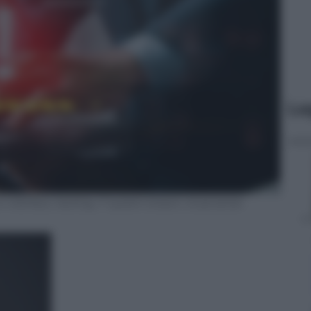
Le
n interface, hacking, IT system breach, AI-powered