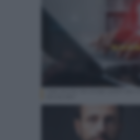
Cyber security risk concept, system alert o
security alert.