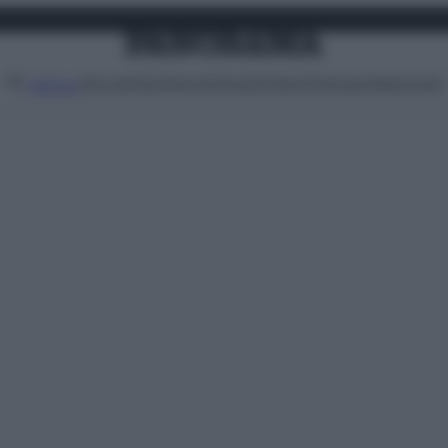
Attualità
Lifestyle
Moda
Video
Podcast
Abbonati
MENU