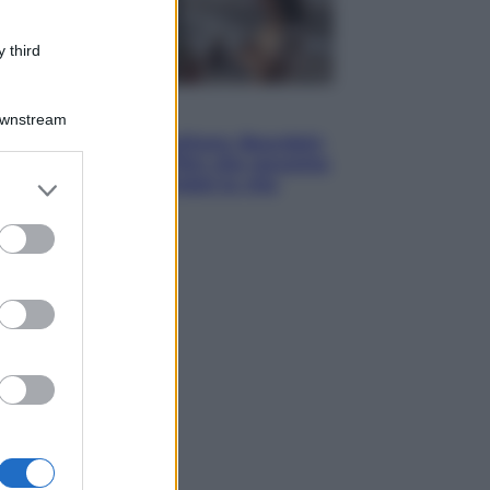
 third
Cinema
Downstream
Tony, il giovane Anthony Bourdain
prima del mito: il film che racconta
er and store
l’estate che gli cambiò la vita
to grant or
ed purposes