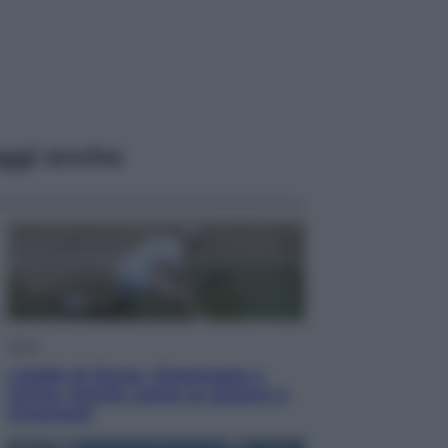
ggi anche
Sport
I dubbi di Sinner, fisioterapia a
Torino: Jannik valuta se giocare a
Cincinnati