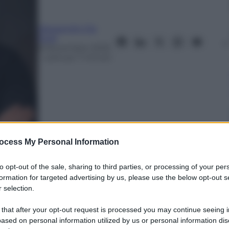
Alessandro Da
Rold
8 Novembre 2025
– Lettura: 7 minuti
ocess My Personal Information
nti preferite
to opt-out of the sale, sharing to third parties, or processing of your per
formation for targeted advertising by us, please use the below opt-out s
orme social e vuoti normativi sono dietro
 selection.
ie online legate alle criptovalute e al
 that after your opt-out request is processed you may continue seeing i
frode ripetitiva, dove migliaia di
ased on personal information utilized by us or personal information dis
e sempre più denaro da falsi consulenti