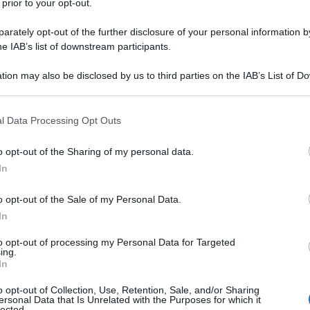
 prior to your opt-out.
rately opt-out of the further disclosure of your personal information by
he IAB’s list of downstream participants.
tion may also be disclosed by us to third parties on the IAB’s List of 
 that may further disclose it to other third parties.
 that this website/app uses one or more Google services and may gath
l Data Processing Opt Outs
including but not limited to your visit or usage behaviour. You may click 
 to Google and its third-party tags to use your data for below specifi
o opt-out of the Sharing of my personal data.
ogle consent section.
In
o opt-out of the Sale of my Personal Data.
In
to opt-out of processing my Personal Data for Targeted
ing.
In
de online un finto video “governativo” con politici
rtificiale che invitano a investire in criptovalute.
o opt-out of Collection, Use, Retention, Sale, and/or Sharing
consulente” su una piattaforma che mostra in pochi
ersonal Data that Is Unrelated with the Purposes for which it
lected.