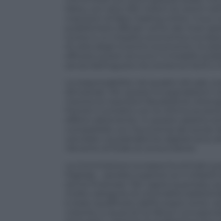
Meta, con oltre 250 milioni di utenti nell
inserzioni di falso trading online. Il su
pubblicitario (98 per cento dei ricavi glob
scorso e un impatto economico europeo r
di vista degli incentivi economici, le 
efficace questi annunci: il modello pubbl
senza distinguere tra contenuti leciti e i
La responsabilità, nel quadro attuale, sca
dimostrati. Per questo le segnalazioni 
mentre le inserzioni fraudolente ottengon
Poiché il contatto con la vittima avvien
effetto deterrente. In questo assetto la
compatibile con l’economia dei social. Ne
veicolate via piattaforme digitali sono
rilevante di frode al consumatore.
La Commissione europea ha stimato pub
Digitale – perdite superiori ai 4 miliard
servizi finanziari. Per capire la portata,
molte categorie di criminalità tradizio
è stato qualificato dall’Europol come «se
crescita, a causa di tre fattori concate