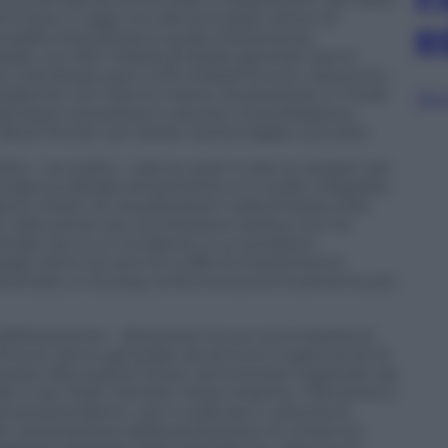
’Unione, è oggi uno dei principali vettori di
e
o modello di business è quasi interamente
ali), con 160 miliardi di dollari generati l’anno
ivendicato pari a 213 miliardi di euro. Dal punto
piattaforme non hanno motivo di prevenire in modo
Sfog
icitario monetizza il volume e la profilazione,
lleciti finché non esiste rischio legale concreto.
tta – se scatta – solo ex post e solo su singoli casi
vengono trattate lentamente e in modo irregolare,
o milioni di visualizzazioni nella finestra utile.
e nelle prime ore, la rimozione tardiva non ha
 frode non è un incidente: è un prodotto
gli ultimi tre anni le truffe di investimento
 diventate, in Europa, la forma economicamente più
blicamente – attraverso la sua commissaria al
i di euro l’anno generate da annunci ingannevoli di
 questa cifra supera l’intero ammontare registrato da
nale in più Stati membri messi insieme. Il fenomeno
nza precedenti» sia in scala sia in velocità di
nati: automazione della produzione di contenuti