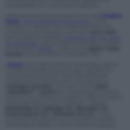
compatibilità con nuovi sistemi operativi.
L’azienda ha deciso di puntare tutto sulla
Creative
Cloud
,
che ha esordito l’anno scorso
, e che
consiste in varie formule di abbonamento che
consentono di scaricare e usare solo
uno o tutti
i
suoi programmi (escluso
Fireworks, che non verrà
più sviluppato
), gli strumenti di sviluppo, nonché i
servizi, come
Typekit
, e offre anche
spazio “nella
nuvola”
per archiviare e condividere i file.
I
prezzi
vanno dai 24,59 Euro mensili per usare la
“versione completa di alcune app” agli 86 Euro
mensili per gli utenti di “team ed enterprise”.
L’utilizzo di tutti gli strumenti necessita di un
“impegno annuale”
ma ci sono anche
piani
“education”
e
sconti
per chi possiede la Creative
Suite 3 o una versione successiva. L’offerta Creative
Cloud sarà inoltre l’unico modo per utilizzare
Photoshop CC, InDesign CC, Illustrator CC,
Dreamweaver CC
e
Premiere Pro CC
, nuove
evoluzioni dei software su cui si basa il successo
decennale di Adobe, in arrivo il prossimo giugno.