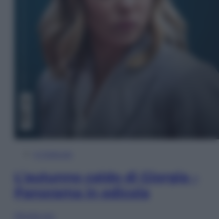
In Edicola
L’autunno caldo di Giorgia –
Panorama in edicola
Sfoglia ora