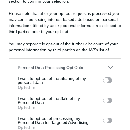
section to confirm your selection.
Please note that after your opt-out request is processed you
may continue seeing interest-based ads based on personal
information utilized by us or personal information disclosed to
third parties prior to your opt-out.
You may separately opt-out of the further disclosure of your
personal information by third parties on the IAB’s list of
downstream participants.
Personal Data Processing Opt Outs
This information may also be disclosed by us to third parties
on the IAB’s List of Downstream Participants that may further
I want to opt-out of the Sharing of my
disclose it to other third parties.
personal data.
Opted In
Please note that this website/app uses one or more Google
services and may gather and store information including but
I want to opt-out of the Sale of my
Personal Data.
not limited to your visit or usage behaviour. You may click to
Opted In
grant or deny consent to Google and its third-party tags to
use your data for below specified purposes in below Google
I want to opt-out of processing my
consent section.
Personal Data for Targeted Advertising.
Opted In