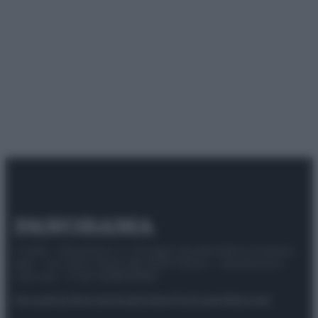
© 2025 – Panorama s.r.l. (Gruppo Società Editrice Italiana
spa) – Via Vittor Pisani 28, 20124 Milano – riproduzione
riservata – P.IVA 10518230965
Attualità
Lifestyle
Moda
Video
Podcast
Abbonati