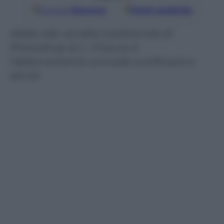
Google
Discover
Fonti preferite
Addio alla vendita tradizionale di
Photoshop & C.: il futuro è
l’abbonamento annuale a software e
servizi