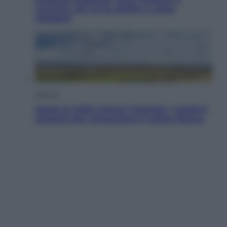
voucher: chi ne ha diritto e come
chiederli
Energia
Aiuto! In Italia manca l’energia. I quattro
ostacoli che minacciano il nostro futuro