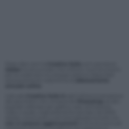
Dopo dieci anni la
Creative Suite
va in pensione:
Adobe
ha annunciato che a breve i suoi strumenti
per la creatività e lo sviluppo saranno disponibili
esclusivamente nella forma di
abbonamento
annuale online
.
L’attuale
Creative Suite 6
sarà l’ultima incarnazione
del pacchetto che comprende
Photoshop
ed altri
popolari software per grafica, web, animazione,
video e audio, originariamente lanciato nel 2003.
Adobe continuerà a commercializzare la Suite ma
non ci saranno aggiornamenti
al di là di eventuali
correzioni di bug e modifiche per garantire la