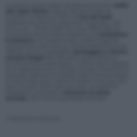
In questo modo Adobe dà definitivamente l’
addio
alle copie fisiche
a favore del download via
Internet e si lancia al 100% nell’
era del SaaS
,
Software as a Service
, seguendo l’esempio – per
dirne uno – di Microsoft con il suo Office 365. La
nuova formula ha inoltre l’obiettivo di
combattere
la pirateria
e di massimizzare i profitti legando
ancora di più a sè l’utenza. Sarà probabilmente più
difficile, se non impossibile,
sproteggere e fornire
versioni illegali
dei software e assicurarsene il
funzionamento prolungato. L’utilizzo solo a seguito
di un abbonamento vuol dire che per l’utenza (e le
aziende) l’esborso immediato sarà molto più basso.
Il costo finale, però, rischia di essere molto più alto
dato che per continuare ad usare i programmi
bisognerà continuare a
rinnovare la quota
annuale,
che in futuro potrebbe lievitare.
© Riproduzione Riservata