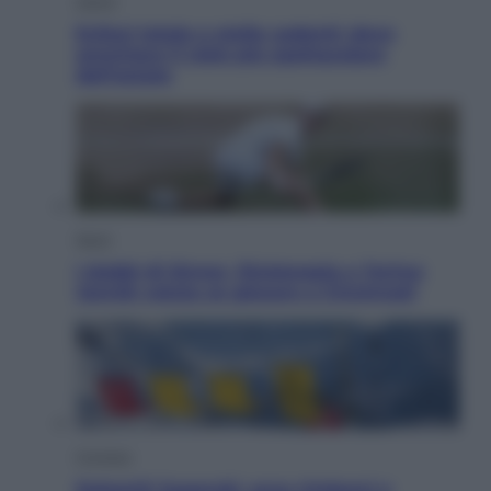
Viaggi
Eclissi totale e stelle cadenti: dove
ammirare il cielo più spettacolare
dell’estate
Sport
I dubbi di Sinner, fisioterapia a Torino:
Jannik valuta se giocare a Cincinnati
Cronaca
Dolomiti Superski, ecco rimborsi e