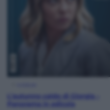
In Edicola
L’autunno caldo di Giorgia –
Panorama in edicola