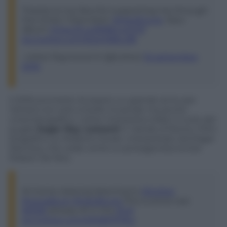
Thanks to my fans for supporting me through
the times I have been
#HardIILove
. New
album
https://t.co/B3BCvaYO1f
pic.twitter.com/5geVABxufB
; Usher Raymond IV (@Usher)
16 settembre
2016
Il 2016 promette di essere un grande anno per
l’artista non solo a livello musicale ma anche
cinematografico. Usher interpreta infatti il ruolo del
pugile
Sugar Ray Leonard
in
Hands of Stone
, il film
biografico su Roberto Duran, interpretato da Edgar
Ramirez, che vede come co-protagonista la star
Robert De Niro.
At home relaxing listening to
@Usher
#newalbum
#HardllLove
this is some real
#RNB
already #1 in the
#UK
pic.twitter.com/DK9B7PI16u