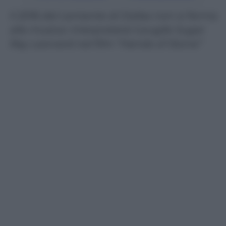
Il 2016 del cantante di Dallas non si ferma
alla musica: interpreterà il pugile Sugar
Ray Leonard nel film “Hands of Stone”