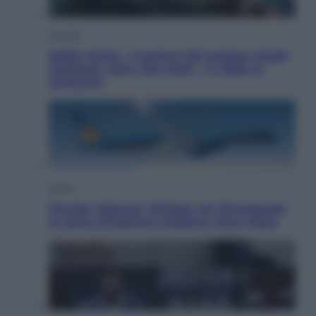
Cinema
Robin Hood – Il prezzo del sangue: Hugh
Jackman, altro che eroe! – Il video in
esclusiva
Viaggi
Perché Vietnam Airlines sta diventando
la porta d’ingresso italiana verso l’Asia