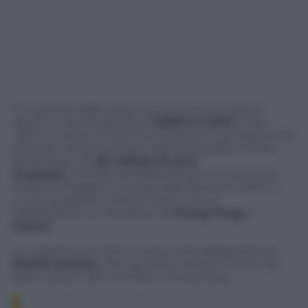
Il musicista R&B Usher torna con il suo ottavo
album in studio dal titolo
HARD II LOVE
. L’otto
volte vincitore di Grammy Awards è uno degli artisti
ad avere venduto di più nella storia della musica
americana con
65 milioni di euro
incassati,
indicato da
Billboard
come il secondo
artista di maggior successo del decennio 2000. Il
nuovo progetto conta 15 tracce con le
collaborazioni al microfono di
Young Thug
e
Future
.
La copertina di
Hard II Love
è stata disegnata da
Daniel Arsham
, che ha ideato anche le cover dei
brani
Crash
e
No Limit
feat. Young Thug.