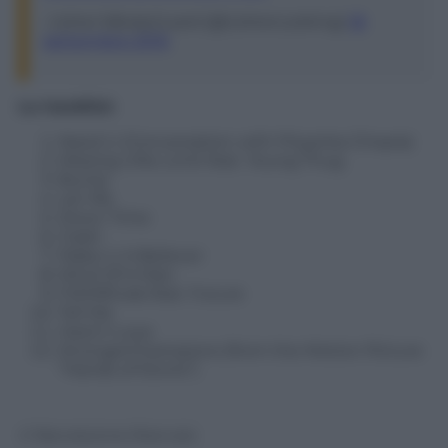
; Usher’sBodyGuard (@UsherLooking)
18
settembre 2016
La tracklist:
Need U (Conversation with Priyanka Chopra)
Missing UNo Limit feat. Young Thug
Bump
Let Me
Down Time
Crash
Make U A Believer
Mind Of A Man
FWMRivals feat. Future
Tell Me
Hard II Love
StrongerChampions (from the Motion Picture
“Hands of Stone”)
© Riproduzione Riservata