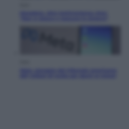
Sport
Maradona, altra testimonianza choc:
“Non si alzava e nessuno lo aiutava”
Esteri
Meta, stangata dal tribunale americano:
567 milioni di multa per danni ai minori