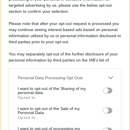
targeted advertising by us, please use the below opt-out
section to confirm your selection.
Please note that after your opt-out request is processed you
may continue seeing interest-based ads based on personal
information utilized by us or personal information disclosed to
third parties prior to your opt-out.
You may separately opt-out of the further disclosure of your
personal information by third parties on the IAB’s list of
downstream participants.
Personal Data Processing Opt Outs
This information may also be disclosed by us to third parties
on the IAB’s List of Downstream Participants that may further
I want to opt-out of the Sharing of my
disclose it to other third parties.
personal data.
Opted In
Please note that this website/app uses one or more Google
services and may gather and store information including but
I want to opt-out of the Sale of my
Personal Data.
not limited to your visit or usage behaviour. You may click to
Opted In
grant or deny consent to Google and its third-party tags to
use your data for below specified purposes in below Google
I want to opt-out of processing my