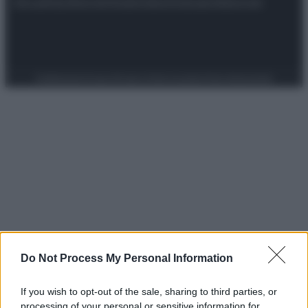
Attualità
Lifestyle
Moda
Video
Podcast
Abbonati
Preferenze Privacy
Privacy Policy
Cookie Policy
Note legali
Do Not Process My Personal Information
If you wish to opt-out of the sale, sharing to third parties, or
processing of your personal or sensitive information for