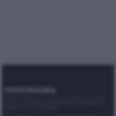
© 2025 – Panorama s.r.l. (Gruppo Società Editrice Italiana
spa) – Via Vittor Pisani 28, 20124 Milano – riproduzione
riservata – P.IVA 10518230965