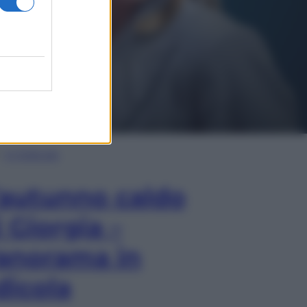
In Edicola
’autunno caldo
i Giorgia –
anorama in
dicola