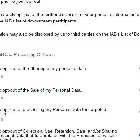
 prior to your opt-out.
rately opt-out of the further disclosure of your personal information by
he IAB’s list of downstream participants.
tion may also be disclosed by us to third parties on the IAB’s List of 
 that may further disclose it to other third parties.
 that this website/app uses one or more Google services and may gath
l Data Processing Opt Outs
including but not limited to your visit or usage behaviour. You may click 
 to Google and its third-party tags to use your data for below specifi
o opt-out of the Sharing of my personal data.
ogle consent section.
In
o opt-out of the Sale of my Personal Data.
ma ancora che il mondo sapesse cosa fosse. Hanno
bale, ogni canzone in un inno generazionale. E
In
ER JUNIOR non solo sono ancora qui, ma tornano
 rinascita.
Super Junior25
, in uscita l’8 luglio, è
to opt-out of processing my Personal Data for Targeted
ing.
to di un gruppo che ha attraversato due decenni
In
o opt-out of Collection, Use, Retention, Sale, and/or Sharing
chiude.
Super Junior25
riprende idealmente quel
ersonal Data that Is Unrelated with the Purposes for which it
a a una rivoluzione musicale. Il nome scelto
lected.