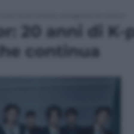
Junior: 20 anni di K-pop, una leggenda che continua
r: 20 anni di K-
he continua