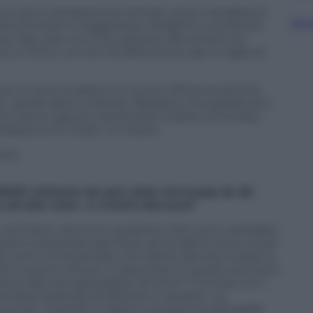
cut
usa il cambiamento di look come metafora di
Sfog
tta tra resort e leggerezza;
Delight
è una lettera
ora:
Say Less
, con il suo groove old-school e le
ce, e
D.N.A.
, un mix tra elettronica, rap e voglia di
ro. Ci sono le radici e le nuove influenze (anche
ove, Jacob Aaron e Etham Basden), ma soprattutto
o loro hanno saputo mantenere intatta nel tempo.
seguono le mode. Le creano.
iva.
UNIOR
.
Iniziamo da qui: siete nel K-pop da 20
lo ad alta voce—e viverlo davvero?
ent’anni, ora ne ho quaranta. Non sono cambiato
iovane è diventato genitore, gli studenti sono ormai
ei occhi mi fa pensare che siamo davvero riusciti a
ità e quanto amore ci siano stati in questi vent’anni.
Sono davvero già passati 20 anni?” Il tempo con i
mbra qualcosa di distante o astratto. La
piccoli—quando ci diamo una pacca sulla spalla