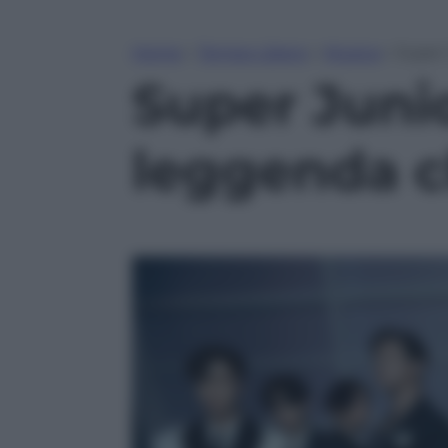
Home
»
Tempo Libero
»
Musica
»
Super 
Super Junio
leggenda c