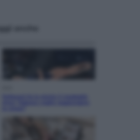
ggi anche
Sport
Pellacani fa la storia: 5 medaglie
d’oro “Adesso voglio raggiungere
le cinesi”