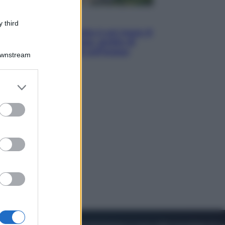
Viaggi
 third
La Thailandia segreta è sul mare: 8
luoghi tra delfini rosa, grotte di
smeraldo e villaggi sull’acqua
Downstream
er and store
to grant or
ed purposes