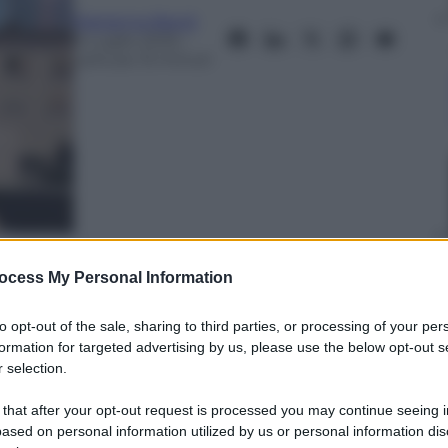
Marianna Baroli
9 Luglio 2025
–
Lettura: 15 minuti
nti preferite
ocess My Personal Information
IOR per il loro 20° anniversario: “Il K-
to opt-out of the sale, sharing to third parties, or processing of your per
i legami e storie. Il suo futuro dipende
formation for targeted advertising by us, please use the below opt-out s
 selection.
 that after your opt-out request is processed you may continue seeing i
ased on personal information utilized by us or personal information dis