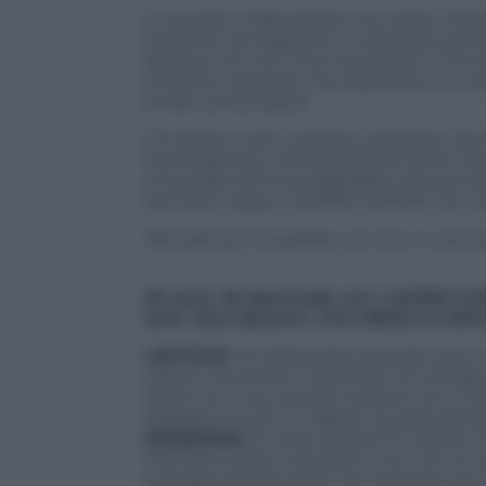
Il concept è sfaccettato ma coeso:
Hair
rinascita;
Air
trasporta in un’estate perfe
aperta a chi non li ha mai lasciati. E anc
emozioni represse che esplodono in vo
amare senza logica.
C’è dentro tutto: passato, presente, futu
internazionali, come quelle di Crash C
c’è quella chimica irripetibile che sol
Vent’anni dopo, i SUPER JUNIOR non in
Panorama.it ha parlato con loro in esclus
20 anni, 20 domande con i SUPER J
anni. Due decenni. Che effetto fa dir
LEETEUK:
Ho debuttato quando avevo v
solo io, ma anche i nostri fan: chi era g
adulti con una carriera. Vederlo con i mi
resistere a tutto. E capisco quanta felic
SHINDONG:
A volte ancora mi chiedo: “
membri è stato così pieno che non mi se
consapevolezza arriva nei momenti più 