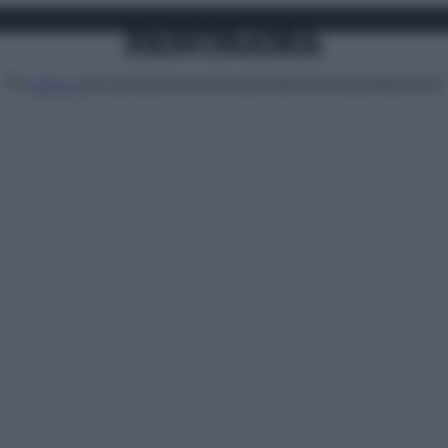
Attualità
Lifestyle
Moda
Video
Podcast
Abbonati
MENU