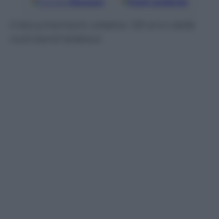
Google
Discover
Fonti preferite
Il documentario celebra i 50 anni della
rock band tedesca