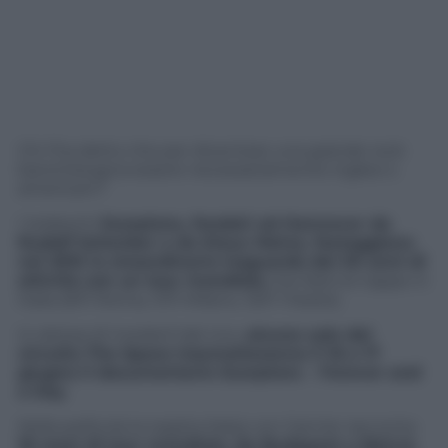
Chi l’ha detto che per diventare una grande rock
band bisogna essere necessariamente inglesi o
americani?
I tedeschi
Scorpions, fondati ad Hannover da
Rudolf Schenker e da Klaus Meine, festeggiano
nel 2015 lo straordinario traguardo dei 50 anni di
attività con un tour mondiale
che farà tre tappe in
Italia (9/11 Roma, 11/11 Milano, 13/11 Trieste).
In attesa di rivederli dal vivo,
alcune sale del
circuito The Space trasmetteranno il 16 e 17
giugno il documentario
Scorpions – Forever and
a Day
.
Nella pellicola la regista Katja von Garnier racconta
18 mesi di tour mondiale, da Budapest a Beirut,