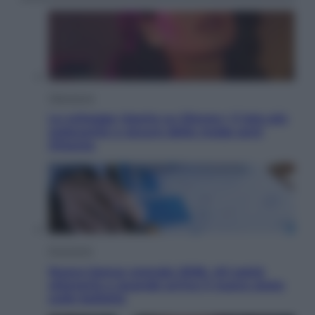
Televisione
Le schegge riporta su Disney+ il lato più
seducente e oscuro della moda anni
Ottanta
Economia
Nuovo bonus energia 2026, chi potrà
ottenerlo e quando arriva il nuovo aiuto
sulle bollette