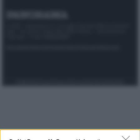
© 2025 – Panorama s.r.l. (Gruppo Società Editrice Italiana
spa) – Via Vittor Pisani 28, 20124 Milano – riproduzione
riservata – P.IVA 10518230965
Attualità
Lifestyle
Moda
Video
Podcast
Abbonati
Preferenze Privacy
Privacy Policy
Cookie Policy
Note legali