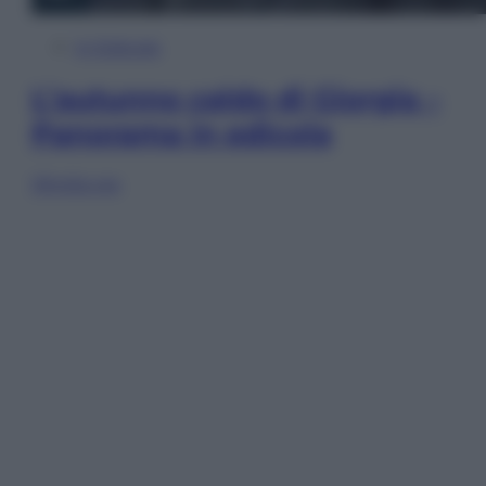
In Edicola
L’autunno caldo di Giorgia –
Panorama in edicola
Sfoglia ora