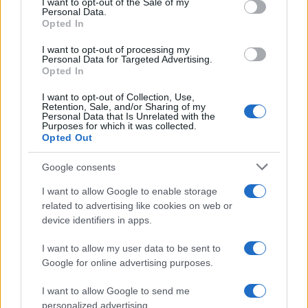
I want to opt-out of the Sale of my
Personal Data.
not limited to your visit or usage behaviour. You may click to
Opted In
grant or deny consent to Google and its third-party tags to
use your data for below specified purposes in below Google
I want to opt-out of processing my
consent section.
Personal Data for Targeted Advertising.
Opted In
I want to opt-out of Collection, Use,
Retention, Sale, and/or Sharing of my
Personal Data that Is Unrelated with the
Purposes for which it was collected.
Opted Out
Google consents
I want to allow Google to enable storage
related to advertising like cookies on web or
device identifiers in apps.
I want to allow my user data to be sent to
Google for online advertising purposes.
I want to allow Google to send me
personalized advertising.