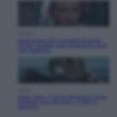
Televisione
Squid Game USA, il progetto di David
Fincher sarebbe stato accantonato. Ecco
cosa sappiamo
Cinema
Robin Hood – Il prezzo del sangue: Hugh
Jackman, altro che eroe! – Il video in
esclusiva