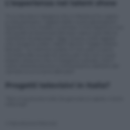
L’esperienza nei talent show
“A
La Voz
(sia in Spagna che in Messico) ho capito
a cosa pensano i ragazzi delle nuove generazioni.
Quando io ho iniziato a cantare, il mio obiettivo non
era quello di diventare famosa: volevo solo fare la
cantante di pianobar. Oggi, invece, molti ragazzi
che vengono a fare i talent dicono “Voglio essere
famoso”. Io li elimino subito. E non solo: io sono
contraria alle scuole di canto; per me non ci può
essere nessuno che ci insegna a cantare. Così il
canto diventa tecnico e lontanissimo dall’arte del
cantare a cui io sono abituata”
Progetti televisivi in Italia?
“Non si sa ancora nulla. Da gennaio si capirà: vi terrò
informati”
© Riproduzione Riservata