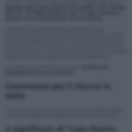
a Miami (insieme a Ricky Martin e Alejandro Sanz).
Questa sera Laura Pausini ha scelto “Che Tempo
Che Fa” di Fabio Fazio su Rai Tre per tornare a
parlare di sé, finalmente nel suo Paese.
Ad aprire la sua attesissima ospitata la sua
esibizione di
Lato Destro Del Cuore
, il brano scritto
per lei da Biagio Antonacci. Poi, dopo l’intervista di
Fazio, la prima volta live in Italia di
Simili
, la canzone
che dà il titolo al nuovo lavoro di inediti e che sarà la
sigla della terza stagione di
Braccialetti Rossi
.
Ora ripercorriamo l’intervista con
le frasi più
importanti di Laura Pausini
…
Commossa per il ritorno in
Italia
“È da tanto che non torno e sentirsi amati a casa è
una cosa gigante. È bellissimo sentirsi amati qui”
Il significato di “Lato Destro