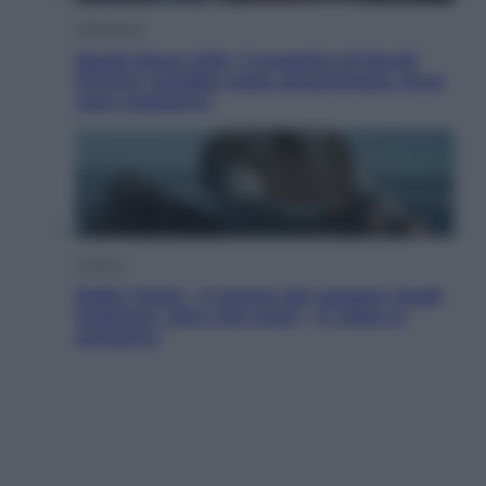
Televisione
Squid Game USA, il progetto di David
Fincher sarebbe stato accantonato. Ecco
cosa sappiamo
Cinema
Robin Hood – Il prezzo del sangue: Hugh
Jackman, altro che eroe! – Il video in
esclusiva