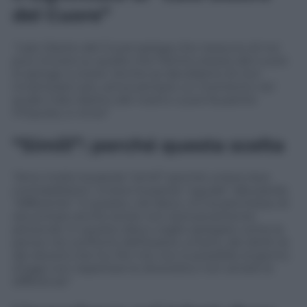
del Cuore”
“Lato Destro del Cuore
spiega che nessuno di noi
può vincere su quello che l’istinto stesso del cuore
lo spinge a vivere. Anche se decidiamo di non
innamorarci più, arriva sempre un momento nel
quale il lato destro del nostro cuore fa partire
l’impulso, e vince”
“Simili”: perché questa scelta
“Amo molto la parola “simili” perché unisce due
contraddizioni. Unisce la parola “uguale” alla parola
“differente”. E questo, nel disco, mi ha permesso di
raccontare anche storie non esclusivamente
personali. In questo disco voglio spiegare come la
penso nei confronti dell’essere umano, dei diritti (e
dei doveri) che ha. Per me non è possibile al giorno
d’oggi non rispettare le diversità e non amare le
differenze”