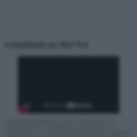
L’ospitata su Rai Tre
Ha da poco pubblicato il suo nuovo album di
inediti, “Simili”, e ha appena terminato la sua
esperienza come giudice nel talent show
La Banda
,