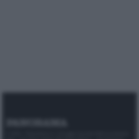
© 2025 – Panorama s.r.l. (Gruppo Società Editrice Italiana
spa) – Via Vittor Pisani 28, 20124 Milano – riproduzione