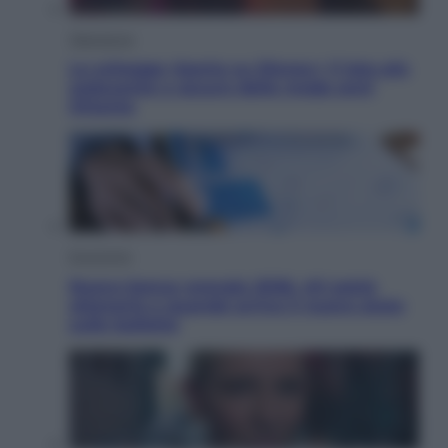
Televisione
Le schegge riporta su Disney+ il lato più
seducente e oscuro della moda anni
Ottanta
Economia
Nuovo bonus energia 2026, chi potrà
ottenerlo e quando arriva il nuovo aiuto
sulle bollette