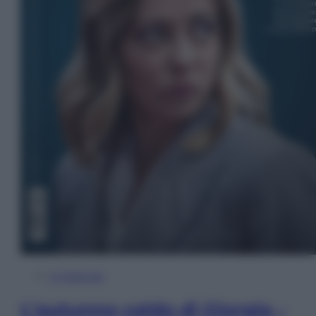
In Edicola
L’autunno caldo di Giorgia –