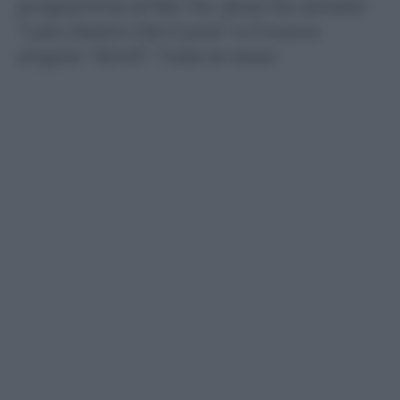
programma di Rai Tre, dove ha cantato
“Lato Destro Del Cuore” e il nuovo
singolo “Simili”. Tutte le news