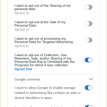
on the IAB’s List of Downstream Participants that may further
I want to opt-out of the Sharing of my
disclose it to other third parties.
personal data.
Opted In
Please note that this website/app uses one or more Google
services and may gather and store information including but
I want to opt-out of the Sale of my
Personal Data.
not limited to your visit or usage behaviour. You may click to
Opted In
grant or deny consent to Google and its third-party tags to
use your data for below specified purposes in below Google
I want to opt-out of processing my
consent section.
Personal Data for Targeted Advertising.
Opted In
I want to opt-out of Collection, Use,
Retention, Sale, and/or Sharing of my
Personal Data that Is Unrelated with the
Purposes for which it was collected.
Opted Out
Google consents
I want to allow Google to enable storage
related to advertising like cookies on web or
device identifiers in apps.