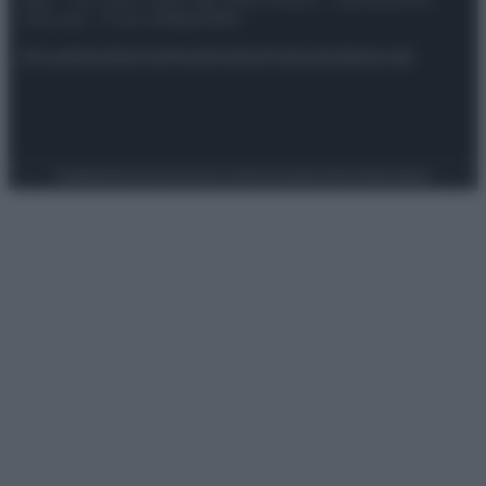
riservata – P.IVA 10518230965
Attualità
Lifestyle
Moda
Video
Podcast
Abbonati
Preferenze Privacy
Privacy Policy
Cookie Policy
Note legali