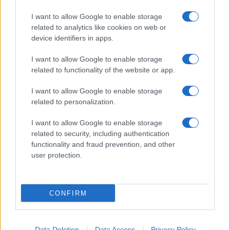
I want to allow Google to enable storage
related to analytics like cookies on web or
device identifiers in apps.
I want to allow Google to enable storage
related to functionality of the website or app.
I want to allow Google to enable storage
related to personalization.
I want to allow Google to enable storage
related to security, including authentication
functionality and fraud prevention, and other
user protection.
CONFIRM
Data Deletion
Data Access
Privacy Policy