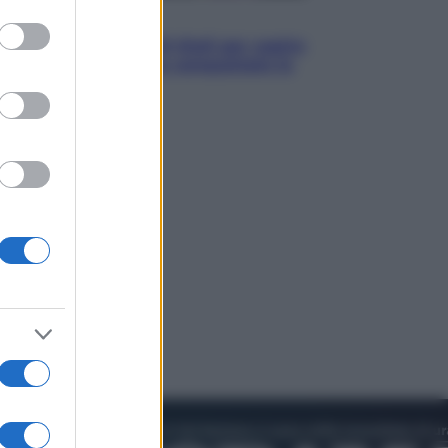
to grant or
Televisione
ed purposes
Estate da anime: 10 titoli per capire
il fenomeno che ha conquistato la
cultura pop