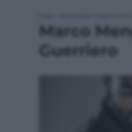
Home
»
Tempo Libero
»
Musica
»
Marco 
Marco Mengo
Guerriero