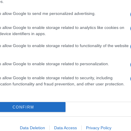
s.
stinto di protezione così forte che sembra raccontare
so il figlio, o il suo contrario…quando la madre non
to allow Google to send me personalized advertising.
o mi rialzerò» ti fa capire che non sta parlando di
no felici sulla spiaggia.
o allow Google to enable storage related to analytics like cookies on
evice identifiers in apps.
li e umani siamo sempre lì a scalare una montagna
o allow Google to enable storage related to functionality of the website
in un’atmosfera cupa ma non soffoca la luce della
 la storia di una rinascita, di quello che c’è da fare
fficoltà della vita con un essere umano al tuo
o allow Google to enable storage related to personalization.
 respiro, tocchi il fondo e ti dai una spinta per
o allow Google to enable storage related to security, including
la del mare, torni a respirare e a sentirti vivo
cation functionality and fraud prevention, and other user protection.
ascolto, ha scavato un solco profondo nel cuore di
ntirsi dire che non siamo soli, che c’è qualcuno
CONFIRM
enzio, invisibile, senza volere nulla in cambio.
Data Deletion
Data Access
Privacy Policy