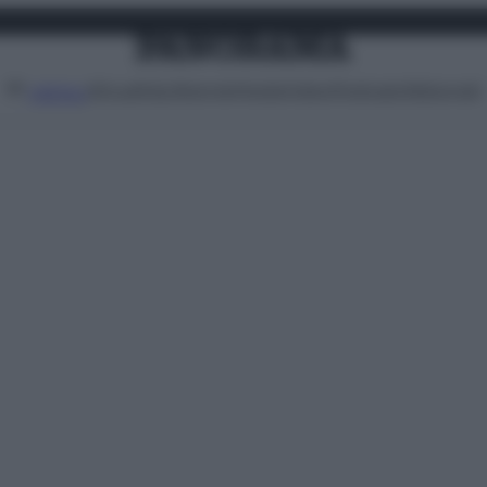
Attualità
Lifestyle
Moda
Video
Podcast
Abbonati
MENU