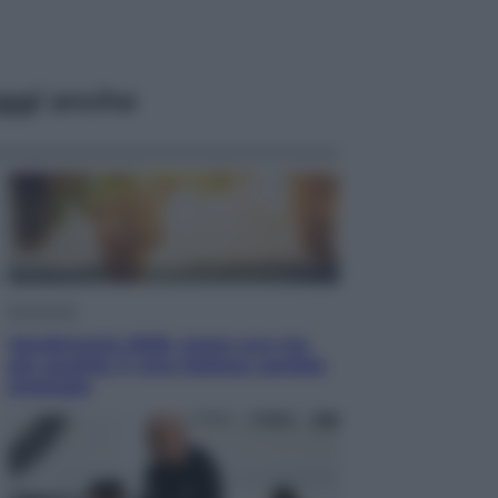
ggi anche
Economia
Vendemmia 2026, meno uva ma
più qualità: il vino italiano cambia
strategia