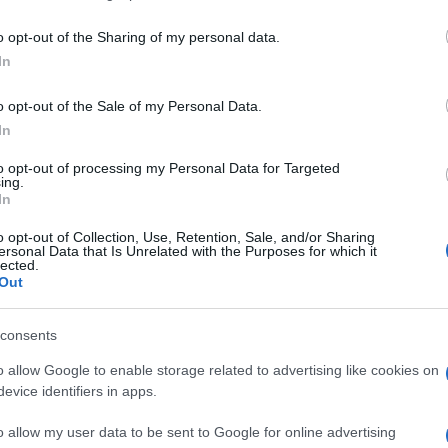
including but not limited to your visit or usage behaviour. You may click 
 to Google and its third-party tags to use your data for below specifi
o opt-out of the Sharing of my personal data.
ogle consent section.
In
erfetta. Dove gli equilibri tra ciò che vuoi come
anche chi non ti ascolta) deve essere pesato perché
o opt-out of the Sale of my Personal Data.
perdere di spontaneità.
Marco Mengoni
ha mandato
l diavolo affacciandosi al nuovo album (in arrivo a
In
no prossimo) con il suo nuovo brano, “Guerriero”.
to opt-out of processing my Personal Data for Targeted
rsi di rottura. Questa è la sua scelta e noi siamo qui
ing.
 ascolto, nella lunga coda del brano, elettronico
In
radizionali, lì è l’esatto momento in cui ti accorgi
leno si è insinuata nel cuore e non ha più
o opt-out of Collection, Use, Retention, Sale, and/or Sharing
ersonal Data that Is Unrelated with the Purposes for which it
lected.
Out
uzione fatto sulla sua voce che sfocia in un
 viene subito da urlare a squarciagola. Come piaceva
i pulizia già cominciato nel precedente album,
consents
te, scritto a quattro mani con
Fortunato
o allow Google to enable storage related to advertising like cookies on
evice identifiers in apps.
antasy, un posto nel mondo dove non ci sono
 proteggerci. Lì per assurdo tutti vivono magari
o allow my user data to be sent to Google for online advertising