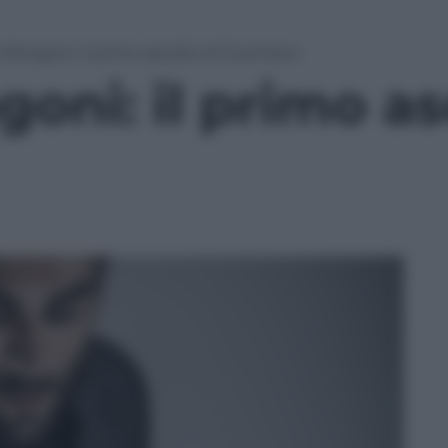
Mengoni: il primo ascolto di Guerriero
ni: il primo as