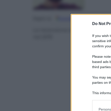
Google
Discover
Fo
Seguici su
Do Not Pr
La recensione del nuovo brano. I
If you wish 
nel 2015
sensitive in
confirm your
Please note
based ads b
third parties
You may sepa
parties on t
This informa
Participants
Please note
Persona