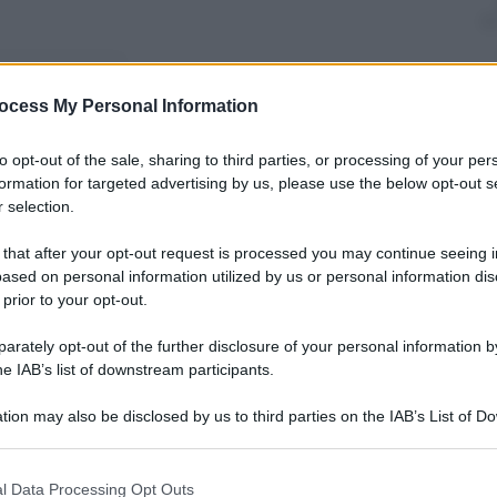
nti preferite
ocess My Personal Information
n attesa degli album (ben 2), in arrivo
to opt-out of the sale, sharing to third parties, or processing of your per
formation for targeted advertising by us, please use the below opt-out s
 selection.
 that after your opt-out request is processed you may continue seeing i
ased on personal information utilized by us or personal information dis
 prior to your opt-out.
rately opt-out of the further disclosure of your personal information by
he IAB’s list of downstream participants.
tion may also be disclosed by us to third parties on the IAB’s List of 
 that may further disclose it to other third parties.
 that this website/app uses one or more Google services and may gath
l Data Processing Opt Outs