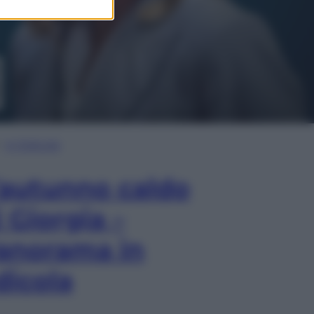
In Edicola
’autunno caldo
i Giorgia –
anorama in
dicola