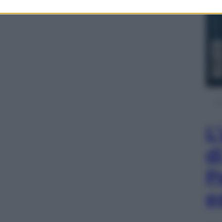
L
d
P
e