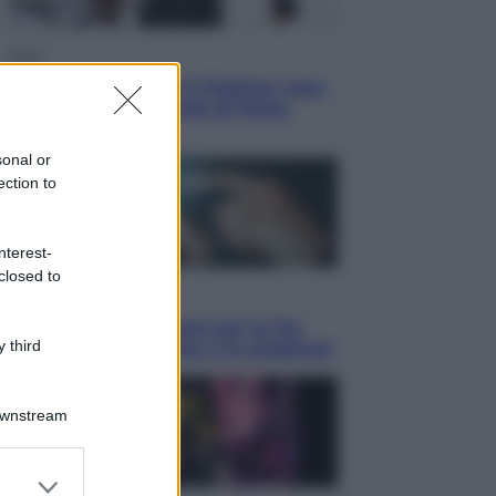
Sport
La Juventus batte il Chelsea: cosa
ha detto l’amichevole di Hong
Kong
sonal or
ection to
nterest-
closed to
Economia
IT Wallet obbligatorio per la Pa:
 third
cos’è, come funziona e le scadenze
Downstream
er and store