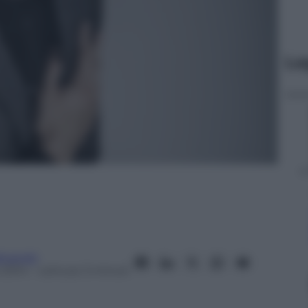
Le
icandri
 2014
– Lettura: 3 minuti