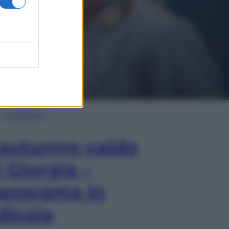
In Edicola
’autunno caldo
i Giorgia –
anorama in
dicola