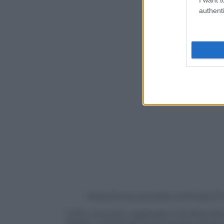
authenti
https://www.youtube.com/watch
Il film-concerto, registrato il 24 dicembr
Natale, mostrando la prima esecuzione d