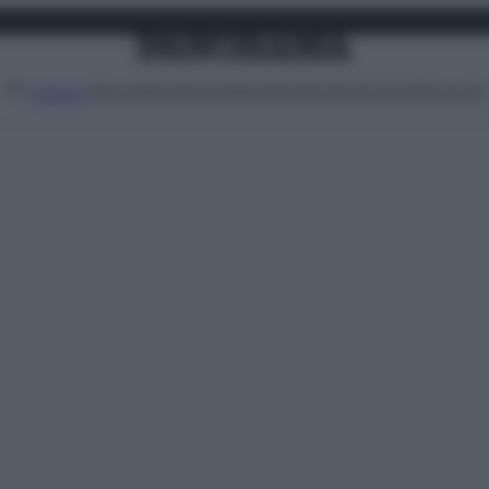
Attualità
Lifestyle
Moda
Video
Podcast
Abbonati
MENU