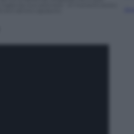
he inglesi da nove settimane. Un momento storico
Sfog
0 anni del loro capolavoro.