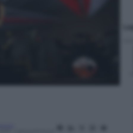
Le
onucci
2015
– Lettura: 8 minuti