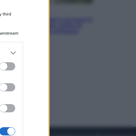
Viaggi
 third
La Thailandia segreta è sul mare: 8
luoghi tra delfini rosa, grotte di
smeraldo e villaggi sull’acqua
Downstream
er and store
to grant or
ed purposes