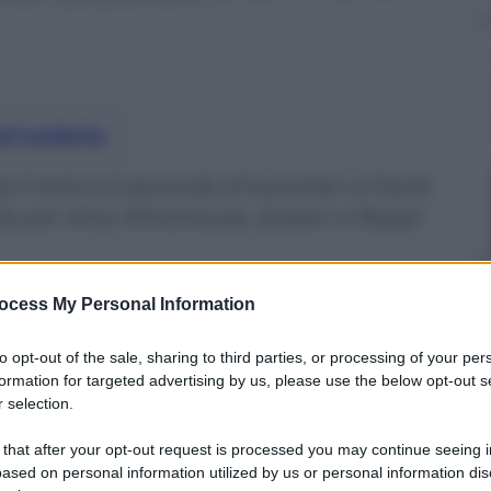
nti preferite
 da Il Volo e 5 seconds of summer a Frank
ndo per Amy Winehouse, Queen e Roger
ocess My Personal Information
to opt-out of the sale, sharing to third parties, or processing of your per
formation for targeted advertising by us, please use the below opt-out s
 selection.
 that after your opt-out request is processed you may continue seeing i
ased on personal information utilized by us or personal information dis