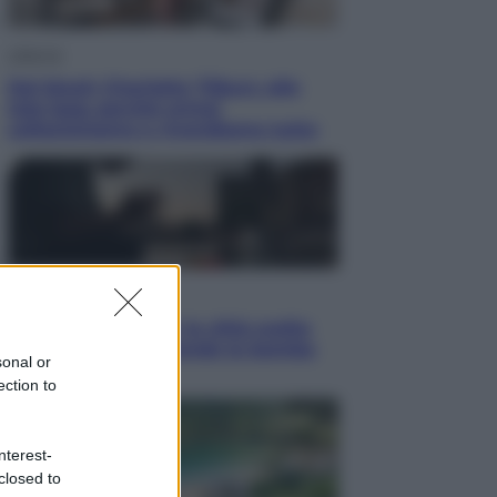
Lifestyle
Dal blush Charlotte Tilbury alle
tote bag: perché ormai
collezioniamo e rivendiamo tutto
Esteri
Perché Hiroshima: la città scelta
per mostrare al mondo la bomba
sonal or
atomica
ection to
nterest-
closed to