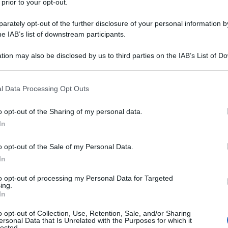
 prior to your opt-out.
rately opt-out of the further disclosure of your personal information by
he IAB’s list of downstream participants.
tion may also be disclosed by us to third parties on the IAB’s List of 
 that may further disclose it to other third parties.
– The Wall
 that this website/app uses one or more Google services and may gath
l Data Processing Opt Outs
including but not limited to your visit or usage behaviour. You may click 
 to Google and its third-party tags to use your data for below specifi
o opt-out of the Sharing of my personal data.
ogle consent section.
In
o opt-out of the Sale of my Personal Data.
In
to opt-out of processing my Personal Data for Targeted
ing.
In
o opt-out of Collection, Use, Retention, Sale, and/or Sharing
ersonal Data that Is Unrelated with the Purposes for which it
lected.