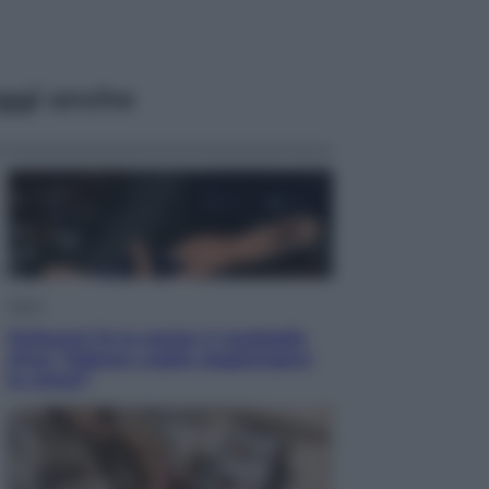
ggi anche
Sport
Pellacani fa la storia: 5 medaglie
d’oro “Adesso voglio raggiungere
le cinesi”