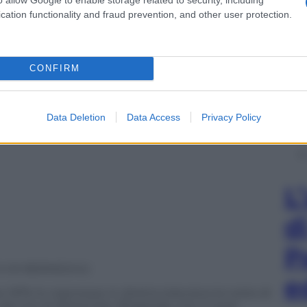
cation functionality and fraud prevention, and other user protection.
CONFIRM
Data Deletion
Data Access
Privacy Policy
L
d
P
?v=M-9ERM0Jr4U
e
e 1975, fu trasmesso in diretta televisiva la notte di
al vivo di
Bohemian Rhapsody
, che in quel