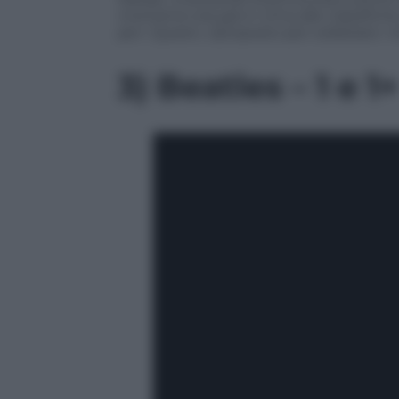
momento era già in cima alle classific
per i Queen, riproposto per celebrare i 4
3) Beatles – 1 e 1+