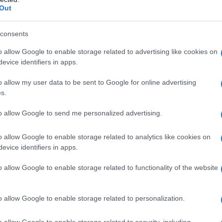
Out
consents
o allow Google to enable storage related to advertising like cookies on
evice identifiers in apps.
sso isola e protegge chi si trova al suo interno, ha
o allow my user data to be sent to Google for online advertising
a più famosa è certamente
The Wall
, prima doppio
s.
egia di Alan Parker. Sono moltissime le tematiche
 dalla morte del padre in guerra al rapporto
to allow Google to send me personalized advertising.
di della scuola al rapporto spersonalizzato con il
à di coppia. Il dvd di The Wall, uscito da poco nei
su più livelli: è l’esperienza di un concerto
o allow Google to enable storage related to analytics like cookies on
 Floyd, un road movie di Waters che fa i conti col
evice identifiers in apps.
a guerra.
o allow Google to enable storage related to functionality of the website
ht at the Odeon
o allow Google to enable storage related to personalization.
75.
o allow Google to enable storage related to security, including