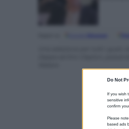
Google
Discover
Fo
Seguici su
Una selezione per tutti i gusti,
Zappa ed Eric Clapton, passa
Waters
Do Not Pr
If you wish 
sensitive in
confirm your
Please note
based ads b