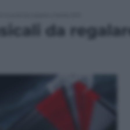
vd musicali da regalare a Natale 2015
sicali da regalar