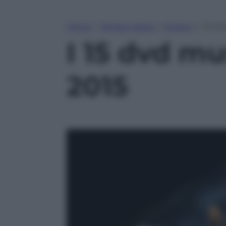
Home
»
Tempo Libero
»
Musica
»
I 15 d
I 15 dvd mu
2015