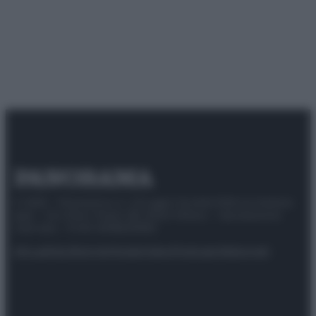
© 2025 – Panorama s.r.l. (Gruppo Società Editrice Italiana
spa) – Via Vittor Pisani 28, 20124 Milano – riproduzione
riservata – P.IVA 10518230965
Attualità
Lifestyle
Moda
Video
Podcast
Abbonati