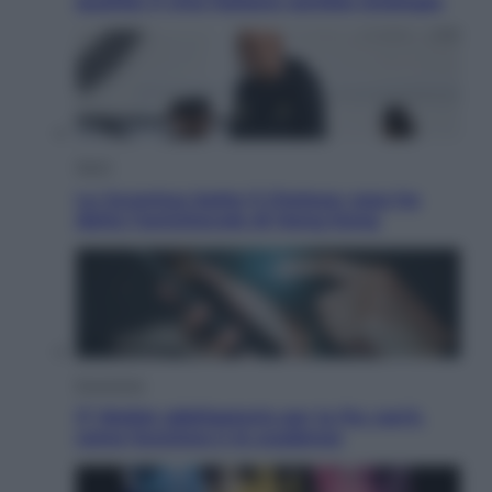
qualità: il vino italiano cambia strategia
Sport
La Juventus batte il Chelsea: cosa ha
detto l’amichevole di Hong Kong
Economia
IT Wallet obbligatorio per la Pa: cos’è,
come funziona e le scadenze