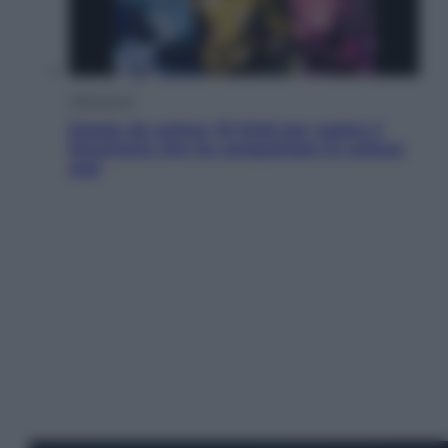
Televisione
Estate da anime: 10 titoli per capire il
fenomeno che ha conquistato la cultura
pop