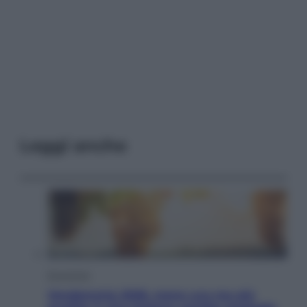
Leggi anche
Economia
Vendemmia 2026, meno uva ma più