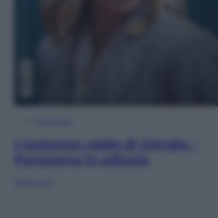
In Edicola
L’autunno caldo di Giorgia –
Panorama in edicola
Sfoglia ora