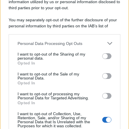
information utilized by us or personal information disclosed to
third parties prior to your opt-out.
You may separately opt-out of the further disclosure of your
personal information by third parties on the IAB’s list of
downstream participants.
Personal Data Processing Opt Outs
This information may also be disclosed by us to third parties
on the IAB’s List of Downstream Participants that may further
I want to opt-out of the Sharing of my
disclose it to other third parties.
personal data.
Opted In
Please note that this website/app uses one or more Google
services and may gather and store information including but
I want to opt-out of the Sale of my
Personal Data.
not limited to your visit or usage behaviour. You may click to
Opted In
grant or deny consent to Google and its third-party tags to
use your data for below specified purposes in below Google
I want to opt-out of processing my
consent section.
Personal Data for Targeted Advertising.
Opted In
I want to opt-out of Collection, Use,
Retention, Sale, and/or Sharing of my
Personal Data that Is Unrelated with the
Purposes for which it was collected.