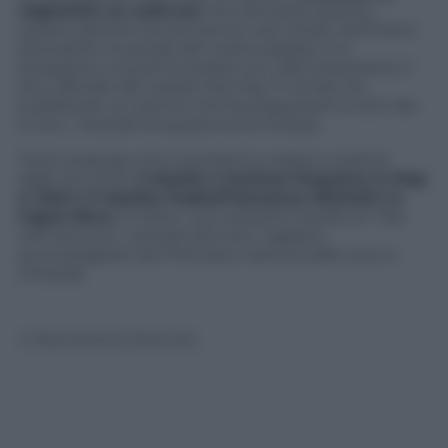
registrato un sold-out
che dimostra quanto
questo genere sia ancora tra i più amati nell’intero
panorama musicale del nostro paese). E si
prospetta una prima serata con cifre importanti; il
sito ufficiale del canale Hip Hop Tv di Sky ha
pubblicato un promo che fa pregustare a tutti, fan
e non, i risultati di questa scommessa.
Tra le sorprese che si potranno vedere a partire
dalle ore 21.00,
il duetto J-Ax/Gué Pequeno in
Rap
n’ Roll
e il duetto Fedez/Francesca Michelin in
Cigno Nero
. E infine, una versione inedita di “We
will rock you” cantata da tutti i rappers,
accompagnati da Francesco Sarcina (alla voce e
chitarra).
© Riproduzione Riservata