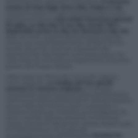
dell’estate 2014 approda in televisione.
Il concerto-
evento di Club Dogo, Emis Killa, Fedez e J-Ax
svoltosi lo scorso 14 luglio nella splendida cornice
dell’Arena di Verona
sarà infatti trasmesso giovedì
31 luglio, su Hip Hop Tv (su Sky canale 720 e
disponibile anche su Sky On Demand e Sky Go)
dalle ore 21.00. La particolarità di questo grande
evento non sta semplicemente nel fatto che ha
accolto alcuni tra i nomi più importanti del
panorama hip hop italiano sullo stesso palco, ma
nello strano (e vincente) accoppiamento di questo
genere alla musica classica.
Infatti, dopo un Primo Atto nel quale i rappers
hanno eseguito u
n medley dei loro grandi
successi in versione originale,
si è tentato
l’impossibile: grazie al grande lavoro dell’Orchestra
Filarmonica Italiana (diretta dal M° Daniele Parziani),
alcune delle loro hit sono state ri-arrangiate in
versione inedita, più melodica, accompagnate da
archi e trombe. Sarà sicuramente un’emozione
vedere i beniamini del genere cantare davanti a più
di 10.000 persone, con lo speciale
accompagnamento dell’Orchestra (
l’evento ha