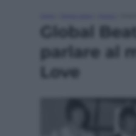
Home
»
Tempo Libero
»
Musica
»
Global
Global Beat
parlare al 
Love