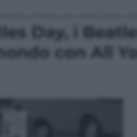
 Beatles Day, i Beatles tornano a parlare al mondo con Al
les Day, i Beatl
mondo con All Y