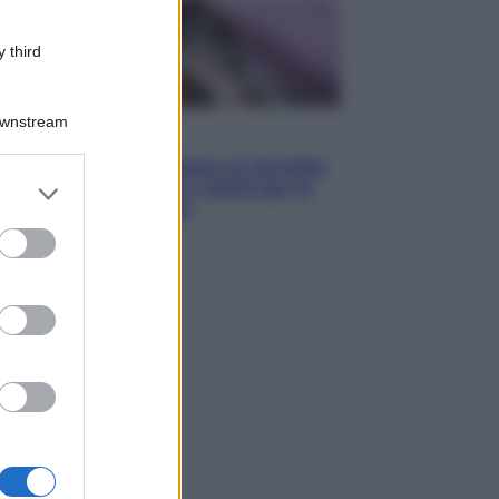
 third
Downstream
Salute
«La pillola» e il tumore al cervello:
er and store
quali sono davvero i rischi per le
to grant or
donne che la usano
ed purposes