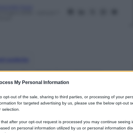
tonella Trezzi
5 Giugno 2026
– Lettura: 7
inuti
nti preferite
l Beatles Day: Apple Corps riconosce
ouTube All You Need Is Love.
ocess My Personal Information
to opt-out of the sale, sharing to third parties, or processing of your per
formation for targeted advertising by us, please use the below opt-out s
 selection.
 that after your opt-out request is processed you may continue seeing i
ased on personal information utilized by us or personal information dis