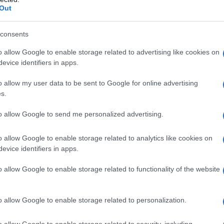
o il
25 giugno
, nasce proprio per ricordare quella
Out
nd che continua a sfuggire alla categoria del
artenere agli anni Sessanta, sembrano appartenere
he non smettono mai di parlare al presente.
consents
o allow Google to enable storage related to advertising like cookies on
 Day nato dai fan e
evice identifiers in apps.
 Apple Corps
o allow my user data to be sent to Google for online advertising
s.
to allow Google to send me personalized advertising.
 un’intuizione di
Faith Cohen
, fan storica della
asse una commemorazione speciale. Non una
ornata dedicata alla comunità globale costruita
o allow Google to enable storage related to analytics like cookies on
 un’idea di connessione che ha attraversato
evice identifiers in apps.
o allow Google to enable storage related to functionality of the website
 dedicate ai Beatles a New York, dai cori spontanei
ol, la celebrazione è cresciuta negli anni senza
a di un movimento nato dal basso, alimentato
pertorio che continua a passare di padre in figlio, di
o allow Google to enable storage related to personalization.
n scoperta digitale.
o allow Google to enable storage related to security, including