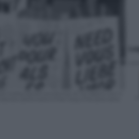
Le
les holding banners proclaiming ‘All You Need Is Love’ in
l television performance of their song of the same name.