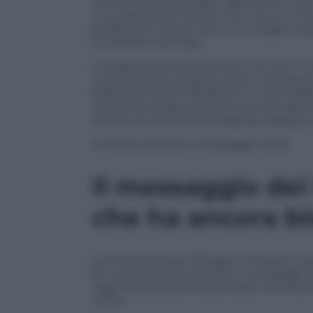
conserva ancora il peso dell’evento. Non
una capsula del tempo che torna in circol
parlare per tutta la vita e chi magari sc
scorrendo YouTube.
L’iniziativa permetterà ai fan di tutto il
condividere le proprie reazioni attravers
della televisione satellitare in una ce
mondo guardava insieme davanti allo sch
dentro un ecosistema digitale, globale 
Il mezzo cambia. Il messaggio resta.
Il messaggio dei
che ha ancora bi
L’amministratore delegato di Apple Cor
fan sottolineando quanto il messaggio 
oggi di qualcosa di essenziale: la comuni
unirle.