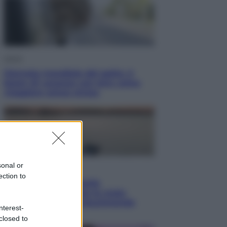
Viaggi
Giornata mondiale del gatto, è
boom di vacanze con loro: come
viaggiare senza stress
sonal or
Lifestyle
ection to
Sea-Doo: dalla velocità
all’esplorazione, così le moto
d’acqua stanno rivoluzionando
nterest-
l’outdoor
closed to