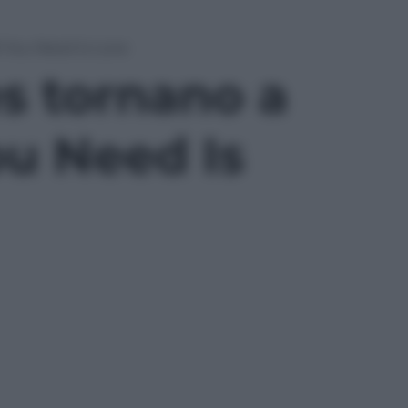
l You Need Is Love
es tornano a
ou Need Is