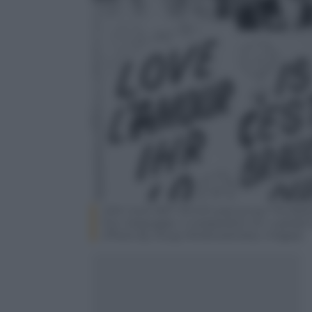
24th June 1967: British pop group The Beat
four languages, in preparation for a globa
(Photo by Doug McKenzie/Getty Images)