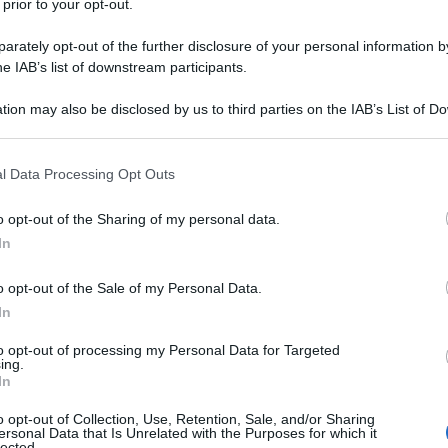
 prior to your opt-out.
rately opt-out of the further disclosure of your personal information by
he IAB’s list of downstream participants.
tion may also be disclosed by us to third parties on the IAB’s List of 
 that may further disclose it to other third parties.
 that this website/app uses one or more Google services and may gath
l Data Processing Opt Outs
including but not limited to your visit or usage behaviour. You may click 
el calendario sentimentale della musica. È il
 to Google and its third-party tags to use your data for below specifi
 di Liverpool entrarono nello Studio Uno degli Abbey
o opt-out of the Sharing of my personal data.
ogle consent section.
 una canzone in una dichiarazione universale. Quel
In
ed Is Love
durante
Our World
, lo storico
a trasmissione televisiva internazionale via
o opt-out of the Sale of my Personal Data.
to uno studio televisivo. C’era il mondo.
In
ioni di persone
, in un’epoca in cui l’idea stessa di
ancora fantascienza. John Lennon, Paul McCartney,
to opt-out of processing my Personal Data for Targeted
avano semplicemente suonando un brano destinato
ing.
In
 un messaggio elementare, quasi disarmante, e
ou Need Is Love
.
o opt-out of Collection, Use, Retention, Sale, and/or Sharing
ersonal Data that Is Unrelated with the Purposes for which it
 torna al centro di una celebrazione mondiale. Il
lected.