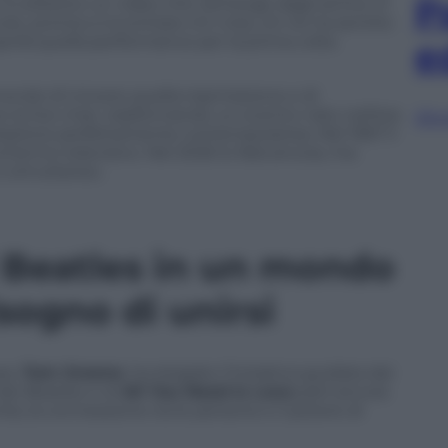
P
 è soltanto un video che riemerge dagli archivi. È
o, pronta a incontrare chi c’era, chi ne ha sentito
oprirà quella performance per la prima volta
e
 mondo di rivivere quella trasmissione e di
o la live chat, trasformando un evento nato nell’era
Sfog
lebrazione perfettamente contemporanea. Nel 1967 il
ermo televisivo. Nel 2026 lo farà ancora, ma
e simultaneo.
 Beatles in un mondo
sogno di unirsi
ps,
Tom Greene
, ha elogiato l’iniziativa guidata dai
dei Beatles e di
All You Need Is Love
parli ancora
tà, la connessione tra le persone e il potere di