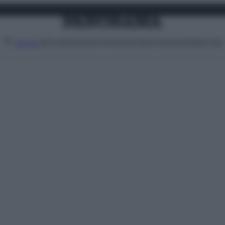
Attualità
Lifestyle
Moda
Video
Podcast
Abbonati
MENU