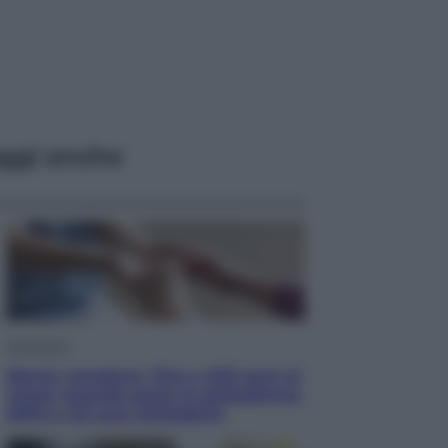
ggi anche
Economia
Bonus caregiver, fino a 400 euro al
mese: quando parte la piattaforma
INPS e chi può richiederlo