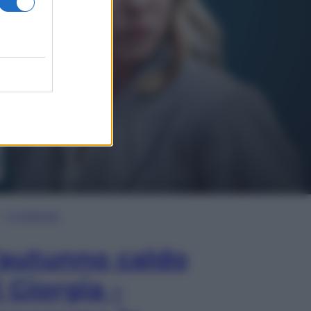
In Edicola
’autunno caldo
i Giorgia –