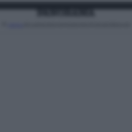
Attualità
Lifestyle
Moda
Video
Podcast
Abbonati
MENU