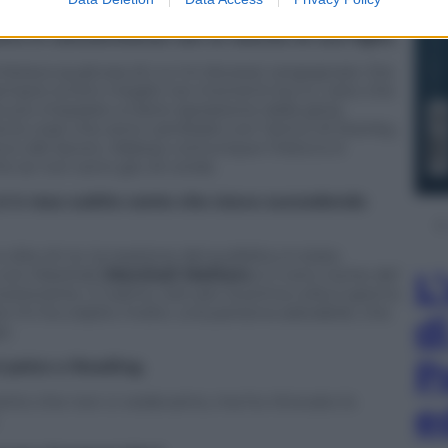
to onestamente in un’intervista con la stampa
ivo in concomitanza con la nascita di suo figlio.
mbrava qualcosa di cui mi dovessi vergognare. Era
sempre scritto meglio nei momenti bui e, visto che
ovuto imparare a trarre ispirazione dalla gioia
a le cose che sono cambiate con l’arrivo di Stanley,
a e del lavoro. Adesso comunque il blocco è
e se non sono giù di corda.
 è resa subito conto che stava succedendo
o dire di no: la reazione del pubblico è stata
con Marshall (
Marshall Mathers
è il vero nome del
L
ozionante. Ci siamo visti per la prima volta il giorno
he mi ha colpito molto: una persona adorabile, che
d
o.
P
ul palco a Reading.
a tanto che non ci vedevamo, ma ho ritrovato lo
e