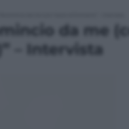
“Ricomincio da me (con l’aiuto di Eminem)” – Intervista
mincio da me (c
 – Intervista