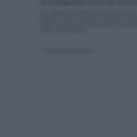
Ha in programma un tour per promu
No. Adesso mi metto a lavorare al nuovo 
prossimo, poi magari torna a fare conce
Italia: ci sono stata tante volte, ma non 
che è meravigliosa.
© Riproduzione Riservata