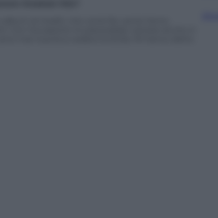
overe
Greatest hits
?
Sfog
album di inediti, che vorrei far uscire l’anno
rti. Con l’occasione mi piacerebbe cantare anche in
sono mai riuscita a vedere la Sicilia. Mi hanno detto