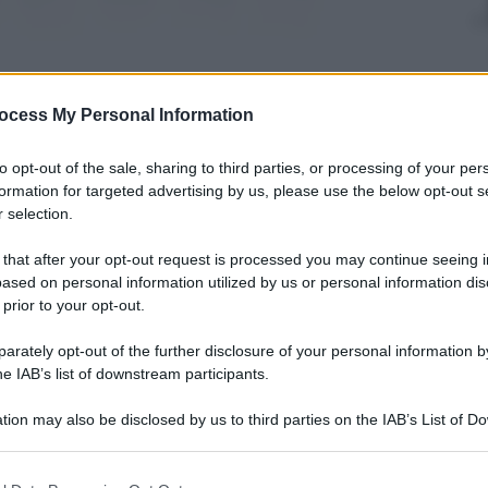
ocess My Personal Information
to opt-out of the sale, sharing to third parties, or processing of your per
formation for targeted advertising by us, please use the below opt-out s
 selection.
berto Rivaroli
 that after your opt-out request is processed you may continue seeing i
6 Novembre 2013
– Lettura:
ased on personal information utilized by us or personal information dis
 minuti
 prior to your opt-out.
rately opt-out of the further disclosure of your personal information by
he IAB’s list of downstream participants.
tion may also be disclosed by us to third parties on the IAB’s List of 
nti preferite
 that may further disclose it to other third parties.
 that this website/app uses one or more Google services and may gath