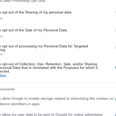
venduto quasi 40 milioni di dischi. Ora
l Data Processing Opt Outs
including but not limited to your visit or usage behaviour. You may click 
t hits e molti progetti
 to Google and its third-party tags to use your data for below specifi
o opt-out of the Sharing of my personal data.
ogle consent section.
In
o opt-out of the Sale of my Personal Data.
In
to opt-out of processing my Personal Data for Targeted
ing.
In
o opt-out of Collection, Use, Retention, Sale, and/or Sharing
ersonal Data that Is Unrelated with the Purposes for which it
lected.
Out
consents
o allow Google to enable storage related to advertising like cookies on
, ma per entrare nella storia musicale le è bastata
evice identifiers in apps.
ering why / I got out of bed at all”. Stiamo
ano che – campionato da
Eminem
nella superhirt
o allow my user data to be sent to Google for online advertising