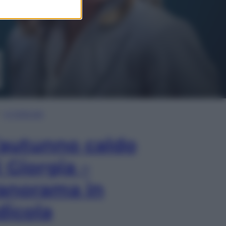
In Edicola
’autunno caldo
i Giorgia –
anorama in
dicola