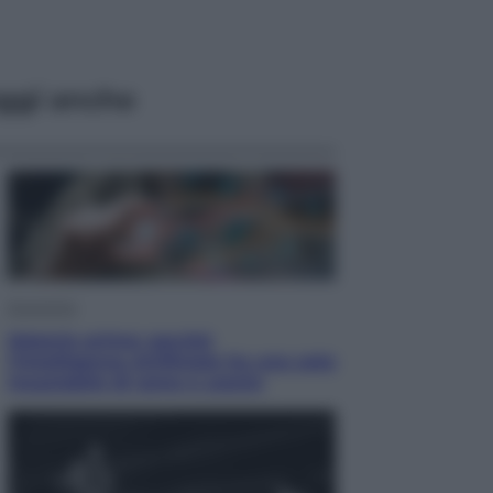
ggi anche
Economia
Materie prime: perché
l’Intelligenza Artificiale ha una sete
insaziabile di rame e uranio