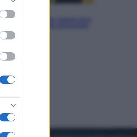
to grant or
ed purposes
Viaggi
Eclissi totale e stelle cadenti: dove
ammirare il cielo più spettacolare
dell’estate