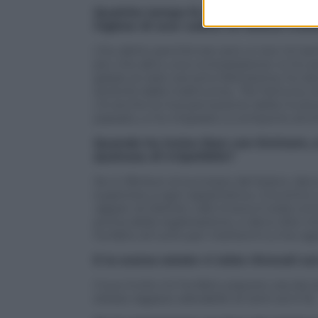
Qualche tempo fa lei ha ammesso mol
inglese di aver subito un blocco creat
L’ho detto perché era vero, e non mi se
più che altro una constatazione: io ho 
grazie al cielo ora sono felicissima, ho d
anziché dalla malinconia. Per fortuna, tr
c’è anche la mia percezione della music
passato, e ho imparato a comporre anch
Quando ha inciso
Stan
con Eminem, si
qualcosa di irripetibile?
Se si riferisce al successo del brano, dev
superiore a ogni aspettativa. L’incontro 
rapper di Detroit, ndr
) invece è stato em
prima della registrazione, e devo dire c
ha fatto di tutto per mettermi a mio agi
E la scorsa estate vi siete ritrovati s
Il suo invito mi ha fatto piacere: era d
stesso ragazzo adorabile di tanti anni fa.