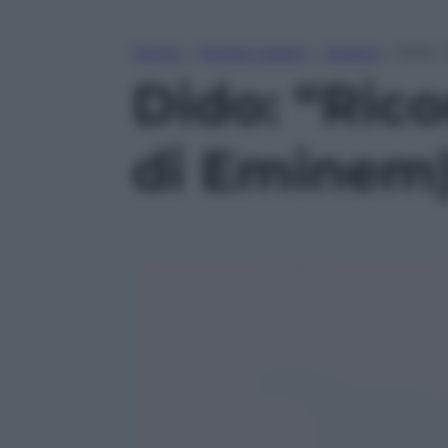
Home
»
Tempo Libero
»
Musica
»
Dido: 
Dido: “Rico
di Eminem)”