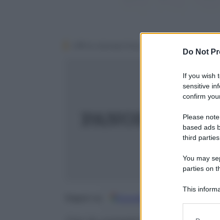
Ufficio stampa Sony
Do Not Pr
If you wish 
sensitive in
confirm your
Al
Please note
2
based ads b
4
third parties
You may sepa
parties on t
This informa
Google
Discover
Fo
Seguici su
Participants
Please note