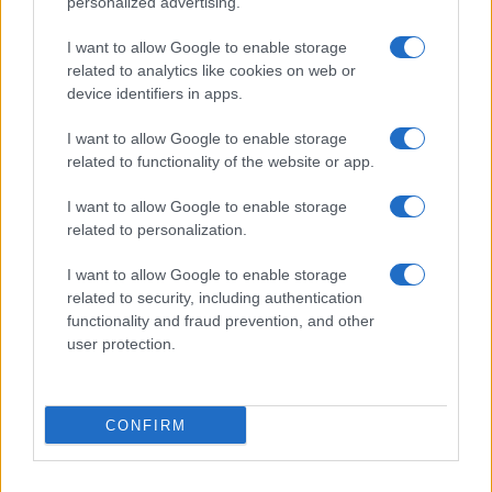
personalized advertising.
I want to allow Google to enable storage
related to analytics like cookies on web or
device identifiers in apps.
I want to allow Google to enable storage
related to functionality of the website or app.
I want to allow Google to enable storage
related to personalization.
I want to allow Google to enable storage
related to security, including authentication
functionality and fraud prevention, and other
user protection.
CONFIRM