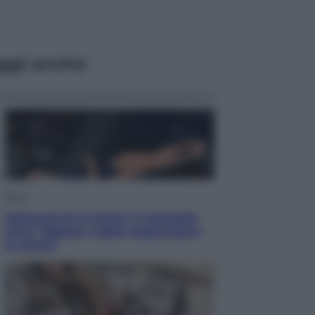
ggi anche
Sport
Pellacani fa la storia: 5 medaglie
d’oro “Adesso voglio raggiungere
le cinesi”