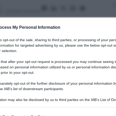
6
– Lettura: 3 minuti
ocess My Personal Information
to opt-out of the sale, sharing to third parties, or processing of your per
formation for targeted advertising by us, please use the below opt-out s
 selection.
nti preferite
 that after your opt-out request is processed you may continue seeing i
ased on personal information utilized by us or personal information dis
e uno degli eventi musicali dell’estate
 prior to your opt-out.
 Die with a smile
rately opt-out of the further disclosure of your personal information by
he IAB’s list of downstream participants.
tion may also be disclosed by us to third parties on the IAB’s List of 
 that may further disclose it to other third parties.
 that this website/app uses one or more Google services and may gath