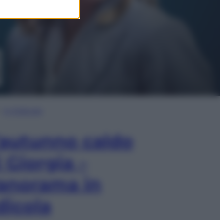
In Edicola
’autunno caldo
i Giorgia –
anorama in
dicola