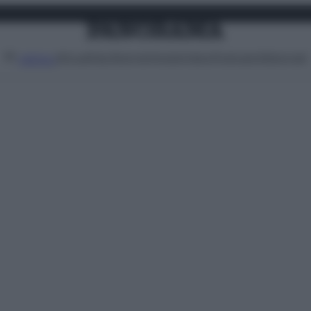
Attualità
Lifestyle
Moda
Video
Podcast
Abbonati
MENU