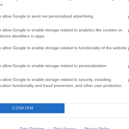
m
The Romantic
, protagonista della prima parte
s.
n My Soul
,
God Was Showing Off
e
Something
 un viaggio attraverso quindici anni di successi che
to allow Google to send me personalized advertising.
io.
ure
,
That’s What I Like
,
Locked Out of Heaven
,
o allow Google to enable storage related to analytics like cookies on
chiusura affidata a
Uptown Funk
, il brano che
evice identifiers in apps.
 dei maggiori fenomeni della musica pop degli
o allow Google to enable storage related to functionality of the website
lk Sonic
, il progetto condiviso con Anderson .Paak
k degli anni Settanta. Dal vivo trovano spazio
777
,
e
Leave the Door Open
, eseguite con quella
o allow Google to enable storage related to personalization.
ogetti più apprezzati degli ultimi anni.
o allow Google to enable storage related to security, including
ettacolo c’è un lungo medley pianistico che
cation functionality and fraud prevention, and other user protection.
oon
,
Grenade
e
When I Was Your Man
, offrendo al
tante. Non manca nemmeno
Die With a Smile
, la
e è già diventata uno dei brani simbolo del 2026.
CONFIRM
Data Deletion
Data Access
Privacy Policy