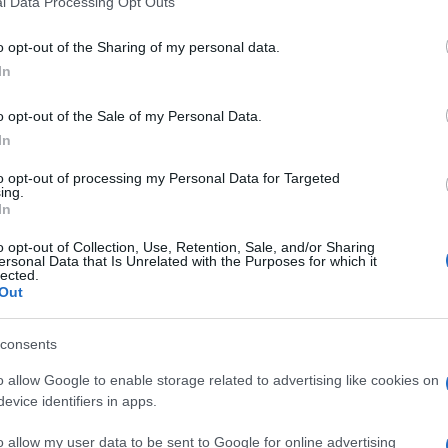
l Data Processing Opt Outs
including but not limited to your visit or usage behaviour. You may click 
 to Google and its third-party tags to use your data for below specifi
o opt-out of the Sharing of my personal data.
ogle consent section.
In
o opt-out of the Sale of my Personal Data.
In
to opt-out of processing my Personal Data for Targeted
ing.
In
lmente in Italia e lo fa nel luogo simbolo dei grandi
o di Milano. Sarà la prima delle due date italiane del
o opt-out of Collection, Use, Retention, Sale, and/or Sharing
ti musicali più attesi dell’estate,
destinato a
ersonal Data that Is Unrelated with the Purposes for which it
 il 14 e il 15 luglio.
lected.
Out
 quasi un decennio. Nel frattempo Bruno Mars non
o successo: si è imposto come uno degli ultimi
poranea. In un’epoca in cui molti concerti
consents
, lui continua a mettere al centro il talento. Canta,
o allow Google to enable storage related to advertising like cookies on
una band impeccabile, costruendo spettacoli in cui
 ma lascia sempre spazio alla spontaneità e al
evice identifiers in apps.
o allow my user data to be sent to Google for online advertising