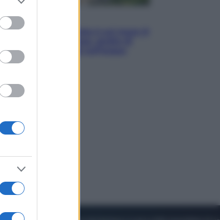
to grant or
ed purposes
Viaggi
La Thailandia segreta è sul mare: 8
luoghi tra delfini rosa, grotte di
smeraldo e villaggi sull’acqua