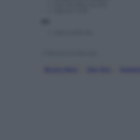
Just the Way You Are
Uptown Funk
BIS
Dance With Me
© Riproduzione Riservata
Bruno Mars
, 
San Siro
, 
Scalet