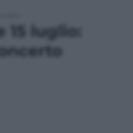
l concerto
 15 luglio:
concerto