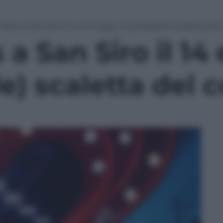
ars a San Siro il 14 e 15 luglio: la (probabile) scaletta de
 San Siro il 14 e
le) scaletta del 