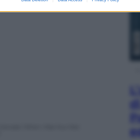
L
d
P
e
 / Grenade / When I Was Your Man
)