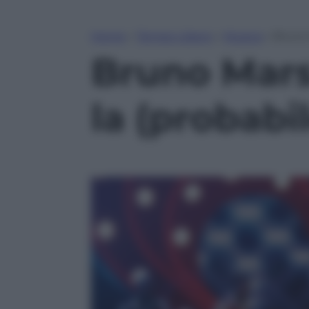
Home
»
Tempo Libero
»
Musica
»
Bruno M
Bruno Mars a
la (probabi