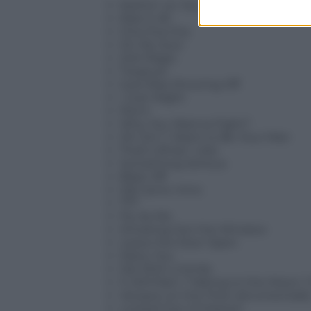
Nothin’ on You
Risk It All
Cha Cha Cha
On My Soul
24K Magic
Treasure
God Was Showing Off
I Just Might
Perm
Why You Wanna Fight?
Oh Girl / I Want to Be Your Man
That’s What I Like
Something Serious
Blast Off
Silk Sonic Intro
777
Fly As Me
Smoking Out the Window
Leave the Door Open
Marry You
Die With a Smile
It Will Rain / Talking to the Moon
Versace on the Floor (strumentale
Locked Out of Heaven