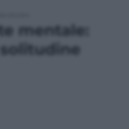
lla solitudine
te mentale:
 solitudine