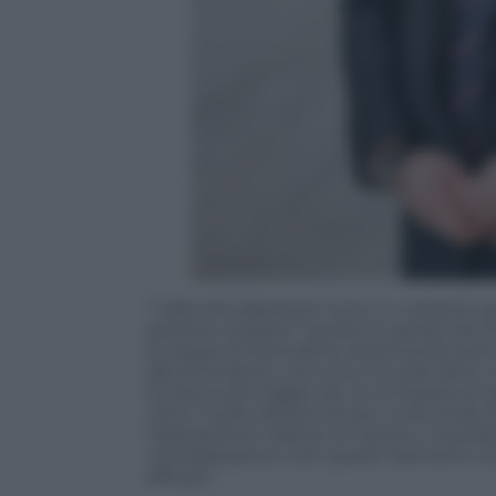
“I disturbi depressivi sono in costante a
persone anziane” queste le parole del Pr
Europea di Psichiatria, testimonial scie
denominatore comune è la solitudine, i
funziona da trigger per la comparsa di
clinici molto diversi tra loro, a seconda d
l’esposizione a fattori di rischio e la pr
considerazione tutti questi elementi si 
efficaci”.