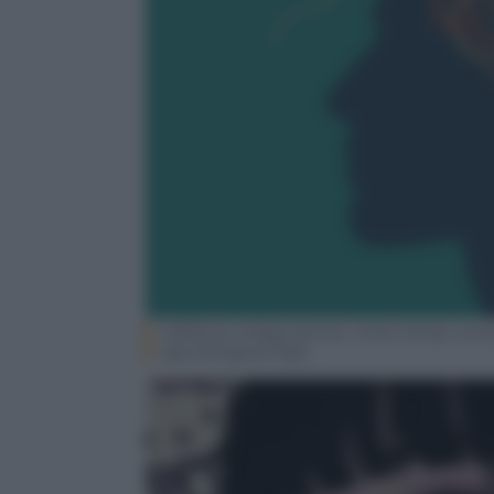
Halftone collage banner, three hands unrave
psychological help.