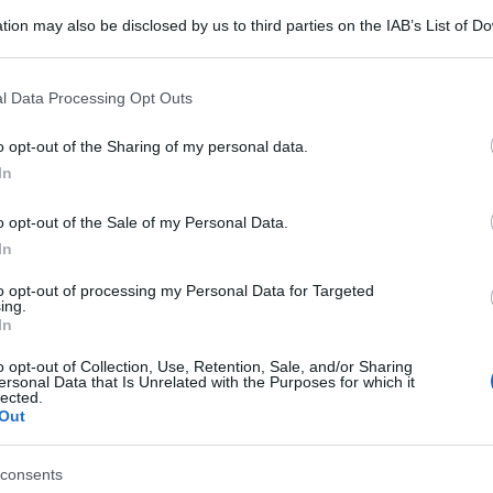
tion may also be disclosed by us to third parties on the IAB’s List of 
 that may further disclose it to other third parties.
 that this website/app uses one or more Google services and may gath
l Data Processing Opt Outs
including but not limited to your visit or usage behaviour. You may click 
 to Google and its third-party tags to use your data for below specifi
o opt-out of the Sharing of my personal data.
ogle consent section.
In
o opt-out of the Sale of my Personal Data.
In
to opt-out of processing my Personal Data for Targeted
ing.
In
o opt-out of Collection, Use, Retention, Sale, and/or Sharing
attere per una causa che troppo spesso resta ai
ersonal Data that Is Unrelated with the Purposes for which it
 mentale. Il 10 ottobre, in occasione della Giornata
lected.
i trasformerà in un laboratorio a cielo aperto di
Out
e evento celebrativo, ma un’azione concreta per
una fragilità psicologica.
consents