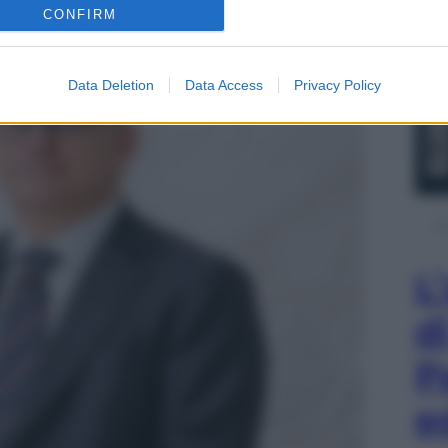
CONFIRM
Data Deletion
Data Access
Privacy Policy
L
d
P
e