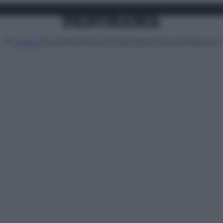
Attualità
Lifestyle
Moda
Video
Podcast
Abbonati
MENU