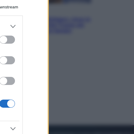
Downstream
Esteri
Il «Mamdani del Michigan» vince le
er and store
primarie dem: perché Trump ora
to grant or
sogna il colpaccio al Senato
ed purposes