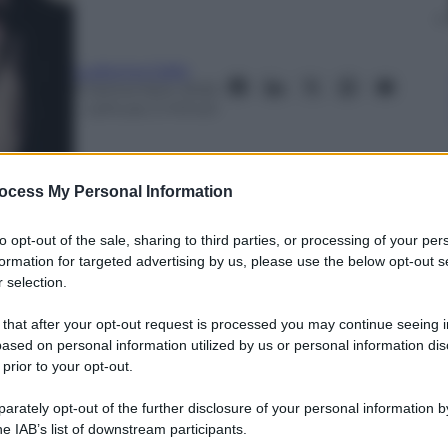
Ludovica Gallo
9 Settembre 2025
– Lettura: 2 minuti
ocess My Personal Information
to opt-out of the sale, sharing to third parties, or processing of your per
formation for targeted advertising by us, please use the below opt-out s
 selection.
nti preferite
 that after your opt-out request is processed you may continue seeing i
ased on personal information utilized by us or personal information dis
 Giornata Mondiale della Salute Mentale
 prior to your opt-out.
o per rompere il tabù della solitudine e
rately opt-out of the further disclosure of your personal information by
he IAB’s list of downstream participants.