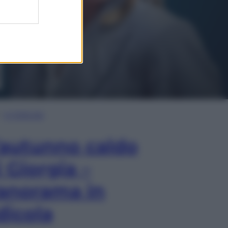
In Edicola
’autunno caldo
i Giorgia –
anorama in
dicola