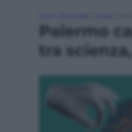
Home
»
Tempo Libero
»
Cultura
»
Palerm
Palermo cap
tra scienza,