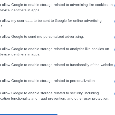
one Tommaso Dragotto e realizzata da Big Mama
o allow Google to enable storage related to advertising like cookies on
o di linguaggi e prospettive, capace di abbattere
evice identifiers in apps.
o di sensibilizzazione, ma di un’azione concreta
o allow my user data to be sent to Google for online advertising
pubblico un tema troppo spesso rimosso.
s.
lla Salute Mentale sarà vastissimo: musica, teatro
to allow Google to send me personalized advertising.
eutici), performance varie, ma soprattutto
cittadinanza. Un evento multidimensionale che
ebolezza, ma come territorio di dignità e riscatto.
o allow Google to enable storage related to analytics like cookies on
evice identifiers in apps.
itudine secondo gli
o allow Google to enable storage related to functionality of the website
o allow Google to enable storage related to personalization.
o allow Google to enable storage related to security, including
cation functionality and fraud prevention, and other user protection.