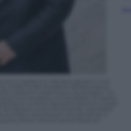
Sfog
umento, soprattutto nelle fasce giovanili e tra le
of. Andrea Fiorillo, Presidente dell’Associazione
ntifico dell’evento palermitano, che prosegue: “Un
ntesa come sensazione di inaiutabilità, che spesso
 depressione. Le forme depressive assumono quadri
i vari elementi, come l’età di esordio, la familiarità,
esenza di fattori di protezione. Solo prendendo in
possono fornire interventi personalizzati ed