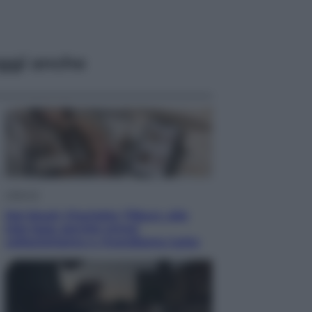
ggi anche
Lifestyle
Dal blush Charlotte Tilbury alle
tote bag: perché ormai
collezioniamo e rivendiamo tutto