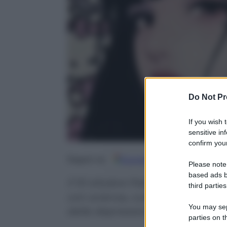
Do Not Pr
If you wish 
sensitive in
confirm your
Google
Discover
Fo
Seguici su
Please note
based ads b
Il 10 ottobre Palermo ospita la
third parties
con scienza, cultura e spettacol
You may sepa
della depressione
parties on t