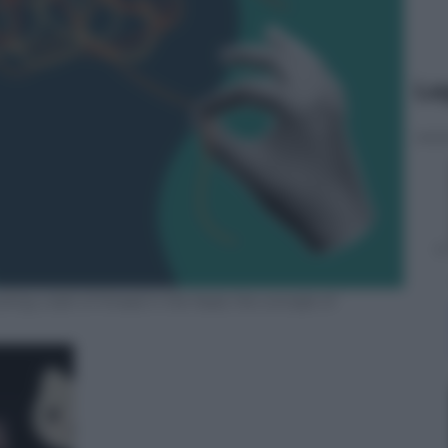
Le
ling a ball of thread in the head, the concept of