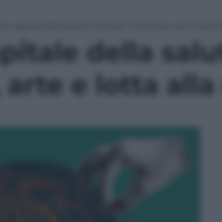
o capitale della salute mentale: tra scienza, arte e lotta a
itale della salu
 arte e lotta alla