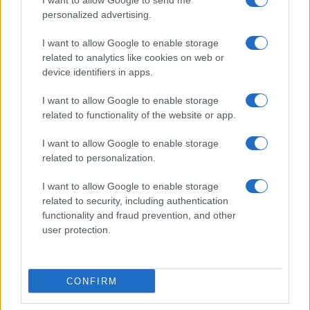
I want to allow Google to send me
personalized advertising.
I want to allow Google to enable storage
related to analytics like cookies on web or
device identifiers in apps.
I want to allow Google to enable storage
related to functionality of the website or app.
I want to allow Google to enable storage
related to personalization.
I want to allow Google to enable storage
related to security, including authentication
functionality and fraud prevention, and other
user protection.
CONFIRM