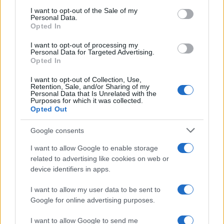
services and may gather and store information including but
I want to opt-out of the Sale of my
Personal Data.
not limited to your visit or usage behaviour. You may click to
Opted In
grant or deny consent to Google and its third-party tags to
use your data for below specified purposes in below Google
I want to opt-out of processing my
consent section.
Personal Data for Targeted Advertising.
Opted In
I want to opt-out of Collection, Use,
Retention, Sale, and/or Sharing of my
Personal Data that Is Unrelated with the
Purposes for which it was collected.
Opted Out
Google consents
I want to allow Google to enable storage
related to advertising like cookies on web or
device identifiers in apps.
I want to allow my user data to be sent to
Google for online advertising purposes.
I want to allow Google to send me