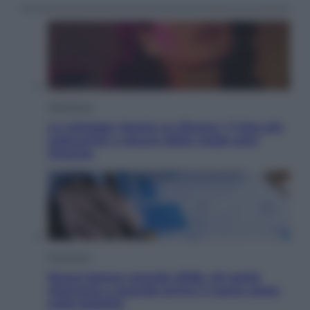
Televisione
Le schegge riporta su Disney+ il lato più
seducente e oscuro della moda anni
Ottanta
Economia
Nuovo bonus energia 2026, chi potrà
ottenerlo e quando arriva il nuovo aiuto
sulle bollette