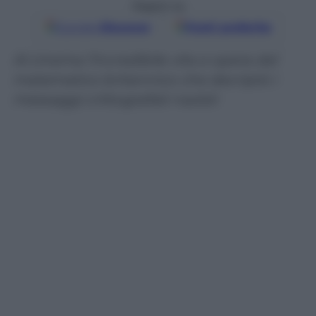
Seguici su
Google
Discover
Fonti preferite
Al cinema l’incredibile vita e opera del
matematico britannico che decriptò i
messaggi crittografati nazisti