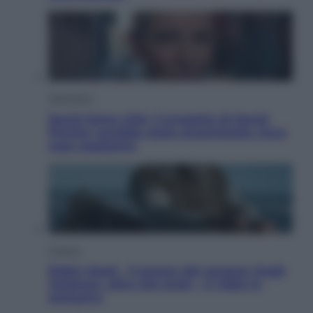
Televisione
Squid Game USA, il progetto di David
Fincher sarebbe stato accantonato. Ecco
cosa sappiamo
Cinema
Robin Hood – Il prezzo del sangue: Hugh
Jackman, altro che eroe! – Il video in
esclusiva