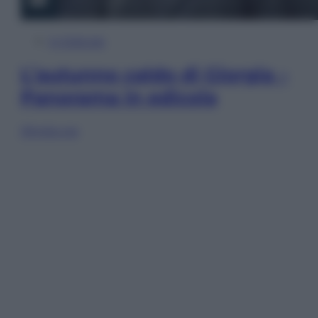
In Edicola
L’autunno caldo di Giorgia –
Panorama in edicola
Sfoglia ora