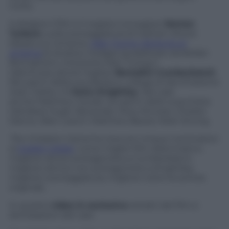
Unito.
A dirigere il film è il regista norvegese
Morten
Tyldum
, sulla sceneggiatura di Graham Moore
basata sul romanzo
Alan Turing. Storia di un
enigma
di Andrew Hodges (pubblicato da Bollati
Boringhieri). Interpreta Alan Turing il
talentuoso attore inglese
Benedict Cumberbatch
.
Nei panni della sua alleata e collega di decrittazione
Joan Clarke c’è
Keira Knightley
. Nel cast
anche Matthew Goode nei panni dello scacchista
irlandese Hugh Alexander, Rory Kinnear, Charles
Dance, Allen Leech, Matthew Beard, Mark Strong.
The Imitation Game
ha ricevuto cinque nomination
ai
Golden Globe
: come miglior film drammatico,
migliore attore protagonista a
Cumberbatch,
migliore attrice non protagonista a
Knightley,
migliore sceneggiatura, migliore colonna sonora
originale.
In questo
video in esclusiva
estratti del film e
dichiarazioni del cast.