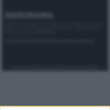
© 2025 – Panorama s.r.l. (Gruppo Società Editrice Italiana
spa) – Via Vittor Pisani 28, 20124 Milano – riproduzione
riservata – P.IVA 10518230965
Attualità
Lifestyle
Moda
Video
Podcast
Abbonati
Preferenze Privacy
Privacy Policy
Cookie Policy
Note legali