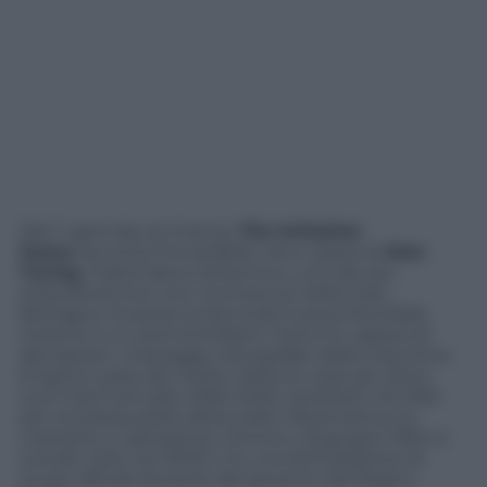
Dal 1° gennaio al cinema,
The Imitation
Game
racconta l’incredibile vita e opera di
Alan
Turing
, matematico britannico, uno dei più
straordinari eroi non riconosciuti della Gran
Bretagna. Durante la Seconda Guerra Mondiale,
insieme a un pool di brillanti menti fu capace di
decriptare i messaggi crittografati della macchina
Enigma usata dai nazisti. Eppure visse gli ultimi
suoi mesi torturato dallo Stato: arrestato nel 1952
per omosessualità, allora reato Oltremanica, fu
costretto a castrazione chimica. L’8 giugno 1954 si
suicidò. Solo nel 2009 ci fu una dichiarazione di
scuse ufficiali da parte del governo del Regno