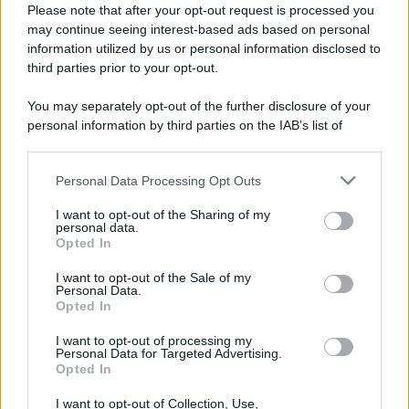
Please note that after your opt-out request is processed you
may continue seeing interest-based ads based on personal
information utilized by us or personal information disclosed to
third parties prior to your opt-out.
You may separately opt-out of the further disclosure of your
personal information by third parties on the IAB’s list of
downstream participants.
Personal Data Processing Opt Outs
This information may also be disclosed by us to third parties
on the IAB’s List of Downstream Participants that may further
I want to opt-out of the Sharing of my
disclose it to other third parties.
personal data.
Opted In
Please note that this website/app uses one or more Google
services and may gather and store information including but
I want to opt-out of the Sale of my
Personal Data.
not limited to your visit or usage behaviour. You may click to
Opted In
grant or deny consent to Google and its third-party tags to
use your data for below specified purposes in below Google
I want to opt-out of processing my
consent section.
Personal Data for Targeted Advertising.
Opted In
I want to opt-out of Collection, Use,