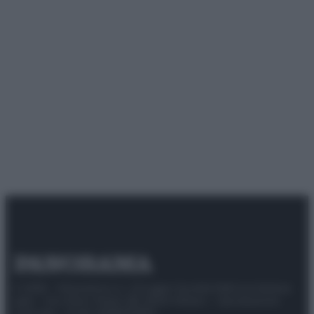
© 2025 – Panorama s.r.l. (Gruppo Società Editrice Italiana
spa) – Via Vittor Pisani 28, 20124 Milano – riproduzione
riservata – P.IVA 10518230965