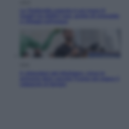
Viaggi
La Thailandia segreta è sul mare: 8
luoghi tra delfini rosa, grotte di smeraldo
e villaggi sull’acqua
Esteri
Il «Mamdani del Michigan» vince le
primarie dem: perché Trump ora sogna il
colpaccio al Senato