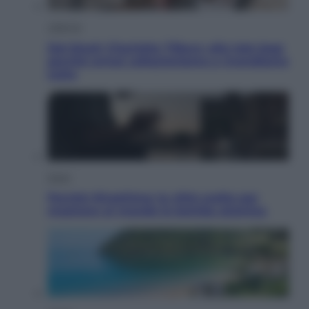
Lifestyle
Dal blush Charlotte Tilbury alle tote bag:
perché ormai collezioniamo e rivendiamo
tutto
Esteri
Perché Hiroshima: la città scelta per
mostrare al mondo la bomba atomica