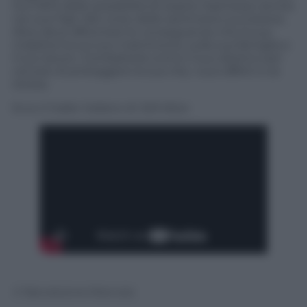
ha il 50% delle possibilità di essere trasmesso anche
nei suoi figli. Nel corso delle settimane successive,
Alice deve affrontare le conseguenze che la sua
malattia ha sul suo matrimonio, sulla sua famiglia e
il suo lavoro. Combatterà contro il suo destino per
cercare di proteggere la sua vita, i suoi affetti e se
stessa.
Ecco il trailer italiano di
Still Alice
:
© Riproduzione Riservata