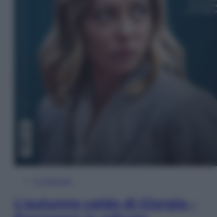
In Edicola
L’autunno caldo di Giorgia –