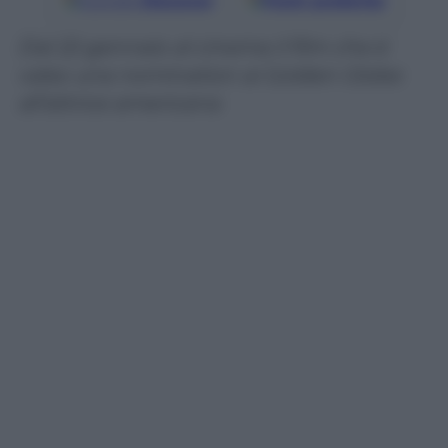
Google
Discover
Fonti preferite
Dal 22 gennaio al cinema il film che è
valso una nomination ai Golden Globe
all’attrice americana