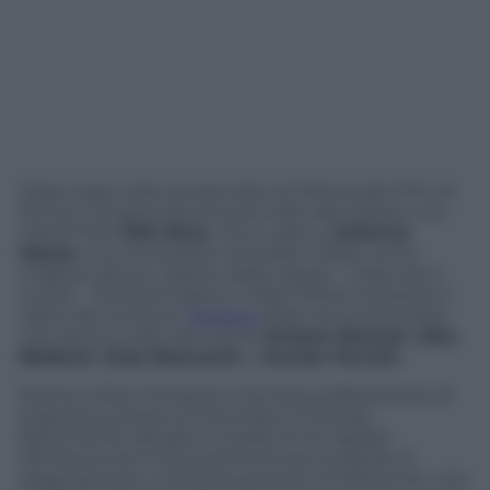
Dopo esser stato presentato al Festival del Film di
Roma, il 22 gennaio arriverà nelle sale italiane con
Good Films
Still Alice
, che è valso a
Julianne
Moore
una nomination ai Golden Globe come
migliore attrice. Diretto dalla coppia – nella vita e
sul set – Richard Glatzer e Wash Westmoreland, è
tratto dal romanzo
Perdersi
della neuroscienziata
Lisa Genova. Nel cast anche
Kristen Stewart
,
Alec
Baldwin
,
Kate Bosworth
e
Hunter Parrish
.
Moore è Alice Howland, rinomata professoressa di
linguistica presso la Columbia University,
felicemente sposata e madre di tre ragazzi.
All’improvviso inizia a dimenticare le parole: le
diagnosticano una forma precoce di Alzheimer, che