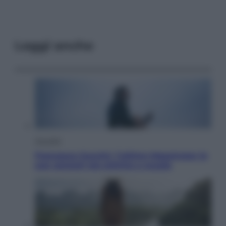
Leggi anche
Attualità
Francesco Guccini, l’ultimo Maestrone: le
sue canzoni ora entrino a scuola