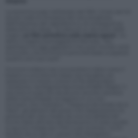
Despres
.
La storia ha luogo nell’estate del 1910. L’inizio del XX
secolo vede la comparsa del ceto borghese,
dell’industria, del capitalismo e, di conseguenza,
della lotta di classe. “Si tratta di un racconto delle
origini,
un film primitivo sulla nostra epoca
“, ha
detto il regista sceneggiatore francese. “Noi
spettatori di oggi sappiamo che quel mondo verrà
sconvolto, che la Prima Guerra Mondiale scoppierà
quattro anni più tardi”.
Dumont ordisce così una società in bilico verso il
baratro e una lotta di classe ora macabra, ora
spassosa: in mezzo, a tener le fila dell’audace
narrazione, l’ambiguità fascinosa di Billie (Raph). Il
racconto è scaturito da alcune vecchie cartoline
della Costa d’Opale, la regione in cui vive
Dumont, che mostrano i “Passeurs de la baie de la
Slack”, gli abitanti del posto che trasportavano le
persone del ceto medio da una riva all’altra del
fiume Slack all’inizio del Novecento. È stato quello
lo spunto iniziale per il film e per la storia: i ricchi
Brufort da un lato e i poveri Van Peteghem