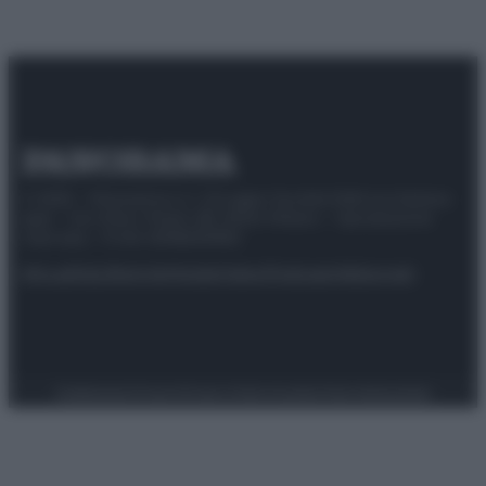
© 2025 – Panorama s.r.l. (Gruppo Società Editrice Italiana
spa) – Via Vittor Pisani 28, 20124 Milano – riproduzione
riservata – P.IVA 10518230965
Attualità
Lifestyle
Moda
Video
Podcast
Abbonati
Preferenze Privacy
Privacy Policy
Cookie Policy
Note legali