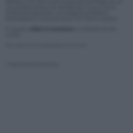
dall’altro, con Ma Loute (Lavieville) primogenito di
una schiera di bocche da sfamare. E poi ci sono
misteriose sparizioni, un’indagine poliziesca
strampalata e una love story non meno insolita…
In questo
video in esclusiva
un estratto di
Ma
Loute
:
Ma Loute, la commedia di Bruno Dumont
© Riproduzione Riservata