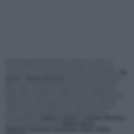
Personaggi che spariscono, altri che volano o
zampettano per aria, cantano arie stridule o si
contorcono in smorfie e pose del corpo ridicole.
Ma
Loute
di
Bruno Dumont
, presentato in concorso
allo scorso Festival di Cannes, è una commedia
folle, dalle immagini e dagli scenari sofisticati e
seducenti e dai toni burleschi e sconfinatamente
grotteschi. Dal 25 agosto al cinema con Movies
Inspired, è ben chiaro come i suoi attori siano i
primi a divertirsi particolarmente nelle loro
esasperazioni,
Fabrice Luchini
e
Juliette Binoche
su tutti. Nel cast anche
Valeria Bruni
Tedeschi, Brandon Lavieville, Raph, Didier