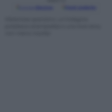
Seguici su
Google
Discover
Fonti preferite
Misteriose sparizioni, un’indagine
poliziesca strampalata e una love story
non meno insolita