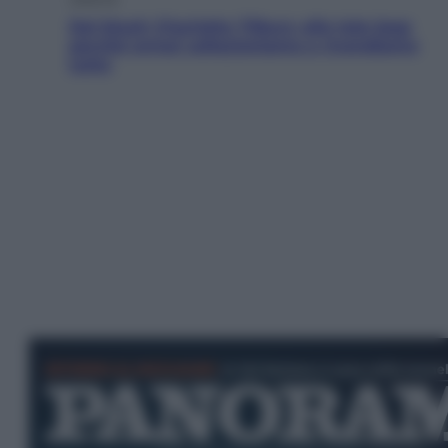
Dal blush Charlotte Tilbury alle tote bag:
perché ormai collezioniamo e rivendiamo
tutto