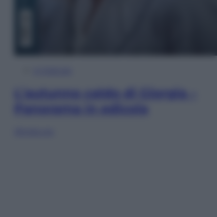
In Edicola
L’autunno caldo di Giorgia –
Panorama in edicola
Sfoglia ora