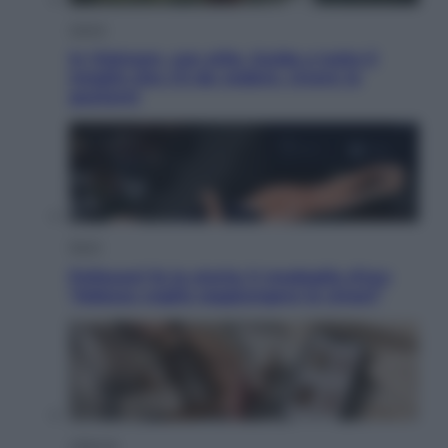
Viaggi
In Vietnam, con stile. Guida a tutto il
meglio che c’è da vedere, vivere (e
gustare)
Sport
Pellacani fa la storia: 5 medaglie d’oro
“Adesso voglio raggiungere le cinesi”
Lifestyle