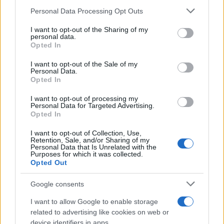
Personal Data Processing Opt Outs
This information may also be disclosed by us to third parties
on the IAB’s List of Downstream Participants that may further
I want to opt-out of the Sharing of my
disclose it to other third parties.
personal data.
Opted In
Please note that this website/app uses one or more Google
services and may gather and store information including but
I want to opt-out of the Sale of my
Personal Data.
not limited to your visit or usage behaviour. You may click to
Opted In
grant or deny consent to Google and its third-party tags to
use your data for below specified purposes in below Google
I want to opt-out of processing my
consent section.
Personal Data for Targeted Advertising.
Opted In
I want to opt-out of Collection, Use,
Retention, Sale, and/or Sharing of my
Personal Data that Is Unrelated with the
Purposes for which it was collected.
Opted Out
Google consents
I want to allow Google to enable storage
related to advertising like cookies on web or
device identifiers in apps.