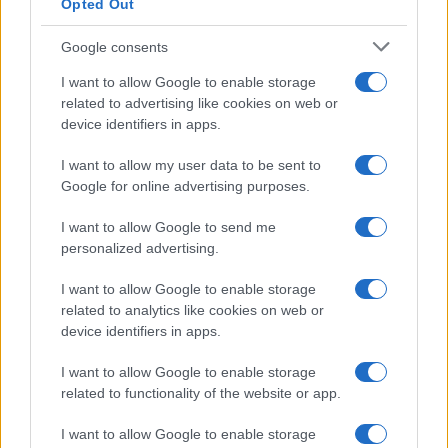
Opted Out
Google consents
I want to allow Google to enable storage
related to advertising like cookies on web or
device identifiers in apps.
I want to allow my user data to be sent to
Google for online advertising purposes.
I want to allow Google to send me
personalized advertising.
I want to allow Google to enable storage
related to analytics like cookies on web or
device identifiers in apps.
I want to allow Google to enable storage
related to functionality of the website or app.
I want to allow Google to enable storage