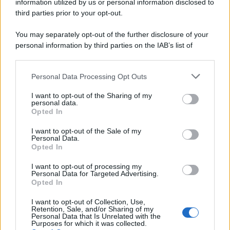
information utilized by us or personal information disclosed to
third parties prior to your opt-out.
You may separately opt-out of the further disclosure of your
personal information by third parties on the IAB’s list of
downstream participants.
Personal Data Processing Opt Outs
This information may also be disclosed by us to third parties
on the IAB’s List of Downstream Participants that may further
I want to opt-out of the Sharing of my
disclose it to other third parties.
personal data.
Opted In
Please note that this website/app uses one or more Google
services and may gather and store information including but
I want to opt-out of the Sale of my
Personal Data.
not limited to your visit or usage behaviour. You may click to
Opted In
grant or deny consent to Google and its third-party tags to
use your data for below specified purposes in below Google
I want to opt-out of processing my
consent section.
Personal Data for Targeted Advertising.
Opted In
I want to opt-out of Collection, Use,
Retention, Sale, and/or Sharing of my
Personal Data that Is Unrelated with the
Purposes for which it was collected.