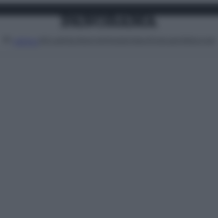
Attualità
Lifestyle
Moda
Video
Podcast
Abbonati
MENU