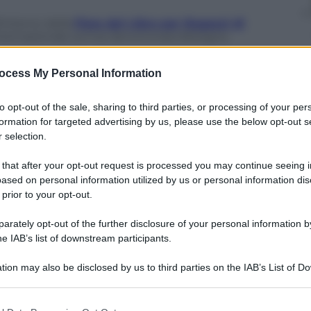
l’interno della
Fiera del Libro per Ragazzi di
nternazionale (ormai denominata Bologna
ocess My Personal Information
 coloro che si occupano di editoria per bambini e
re le nuove tendenze e creare incontri, è in corso
to opt-out of the sale, sharing to third parties, or processing of your per
formation for targeted advertising by us, please use the below opt-out s
 selection.
 editori si incrociano, guardando al futuro del libro
e è data anche alle pagine che diventano
 that after your opt-out request is processed you may continue seeing i
on workshop che raccontano questa trasformazione
ased on personal information utilized by us or personal information dis
 prior to your opt-out.
ltime proposte e i cavalli di battaglia, tra
rately opt-out of the further disclosure of your personal information by
 d’arte, girando per la Fiera si respira tanto
he IAB’s list of downstream participants.
e velati, sudamericani… Quest’anno il Paese ospite
tion may also be disclosed by us to third parties on the IAB’s List of 
melting pot editoriale: nel 2013 in Italia il
 that may further disclose it to other third parties.
o a crescere con un +3,1% (nei canali trade, esclusa
ti migliori (forniti da Nielsen per l’Associazione
 that this website/app uses one or more Google services and may gath