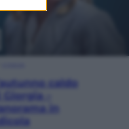
In Edicola
’autunno caldo
i Giorgia –
anorama in
dicola