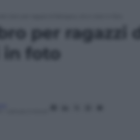
del Libro per ragazzi di Bologna, visi e colori in foto
ibro per ragazzi 
 in foto
oni
4
– Lettura: 2 minuti