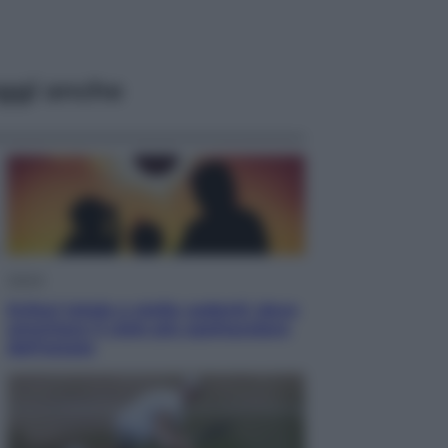
ggi anche
Viaggi
Eclissi totale e stelle cadenti: dove
ammirare il cielo più spettacolare
dell’estate