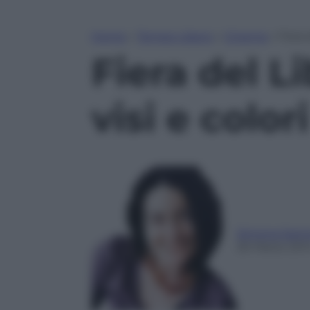
Home
»
Tempo Libero
»
Cinema
»
Fiera 
Fiera del L
visi e colori
Simona Sant
26 Marzo 201