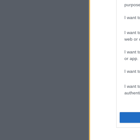
purpose
I want 
I want t
web or d
I want t
or app.
I want t
I want t
authenti