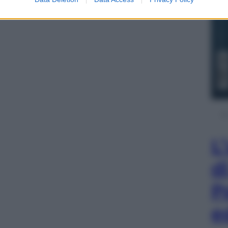
L
d
P
e