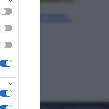
to grant or
ed purposes
Energia
Aiuto! In Italia manca l’energia. I
quattro ostacoli che minacciano il
nostro futuro