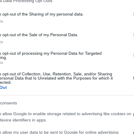
l Data Processing Opt Outs
 piccolissimi – da 0 a 5 anni – che cresce del 4,8% e
including but not limited to your visit or usage behaviour. You may click 
,4%.
 to Google and its third-party tags to use your data for below specifi
o opt-out of the Sharing of my personal data.
ogle consent section.
In
otografa-illustratrice
Guendalina Ravazzoni
il
o opt-out of the Sale of my Personal Data.
In
to opt-out of processing my Personal Data for Targeted
ing.
In
o opt-out of Collection, Use, Retention, Sale, and/or Sharing
ersonal Data that Is Unrelated with the Purposes for which it
lected.
Out
consents
o allow Google to enable storage related to advertising like cookies on
evice identifiers in apps.
o allow my user data to be sent to Google for online advertising