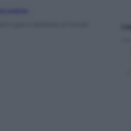
nti preferite
attro-giorni dedicata al mondo
Le