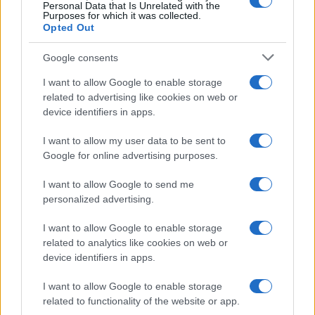
Personal Data that Is Unrelated with the
Purposes for which it was collected.
Opted Out
Google consents
I want to allow Google to enable storage
related to advertising like cookies on web or
device identifiers in apps.
I want to allow my user data to be sent to
Google for online advertising purposes.
I want to allow Google to send me
personalized advertising.
I want to allow Google to enable storage
related to analytics like cookies on web or
device identifiers in apps.
I want to allow Google to enable storage
related to functionality of the website or app.