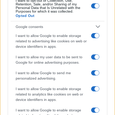
I want to opt-out of Collection, Use,
Retention, Sale, and/or Sharing of my
Personal Data that Is Unrelated with the
Purposes for which it was collected.
Opted Out
Google consents
I want to allow Google to enable storage
related to advertising like cookies on web or
device identifiers in apps.
I want to allow my user data to be sent to
Google for online advertising purposes.
I want to allow Google to send me
personalized advertising.
I want to allow Google to enable storage
related to analytics like cookies on web or
device identifiers in apps.
I want to allow Google to enable storage