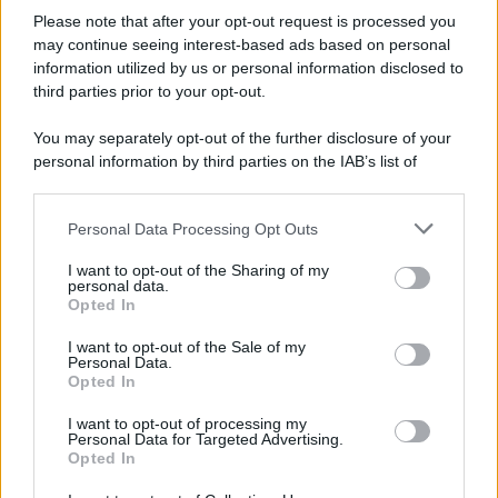
Please note that after your opt-out request is processed you
may continue seeing interest-based ads based on personal
information utilized by us or personal information disclosed to
third parties prior to your opt-out.
You may separately opt-out of the further disclosure of your
personal information by third parties on the IAB’s list of
downstream participants.
Personal Data Processing Opt Outs
This information may also be disclosed by us to third parties
on the IAB’s List of Downstream Participants that may further
I want to opt-out of the Sharing of my
disclose it to other third parties.
personal data.
Opted In
Please note that this website/app uses one or more Google
services and may gather and store information including but
I want to opt-out of the Sale of my
Personal Data.
not limited to your visit or usage behaviour. You may click to
Opted In
grant or deny consent to Google and its third-party tags to
use your data for below specified purposes in below Google
I want to opt-out of processing my
consent section.
Personal Data for Targeted Advertising.
Opted In