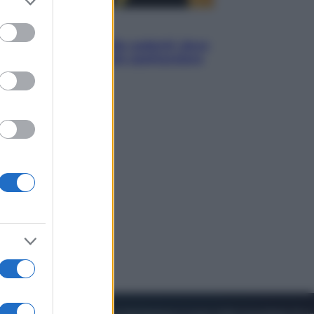
to grant or
ed purposes
Viaggi
Eclissi totale e stelle cadenti: dove
ammirare il cielo più spettacolare
dell’estate