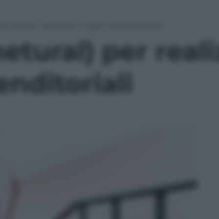
tural) per realizzare i sogni imprenditoriali
etural) per reali
nditoriali