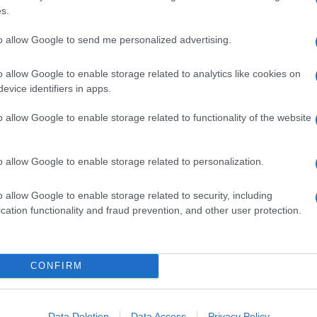
deato “Mammatera”, brand artigianale di prodotti
s.
 di arte e creatività. La formula prevede che i
ral e l’ideatore ne diventi coordinatore. E funziona,
to allow Google to send me personalized advertising.
 se ne è fermato soltanto uno.
o allow Google to enable storage related to analytics like cookies on
evice identifiers in apps.
o allow Google to enable storage related to functionality of the website
o allow Google to enable storage related to personalization.
o allow Google to enable storage related to security, including
cation functionality and fraud prevention, and other user protection.
CONFIRM
Data Deletion
Data Access
Privacy Policy