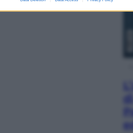
L
d
P
e