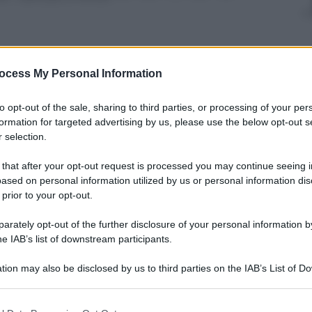
ocess My Personal Information
nti preferite
to opt-out of the sale, sharing to third parties, or processing of your per
ella Stella e Andrea Paoletti sono trait
formation for targeted advertising by us, please use the below opt-out s
o degli incubatori d’impresa
 selection.
 that after your opt-out request is processed you may continue seeing i
ased on personal information utilized by us or personal information dis
 prior to your opt-out.
rately opt-out of the further disclosure of your personal information by
he IAB’s list of downstream participants.
tion may also be disclosed by us to third parties on the IAB’s List of 
 that may further disclose it to other third parties.
 that this website/app uses one or more Google services and may gath