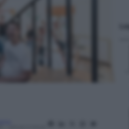
Le
perno
15
– Lettura: 2 minuti