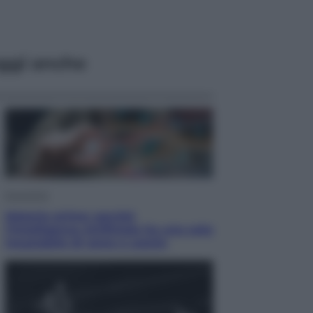
ggi anche
Economia
Materie prime: perché
l’Intelligenza Artificiale ha una sete
insaziabile di rame e uranio