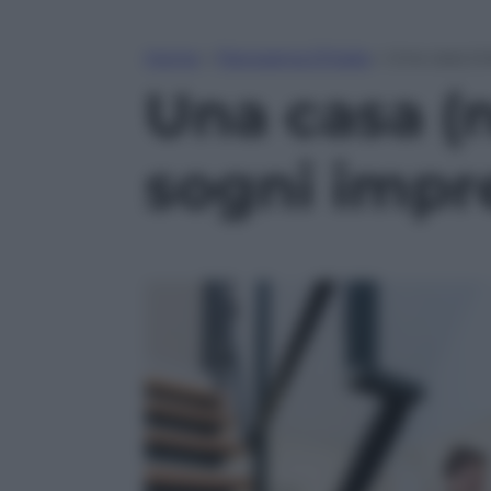
Home
»
Panorama D’Italia
»
Una casa (ne
Una casa (n
sogni impre