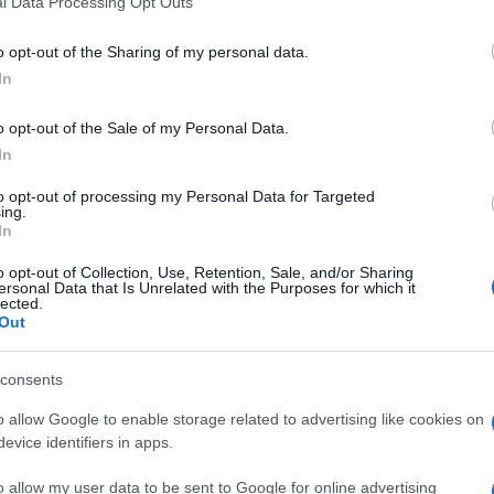
l Data Processing Opt Outs
including but not limited to your visit or usage behaviour. You may click 
 to Google and its third-party tags to use your data for below specifi
o opt-out of the Sharing of my personal data.
ogle consent section.
In
o opt-out of the Sale of my Personal Data.
no scrivanie. A
“Casa netural”
Mariella Stella
, 37
letti
, 35 anni architetto specializzato in spazi di
In
biente domestico e mentale dove chi coltiva un
olo”. Un trait d’union ecosostenibile, insomma, tra
to opt-out of processing my Personal Data for Targeted
ing.
egli incubatori di impresa.
In
orico vista Sassi, adesso la coppia ha trasferito Casa
o opt-out of Collection, Use, Retention, Sale, and/or Sharing
 “Quello era un luogo elitario, ora la sfida è andare
ersonal Data that Is Unrelated with the Purposes for which it
 quattro piani distribuiti su 250 metri quadri, con
lected.
o “coworking”, (con wifi, videoproiettore, scanner
Out
e lance e a team di startup in cerca di luoghi dove
tti.
consents
i sogni, dove, “per evitare la morte precoce di
sogno professionale viene prima scritto dal suo
o allow Google to enable storage related to advertising like cookies on
ato degli esperti, alla sperimentazione e così via.
evice identifiers in apps.
sperti, durano anche un anno e che hanno dato vita
di lingue giocoso, senza lavagne, “Netural family”
o allow my user data to be sent to Google for online advertising