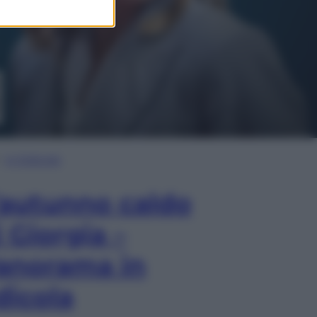
In Edicola
’autunno caldo
i Giorgia –
anorama in
dicola