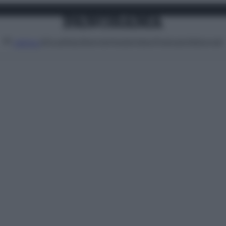
Attualità
Lifestyle
Moda
Video
Podcast
Abbonati
MENU