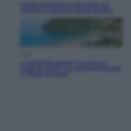
Perché Hiroshima: la città scelta per
mostrare al mondo la bomba atomica
Viaggi
La Thailandia segreta è sul mare: 8
luoghi tra delfini rosa, grotte di smeraldo
e villaggi sull’acqua