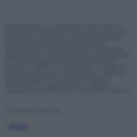
Èstata attirata in un appartamento del centro di
Bologna con il pretesto di consumare cocaina, ma
una volta in casa la donna, una 37enne di origine
somala, senza fissa dimora, sarebbe stata
sequestrata per un’ora e violentata a turno da tre
ragazzi, conosciuti poco prima. Un incubo dal quale
la vittima è fuggita buttandosi dalla finestra e
cadendo in strada, un volo di 5 metri nel quale si è
fratturata il bacino oltre a varie lesioni. I carabinieri,
dopo le indagini, hanno arrestato i presunti
responsabili: un ragazzo di 22 anni, italiano,
proprietario della casa, e due tunisini di 17 e 18 anni.
© Riproduzione Riservata
Stupro