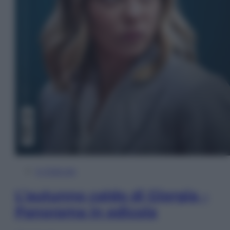
In Edicola
L’autunno caldo di Giorgia –
Panorama in edicola