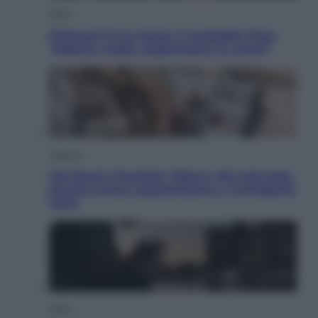
Sport
Pellacani fa la storia: 5 medaglie d’oro
“Adesso voglio raggiungere le cinesi”
Lifestyle
Dal blush Charlotte Tilbury alle tote bag:
perché ormai collezioniamo e rivendiamo
tutto
Esteri