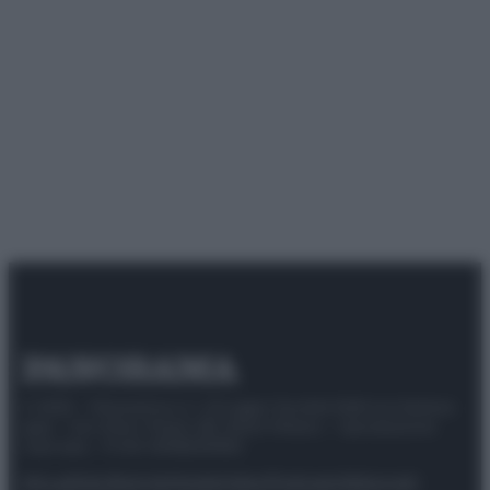
© 2025 – Panorama s.r.l. (Gruppo Società Editrice Italiana
spa) – Via Vittor Pisani 28, 20124 Milano – riproduzione
riservata – P.IVA 10518230965
Attualità
Lifestyle
Moda
Video
Podcast
Abbonati