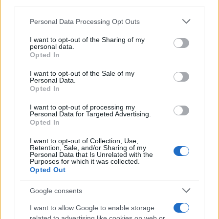
downstream participants.
Personal Data Processing Opt Outs
This information may also be disclosed by us to third parties
on the IAB’s List of Downstream Participants that may further
I want to opt-out of the Sharing of my
disclose it to other third parties.
personal data.
Opted In
Please note that this website/app uses one or more Google
services and may gather and store information including but
I want to opt-out of the Sale of my
Personal Data.
not limited to your visit or usage behaviour. You may click to
Opted In
grant or deny consent to Google and its third-party tags to
use your data for below specified purposes in below Google
I want to opt-out of processing my
consent section.
Personal Data for Targeted Advertising.
Opted In
I want to opt-out of Collection, Use,
Retention, Sale, and/or Sharing of my
Personal Data that Is Unrelated with the
Purposes for which it was collected.
Opted Out
Google consents
I want to allow Google to enable storage
related to advertising like cookies on web or