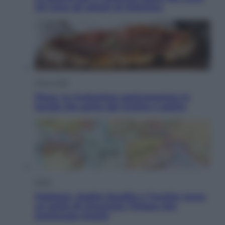
chi sono gli alleati di Infantino
Vino e Cibo
Pizza, la rivoluzione gastronomica in
tavola che parte dal mulino a pietra
Esteri
Pakistan, Arabia Saudita e Turchia verso
un patto di sicurezza: l’intesa che
preoccupa Israele