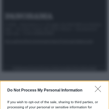
© 2025 – Panorama s.r.l. (Gruppo Società Editrice Italiana
spa) – Via Vittor Pisani 28, 20124 Milano – riproduzione
riservata – P.IVA 10518230965
Attualità
Lifestyle
Moda
Video
Podcast
Abbonati
Preferenze Privacy
Privacy Policy
Cookie Policy
Note legali
Do Not Process My Personal Information
If you wish to opt-out of the sale, sharing to third parties, or
processing of your personal or sensitive information for