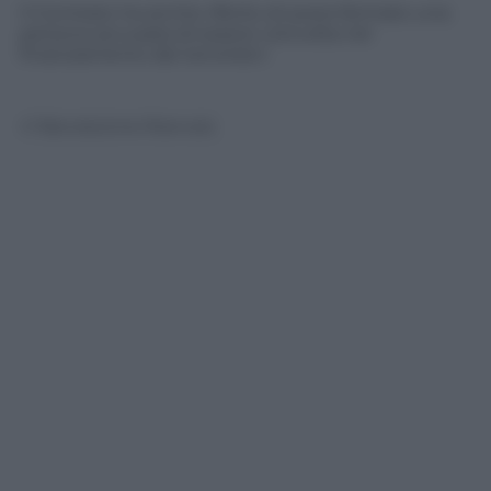
Il Comitato ha anche riferito di avere fermato una
persona accusata di essere coinvolta nel
finanziamento dei terroristi.I
© Riproduzione Riservata