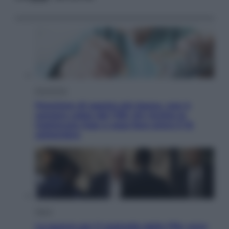
Economia
Pensione di agosto più bassa, non è
sempre colpa del 730: chi rischia la
trattenuta Inps e cosa fare entro il 15
settembre
Sport
La guerra per il controllo della Fifa, ecco