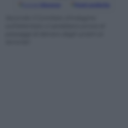
Google
Discover
Fonti preferite
Secondo il Comitato d’indagine
sull’attentato ci sarebbero prove di
passaggi di denaro dagli ucraini ai
terroristi