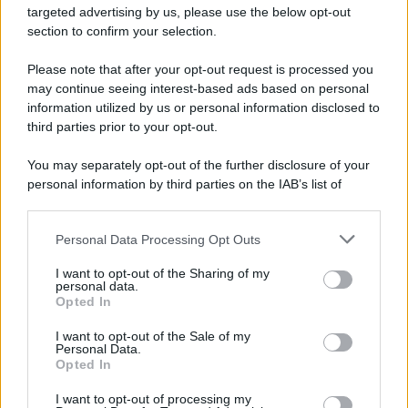
targeted advertising by us, please use the below opt-out
section to confirm your selection.
Please note that after your opt-out request is processed you
may continue seeing interest-based ads based on personal
information utilized by us or personal information disclosed to
third parties prior to your opt-out.
You may separately opt-out of the further disclosure of your
personal information by third parties on the IAB’s list of
downstream participants.
Personal Data Processing Opt Outs
This information may also be disclosed by us to third parties
on the IAB’s List of Downstream Participants that may further
I want to opt-out of the Sharing of my
disclose it to other third parties.
personal data.
Opted In
Please note that this website/app uses one or more Google
services and may gather and store information including but
I want to opt-out of the Sale of my
Personal Data.
not limited to your visit or usage behaviour. You may click to
Opted In
grant or deny consent to Google and its third-party tags to
use your data for below specified purposes in below Google
I want to opt-out of processing my
consent section.