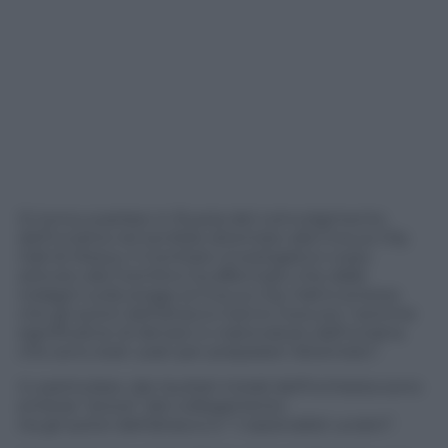
Si torna a parlare in Russia del coinvolgimento
dell’Ucraina nel terribile attentato alla Crocus City
Hall di Mosca. Il Comitato investigativo russo
istituito dal Cremlino ha affermato che dalle
indagini sulla strage al Crocus City Hall è emerso
che gli autori dell’attacco hanno ricevuto “somme
significative di denaro e criptovalute dall’Ucraina
che sono stati usati per preparare l’attentato”.
In particolare, dai risultati iniziali dell’inchiesta sono
emerse “prove” del collegamento
tra gli autori dell’attacco e “i nazionalisti ucraini”.