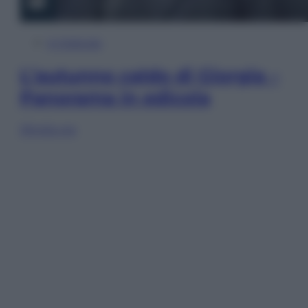
In Edicola
L’autunno caldo di Giorgia –
Panorama in edicola
Sfoglia ora