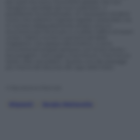
per quel che sono: movimenti globali, che non
vengono cancellati da muri o barriere». Il
presidente ha sottolineato: «È necessario rendersi
conto che soltanto ingressi regolari, sostenibili, ma
in numero adeguatamente ampio, sono lo
strumento per stroncare il, crudele, traffico di esseri
umani. Dietro numeri e percentuali delle
migrazioni, che spesso elenchiamo, vi sono
innumerevoli singole persone, con la loro storia, i
loro progetti, i loro sogni, il loro futuro. Il loro futuro
tante volte cancellato». Questo uno dei passaggi
più intensi del discorso del capo dello Stato.
© Riproduzione Riservata
Migranti
, 
Sergio Mattarella