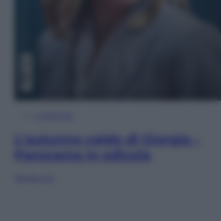
In Edicola
L’autunno caldo di Giorgia –
Panorama in edicola
Sfoglia ora