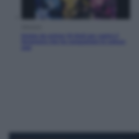
Televisione
Estate da anime: 10 titoli per capire il
fenomeno che ha conquistato la cultura
pop