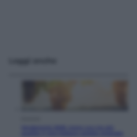
Leggi anche
Economia
Vendemmia 2026, meno uva ma più
qualità: il vino italiano cambia strategia