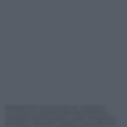
Nella giornata conclusiva del 44° meeting di
Comunione e Liberazione alla Fiera di Rimini, il
presidente della Repubblica, Sergio Mattarella ha
dichiarato: «I fenomeni migratori, vanno affrontati