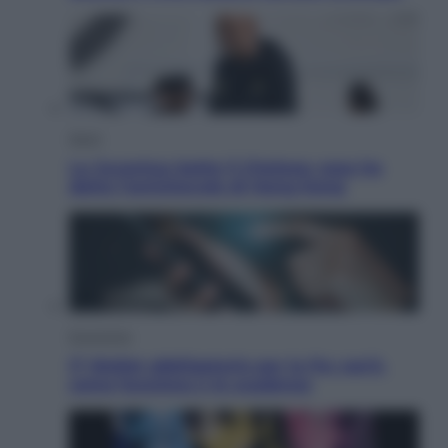
Sport
La Juventus batte il Chelsea: cosa ha
detto l’amichevole di Hong Kong
Economia
IT Wallet obbligatorio per la Pa: cos’è,
come funziona e le scadenze