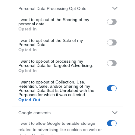
Personal Data Processing Opt Outs
This information may also be disclosed by us to third parties
on the IAB’s List of Downstream Participants that may further
I want to opt-out of the Sharing of my
disclose it to other third parties.
personal data.
Opted In
Please note that this website/app uses one or more Google
services and may gather and store information including but
I want to opt-out of the Sale of my
Personal Data.
not limited to your visit or usage behaviour. You may click to
Opted In
grant or deny consent to Google and its third-party tags to
use your data for below specified purposes in below Google
I want to opt-out of processing my
consent section.
Personal Data for Targeted Advertising.
Opted In
I want to opt-out of Collection, Use,
Retention, Sale, and/or Sharing of my
Personal Data that Is Unrelated with the
Purposes for which it was collected.
Opted Out
Google consents
I want to allow Google to enable storage
related to advertising like cookies on web or