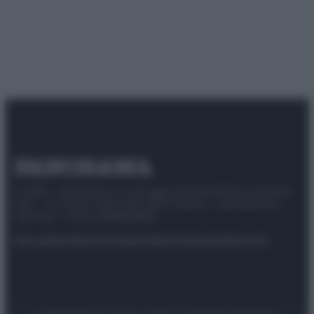
© 2025 – Panorama s.r.l. (Gruppo Società Editrice Italiana
spa) – Via Vittor Pisani 28, 20124 Milano – riproduzione
riservata – P.IVA 10518230965
Attualità
Lifestyle
Moda
Video
Podcast
Abbonati