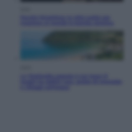
Esteri
Perché Hiroshima: la città scelta per
mostrare al mondo la bomba atomica
Viaggi
La Thailandia segreta è sul mare: 8
luoghi tra delfini rosa, grotte di smeraldo
e villaggi sull’acqua