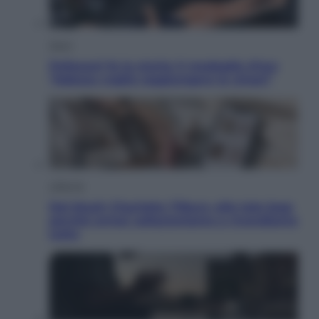
Sport
Pellacani fa la storia: 5 medaglie d’oro
“Adesso voglio raggiungere le cinesi”
Lifestyle
Dal blush Charlotte Tilbury alle tote bag:
perché ormai collezioniamo e rivendiamo
tutto