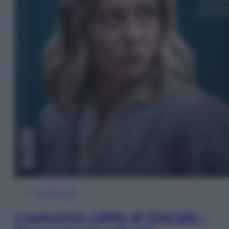
In Edicola
L’autunno caldo di Giorgia –