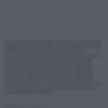
Daniela Santanché è stata iscritta nel registro degli
indagati nell’ambito dell’inchiesta della Procura di
Milano su Visibilia. Oggi i magistrati hanno
proceduto alla chiusura delle indagini iscrivendo il
ministro ed il compagno con l’accusa di truffa
legata ad un presunto utilizzo illecito dei fondi
previsti per la cig in epoca Covid. Nel dettaglio
l’ipotesi è truffa ai danni dell’Inps in relazione a
presunte irregolarità nella fruizione della cassa
integrazione durante il Covid per 13 dipendenti dal
2020 al 2022 per un totale di oltre 126 mila euro
versati dall’ente pubblico