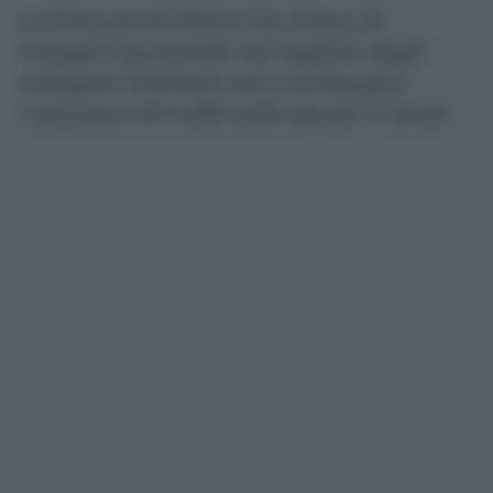
La Procura di Milano ha chiuso le
indagini iscrivendo nel registro degli
indagati il Ministro ed il compagno.
L’accusa è di truffa sulla cig per il Covid