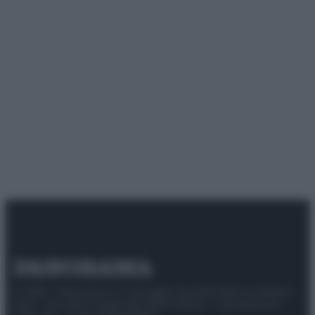
© 2025 – Panorama s.r.l. (Gruppo Società Editrice Italiana
spa) – Via Vittor Pisani 28, 20124 Milano – riproduzione