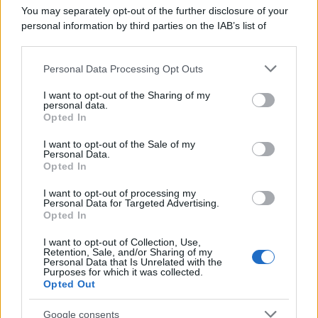
You may separately opt-out of the further disclosure of your
personal information by third parties on the IAB’s list of
downstream participants.
Personal Data Processing Opt Outs
This information may also be disclosed by us to third parties
on the IAB’s List of Downstream Participants that may further
I want to opt-out of the Sharing of my
disclose it to other third parties.
personal data.
Opted In
Please note that this website/app uses one or more Google
services and may gather and store information including but
I want to opt-out of the Sale of my
Personal Data.
not limited to your visit or usage behaviour. You may click to
Opted In
grant or deny consent to Google and its third-party tags to
use your data for below specified purposes in below Google
I want to opt-out of processing my
consent section.
Personal Data for Targeted Advertising.
Opted In
I want to opt-out of Collection, Use,
Retention, Sale, and/or Sharing of my
Personal Data that Is Unrelated with the
Purposes for which it was collected.
Opted Out
Google consents