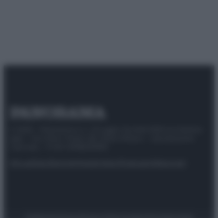
© 2025 – Panorama s.r.l. (Gruppo Società Editrice Italiana
spa) – Via Vittor Pisani 28, 20124 Milano – riproduzione
riservata – P.IVA 10518230965
Attualità
Lifestyle
Moda
Video
Podcast
Abbonati
Preferenze Privacy
Privacy Policy
Cookie Policy
Note legali