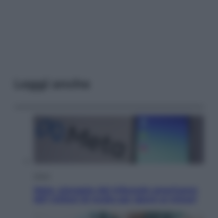
Leggi anche
Esteri
Meta, stangata dal tribunale americano:
567 milioni di multa per danni ai minori