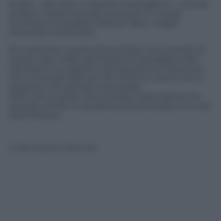
Analisi – allo stato un’ipotesi investigativa – utili per
andare a vedere se siano presenti e in quale
quantità, se possibile, follower ‘fake’, magari
acquistati a pacchetti.
Se si dovesse riuscire ad accertare uno scenario di
questo tipo, infatti, gli inquirenti potrebbero fare
valutazioni sui rapporti contrattuali tra l’influencer,
che si è presentata con 30 milioni di utenti che la
seguono, e le aziende controparti.
Oltre che sul peso che la stessa imprenditrice ha
quando vende un prodotto presentandosi con così
tanti follower.
© Riproduzione Riservata