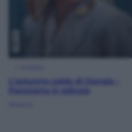
In Edicola
L’autunno caldo di Giorgia –
Panorama in edicola
Sfoglia ora