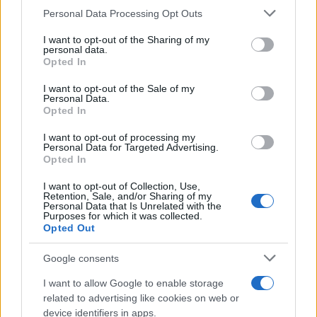
Personal Data Processing Opt Outs
This information may also be disclosed by us to third parties
on the IAB’s List of Downstream Participants that may further
I want to opt-out of the Sharing of my
disclose it to other third parties.
personal data.
Opted In
Please note that this website/app uses one or more Google
services and may gather and store information including but
I want to opt-out of the Sale of my
Personal Data.
not limited to your visit or usage behaviour. You may click to
Opted In
grant or deny consent to Google and its third-party tags to
use your data for below specified purposes in below Google
I want to opt-out of processing my
consent section.
Personal Data for Targeted Advertising.
Opted In
I want to opt-out of Collection, Use,
Retention, Sale, and/or Sharing of my
Personal Data that Is Unrelated with the
Purposes for which it was collected.
Opted Out
Google consents
I want to allow Google to enable storage
related to advertising like cookies on web or
device identifiers in apps.