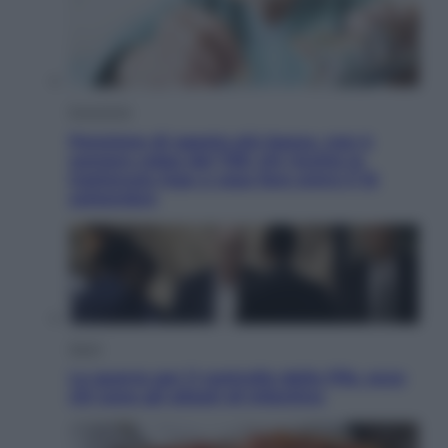
Economia
Pensione di agosto più bassa, non è
sempre colpa del 730: chi rischia la
trattenuta Inps e cosa fare entro il 15
settembre
Sport
La guerra per il controllo della Fifa, ecco
chi sono gli alleati di Infantino