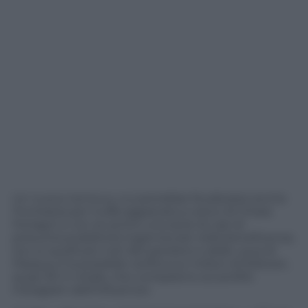
Un nuovo tema su cui potrebbe focalizzarsi anche
l’inchiesta per truffa aggravata a carico di Chiara
Ferragni e con al centro una serie di casi di
presunta pubblicità ingannevole nella beneficenza,
tra cui quelli più noti del pandoro e delle uova di
Pasqua, è la possibile verifica sui milioni di follower,
quasi 30 in totale, che compaiono sul profilo
Instagram dell’influencer.