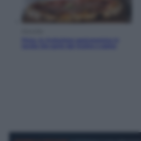
Vino e Cibo
Pizza, la rivoluzione gastronomica in
tavola che parte dal mulino a pietra