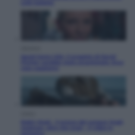
sulle bollette
Televisione
Squid Game USA, il progetto di David
Fincher sarebbe stato accantonato. Ecco
cosa sappiamo
Cinema
Robin Hood – Il prezzo del sangue: Hugh
Jackman, altro che eroe! – Il video in
esclusiva