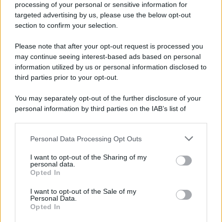
processing of your personal or sensitive information for
targeted advertising by us, please use the below opt-out
section to confirm your selection.
Please note that after your opt-out request is processed you
may continue seeing interest-based ads based on personal
information utilized by us or personal information disclosed to
third parties prior to your opt-out.
You may separately opt-out of the further disclosure of your
personal information by third parties on the IAB’s list of
downstream participants.
Personal Data Processing Opt Outs
This information may also be disclosed by us to third parties
on the IAB’s List of Downstream Participants that may further
I want to opt-out of the Sharing of my
disclose it to other third parties.
personal data.
Opted In
Please note that this website/app uses one or more Google
services and may gather and store information including but
I want to opt-out of the Sale of my
Personal Data.
not limited to your visit or usage behaviour. You may click to
Opted In
grant or deny consent to Google and its third-party tags to
use your data for below specified purposes in below Google