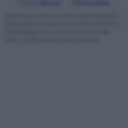
Google
Discover
Fonti preferite
Bocciato anche un altro emendamento
del partito di Salvini che voleva abolire il
ballottaggio per chi otteneva più del
40%. Le opposizioni sono insorte