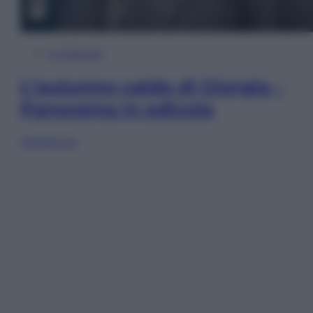
In Edicola
L’autunno caldo di Giorgia –
Panorama in edicola
Sfoglia ora