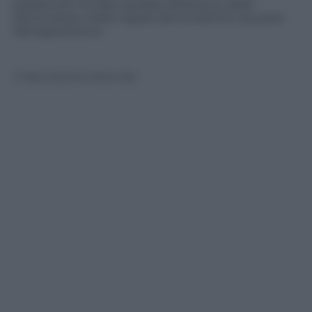
soprattutto ha fatto gridare all’attacco della
democrazia e delle regole democratiche da parte
dell’opposizione.
© Riproduzione Riservata