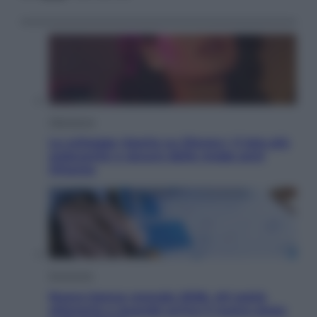
Televisione
Le schegge riporta su Disney+ il lato più
seducente e oscuro della moda anni
Ottanta
Economia
Nuovo bonus energia 2026, chi potrà
ottenerlo e quando arriva il nuovo aiuto