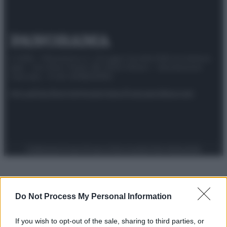
© 2025 – Panorama s.r.l. (Gruppo Società Editrice Italiana
spa) – Via Vittor Pisani 28, 20124 Milano – riproduzione
riservata – P.IVA 10518230965
Attualità
Lifestyle
Moda
Video
Podcast
Abbonati
Preferenze Privacy
Privacy Policy
Cookie Policy
Note legali
Do Not Process My Personal Information
If you wish to opt-out of the sale, sharing to third parties, or