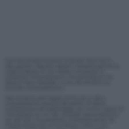
Giornata ad alta tensione al Senato dove era in
discussione il decreto elezioni. tensione perché la
Lega ha deciso di non ritirare e di portare in
votazione l’emendamento che prevedeva il via
libera al Terzo MAndato. Il voto dei senatori ha
bocciato l’emendamento.
Alta tensione però legata anche ad un altro
emendamento sempre del partito di Salvini
sull’abolizione del ballottaggio nei comuni sopra i 15
mila abitanti se uno dei candidati aveva ottenuto
più del 40%. Una proposta contestata anche da
Fratelli d’Italia che ne ha chiesto il ritiro e che