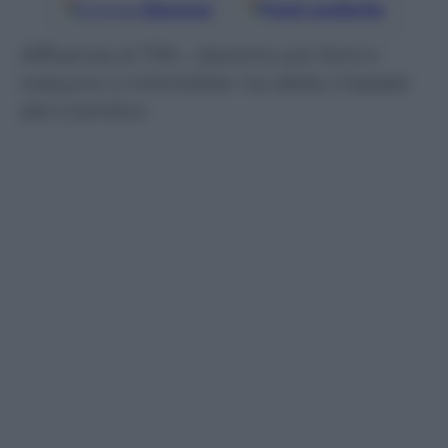
Google
Discover
Fonti preferite
Affluenza al 73%. «Saremo più forti e
nessuno ci intimidirà» ha detto il leader
del Cremlino