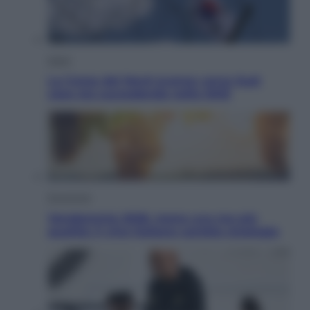
Esteri
La Corea del Nord avanza verso Sud:
cosa sta succedendo nella DMZ
Economia
Vendemmia 2026, meno uva ma più
qualità: il vino italiano cambia strategia