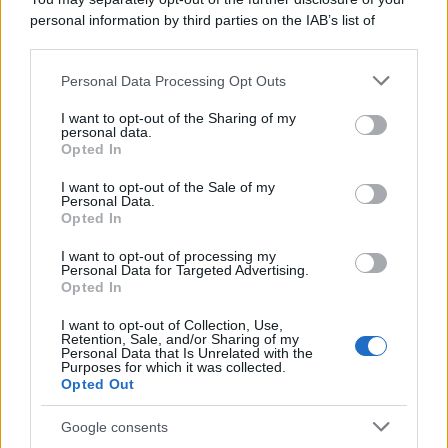
personal information by third parties on the IAB’s list of
downstream participants.
Personal Data Processing Opt Outs
This information may also be disclosed by us to third parties
on the IAB’s List of Downstream Participants that may further
I want to opt-out of the Sharing of my
disclose it to other third parties.
personal data.
Opted In
Please note that this website/app uses one or more Google
services and may gather and store information including but
I want to opt-out of the Sale of my
Personal Data.
not limited to your visit or usage behaviour. You may click to
Opted In
grant or deny consent to Google and its third-party tags to
use your data for below specified purposes in below Google
I want to opt-out of processing my
consent section.
Personal Data for Targeted Advertising.
Opted In
I want to opt-out of Collection, Use,
Retention, Sale, and/or Sharing of my
Personal Data that Is Unrelated with the
Purposes for which it was collected.
Opted Out
Google consents