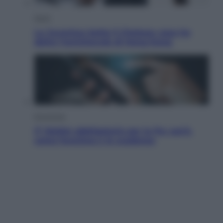
Sport
La Juventus batte il Chelsea: cosa ha
detto l’amichevole di Hong Kong
Economia
IT Wallet obbligatorio per la Pa: cos’è,
come funziona e le scadenze