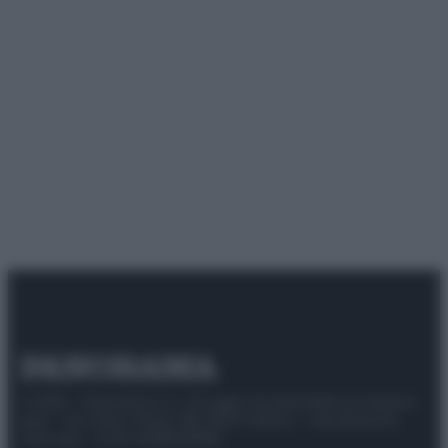
© 2025 – Panorama s.r.l. (Gruppo Società Editrice Italiana
spa) – Via Vittor Pisani 28, 20124 Milano – riproduzione
riservata – P.IVA 10518230965