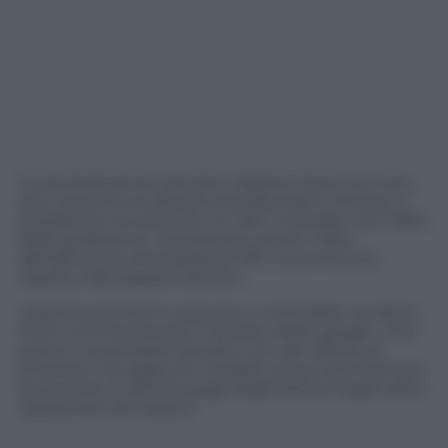
Come facilmente previsto Vladimir Putin ha vinto,
anzi, stravinto le elezioni presidenziali in Russia. Il
presidente ha ottenuto un altro mandato con l’85%
delle preferenze. Importante anche il dato
dell’affluenza, attestatasi al 73%, 5 punti pi più
rispetto alle passate elezioni.
«Saremo più forti e nessuno ci intimidirà» ha detto
Putin commentando il risultato dello spoglio. «Ero
pronto a scambiare Navalny con altri detenuti
all’estero» ha aggiunto il leader senza commentare
le proteste in diversi seggi degli elettori legati all’ex
oppositore del regime