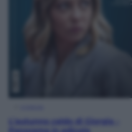
In Edicola
L’autunno caldo di Giorgia –
Panorama in edicola