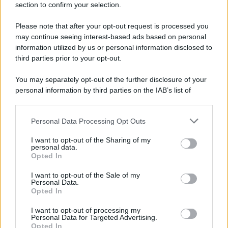
section to confirm your selection.
Please note that after your opt-out request is processed you
may continue seeing interest-based ads based on personal
information utilized by us or personal information disclosed to
third parties prior to your opt-out.
You may separately opt-out of the further disclosure of your
personal information by third parties on the IAB’s list of
downstream participants.
Personal Data Processing Opt Outs
This information may also be disclosed by us to third parties
on the IAB’s List of Downstream Participants that may further
I want to opt-out of the Sharing of my
disclose it to other third parties.
personal data.
Opted In
Please note that this website/app uses one or more Google
services and may gather and store information including but
I want to opt-out of the Sale of my
Personal Data.
not limited to your visit or usage behaviour. You may click to
Opted In
grant or deny consent to Google and its third-party tags to
use your data for below specified purposes in below Google
I want to opt-out of processing my
consent section.
Personal Data for Targeted Advertising.
Opted In