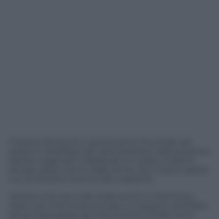
Il Dottor Domenico Lacerenza ha rinunciato ad
essere il candidato del centrosinistra nelle prossime
elezioni regionali in Basilicata. Un passo indietro
arrivato dopo che fin dalle prime ore si erano sparse
voci di divisioni interne alla coalizione.
Tensioni che sono alle stelle anche in Piemonte
dopo che il Pd ha annunciato un proprio candidato
senza il benestare del Movimento 5 Stelle che a