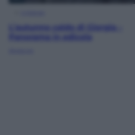
In Edicola
L’autunno caldo di Giorgia –
Panorama in edicola
Sfoglia ora