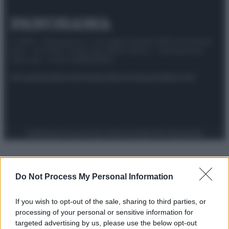
© 2025 – Panorama s.r.l. (Gruppo Società Editrice Italiana
spa) – Via Vittor Pisani 28, 20124 Milano – riproduzione
riservata – P.IVA 10518230965
Attualità
Lifestyle
Moda
Video
Podcast
Abbonati
Preferenze Privacy
Privacy Policy
Cookie Policy
Note legali
Do Not Process My Personal Information
If you wish to opt-out of the sale, sharing to third parties, or
processing of your personal or sensitive information for
targeted advertising by us, please use the below opt-out