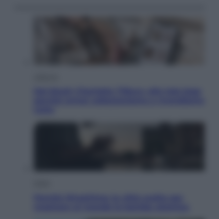
Lifestyle
Dal blush Charlotte Tilbury alle tote bag:
perché ormai collezioniamo e rivendiamo
tutto
Esteri
Perché Hiroshima: la città scelta per
mostrare al mondo la bomba atomica