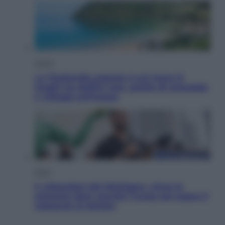
Viaggi
La Thailandia segreta è sul mare: 8
luoghi tra delfini rosa, grotte di smeraldo
e villaggi sull’acqua
Esteri
Il «Mamdani del Michigan» vince le
primarie dem: perché Trump ora sogna il
colpaccio al Senato