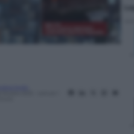
Le
ndrea Soglio
8 Ottobre 2023
– Lettura: 1
inuto