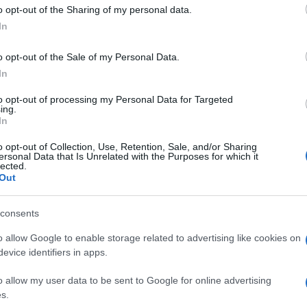
 to Google and its third-party tags to use your data for below specifi
o opt-out of the Sharing of my personal data.
io di Joe Biden in Israele e nel Medio Oriente. Il
ogle consent section.
le battista a Gaza causando centinaia di vittime ha
In
portando sia Abu Mazen che il Re di Giordania ad
dente Usa.
o opt-out of the Sale of my Personal Data.
In
 Gaza» ha detto Biden che oggi vedrà Netanyahu.
ciproche tra Hamas ed Israele sulla strage di ieri.
to opt-out of processing my Personal Data for Targeted
ing.
lefoniche tra Hamas e gli uomini della Jihad
In
l’incidente interno, cioè del missile lanciato da un
vrebbe preso una traiettoria sbagliata
o opt-out of Collection, Use, Retention, Sale, and/or Sharing
ersonal Data that Is Unrelated with the Purposes for which it
lected.
Out
consents
o allow Google to enable storage related to advertising like cookies on
evice identifiers in apps.
o allow my user data to be sent to Google for online advertising
s.