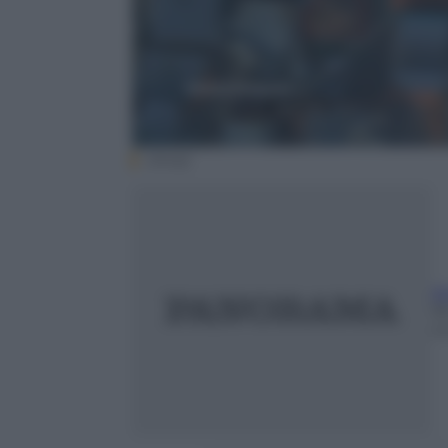
(Ansa)
A
1
m