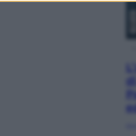
L
d
P
e
Sfog