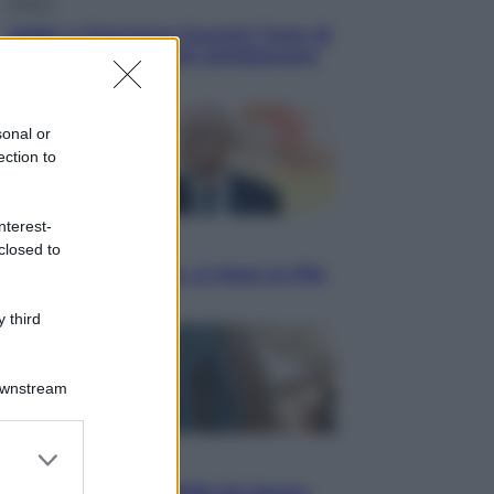
Musica
Addio a Francesco Guccini: l’arte di
scrivere canzoni che sembravano
romanzi
sonal or
ection to
nterest-
Sport
closed to
Infantino in trincea, si tiene la Fifa
e sfida il mondo
 third
Downstream
er and store
Economia
to grant or
Pensione agosto 2026 più bassa: