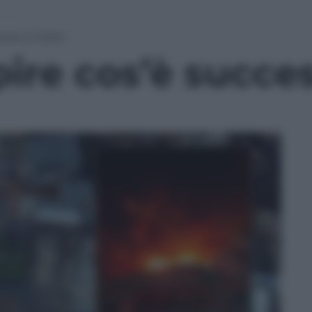
esso a Gaza»
pire cos’è succe