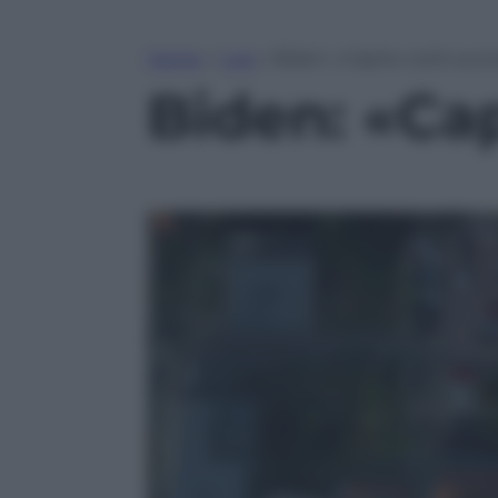
Home
»
Live
»
Biden: «Capire cos’è succ
Biden: «Ca