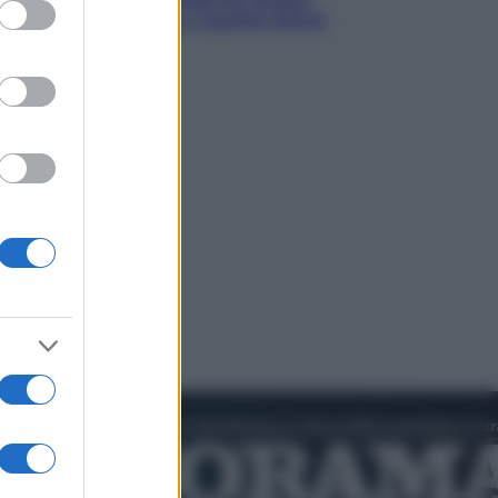
ed purposes
chi rischia il taglio e quanto dovrà
restituire