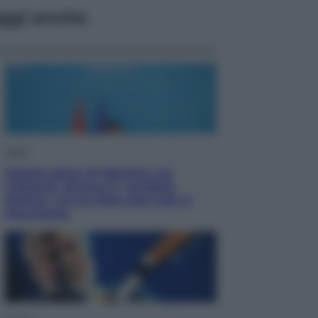
ggi anche
Esteri
Doppio gioco di Sánchez sui
migranti: attacca il «modello
Meloni» ma ha fatto due hub in
Mauritania