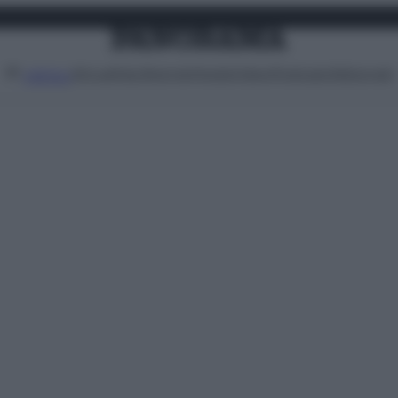
Attualità
Lifestyle
Moda
Video
Podcast
Abbonati
MENU