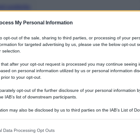
nti preferite
Israele e ha commentato la vicenda del
ocess My Personal Information
lestinese
to opt-out of the sale, sharing to third parties, or processing of your per
formation for targeted advertising by us, please use the below opt-out s
 selection.
 that after your opt-out request is processed you may continue seeing i
ased on personal information utilized by us or personal information dis
 prior to your opt-out.
rately opt-out of the further disclosure of your personal information by
he IAB’s list of downstream participants.
tion may also be disclosed by us to third parties on the IAB’s List of 
 that may further disclose it to other third parties.
 that this website/app uses one or more Google services and may gath
l Data Processing Opt Outs
including but not limited to your visit or usage behaviour. You may click 