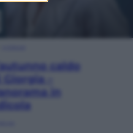
In Edicola
’autunno caldo
i Giorgia –
anorama in
dicola
lia ora