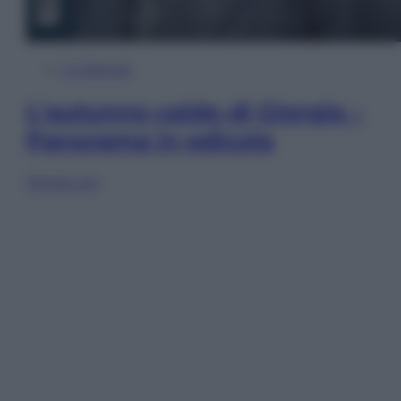
In Edicola
L’autunno caldo di Giorgia –
Panorama in edicola
Sfoglia ora