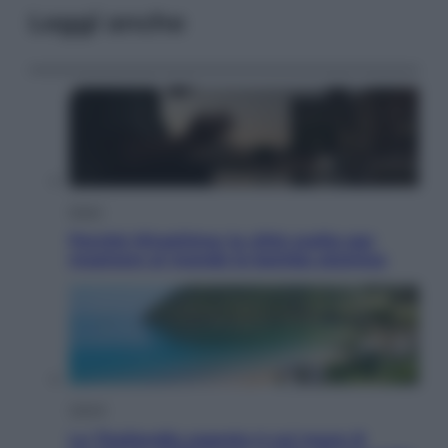
Leggi anche
Esteri
Perché Hiroshima: la città scelta per
mostrare al mondo la bomba atomica
Viaggi
La Thailandia segreta è sul mare: 8