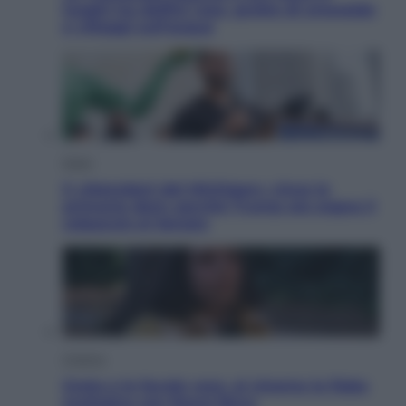
luoghi tra delfini rosa, grotte di smeraldo
e villaggi sull’acqua
Esteri
Il «Mamdani del Michigan» vince le
primarie dem: perché Trump ora sogna il
colpaccio al Senato
Cinema
Greta e le favole vere, al cinema la fiaba
ecologica con Raoul Bova