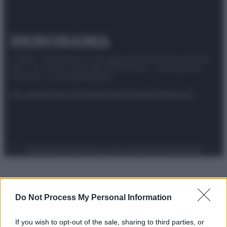
© 2025 – Panorama s.r.l. (Gruppo Società Editrice Italiana
spa) – Via Vittor Pisani 28, 20124 Milano – riproduzione
riservata – P.IVA 10518230965
Attualità
Lifestyle
Moda
Video
Podcast
Abbonati
Preferenze Privacy
Privacy Policy
Cookie Policy
Note legali
Do Not Process My Personal Information
If you wish to opt-out of the sale, sharing to third parties, or