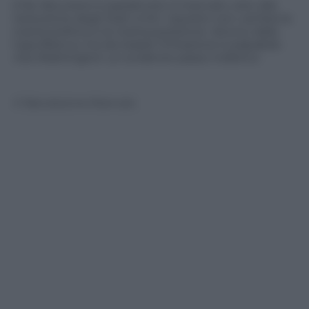
A far discutere è soprattutto il mancato veto alla
risoluzione degli Stati Uniti: «Questo non cambia la
nostra politica e la nostra posizione» dicono dalla
Casa Bianca, ma da Israele l’ìrritazione è palpabile:
«Da Washington un evidente passo indietro»
© Riproduzione Riservata