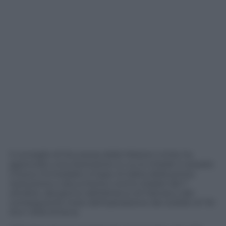
Il consiglio di Sicurezza delle NAzioni Unite ha
approvato una risoluzione in cui si chiede il cessate
il fuoco immediato a Gaza. Si tratta della prima
risoluzione e documento contro Israele dal 7
ottobre, dal giorno dell’attacco di Hamas e del
conseguente inizio dell’operazione dei soldati di Tel
Aviv nella Striscia.