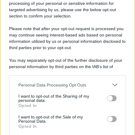
processing of your personal or sensitive information for
targeted advertising by us, please use the below opt-out
section to confirm your selection.
Please note that after your opt-out request is processed you
may continue seeing interest-based ads based on personal
information utilized by us or personal information disclosed to
third parties prior to your opt-out.
You may separately opt-out of the further disclosure of your
personal information by third parties on the IAB’s list of
downstream participants.
Personal Data Processing Opt Outs
This information may also be disclosed by us to third parties
on the IAB’s List of Downstream Participants that may further
I want to opt-out of the Sharing of my
disclose it to other third parties.
personal data.
Opted In
Please note that this website/app uses one or more Google
services and may gather and store information including but
I want to opt-out of the Sale of my
Personal Data.
not limited to your visit or usage behaviour. You may click to
Opted In
grant or deny consent to Google and its third-party tags to
use your data for below specified purposes in below Google