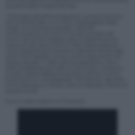
controllo assoluto sugli abitanti, fino alla liberazione
da parte delle truppe francesi.
“Il 29 luglio del 2012 ad Aguelok, una piccola città
nel nord del Mali, un crimine inspiegabile ebbe
luogo. Un crimine sul quale i mezzi di
comunicazione di tutto il mondo chiusero gli
occhi”, racconta il regista, nato in Mauritinia ma
cresciuto per alcuni anni in Mali, Paese paterno.
“Una coppia di due trentenni, genitori di due figli,
sono morti lapidati. La loro unica colpa era di non
essere sposati. Il video del loro assassinio, che è
stato pubblicato sul web, è mostruoso. La donna
muore colpita dalla prima pietra, mentre l’uomo
butta fuori un urlo disperato. Poi silenzio. Aguelok
non è Damasco o Tehran. Non è trapelato niente di
questa storia”.
Ecco il trailer italiano di
Timbuktu
: