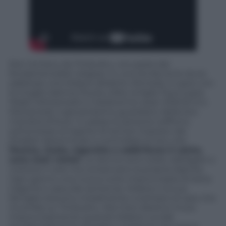
Non lontano da Timbuktu, occupata dai
fondamentalisti religiosi, in una tenda tra le dune
sabbiose vive Kidane (Ibrahim Ahmed), in pace con
la moglie Satima (Toulou Kiki), la figlia Toya (Layla
Walet Mohamed) e il dodicenne Issan (Mehdi A.G.
Mohamed), il giovanissimo guardiano della loro
mandria di buoi. In paese le persone soffrono
sottomesse al regime di terrore imposto dai
jihadisti determinati a controllare le loro vite.
Musica, risate, sigarette e addirittura il calcio,
sono stati vietati
. Le donne sono state obbligate a
mettere il velo ma conservano la propria dignità.
Ogni giorno una nuova corte improvvisata emette
tragiche e assurde sentenze. Kidane e la sua
famiglia riescono inizialmente a sottrarsi al caos che
incombe su Timbuktu. Ma il loro destino muta
improvvisamente quando Kidane uccide