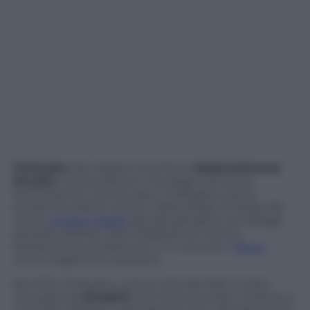
Timbuktu
del regista mauritano
Abderrahmane
Sissako
ci porta dentro una pagina di storia
recentissima, così attuale e collegata a tante
terribili cronache recenti, dalla strage di Parigi alla
rivista
Charlie Hebdo
alle decapitazioni di ostaggi
da parte dell’Isis. Dal 12 febbraio al cinema,
distribuito da Academy2, è in corsa per l’
Oscar
come miglior film straniero.
Nel 2012 Timbuktu, antica città del Mali, è stata
occupata da
jihadisti
che hanno portato violenza e