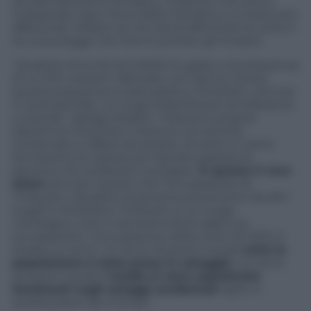
accidentalmente Amadou, il pastore che aveva
massacrato Gps, il bue della mandria a cui erano più
affezionati. Kidane sa che dovrà affrontare la corte e
la nuova legge che hanno portato gli invasori.
“Qualche anno fa (nel 2006) ho girato una sequenza
di un film western
Bamako
, con Denny Glover,
questa sequenza è stata girata a Timbuktu che era,
in quel periodo, un luogo straordinario di tolleranza
e scambi”, spiega Sissako. “Giravamo proprio
davanti la moschea e nessuno si è sentito
minacciato o offeso da questo, di tanto in tanto
fermavamo le riprese per lasciare passare le
persone che andavano a pregare.
È questo il vero
Islam
ed è per questo che l’occupazione di
Timbuktu, da parte di persone provenienti da altri
luoghi è simbolica. Timbuktu è un luogo
mitologico, tutti ci sentiamo feriti dalla sua
occupazione. L’occupazione della città, nel 2012, è
durata un anno. Un anno durante il quale
tutta la
popolazione è stata presa in ostaggio
. Un anno
durante il quale
i media si sono soprattutto
focalizzati sugli ostaggi occidentali
rapiti in
questa parte del mondo”.