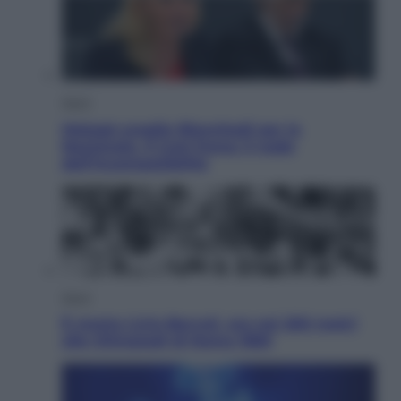
Sport
Malagò sceglie Bianchedi per la
Nazionale. Il Coni frena: il nodo
dell’incompatibilità
Sport
È morto Livio Berruti, oro nei 200 metri
alle Olimpiadi di Roma 1960