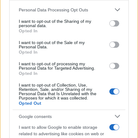
Personal Data Processing Opt Outs
This information may also be disclosed by us to third parties
on the IAB’s List of Downstream Participants that may further
I want to opt-out of the Sharing of my
disclose it to other third parties.
personal data.
Opted In
Please note that this website/app uses one or more Google
services and may gather and store information including but
I want to opt-out of the Sale of my
Personal Data.
not limited to your visit or usage behaviour. You may click to
Opted In
grant or deny consent to Google and its third-party tags to
use your data for below specified purposes in below Google
I want to opt-out of processing my
consent section.
Personal Data for Targeted Advertising.
Opted In
I want to opt-out of Collection, Use,
Retention, Sale, and/or Sharing of my
Personal Data that Is Unrelated with the
Purposes for which it was collected.
Opted Out
Google consents
I want to allow Google to enable storage
related to advertising like cookies on web or