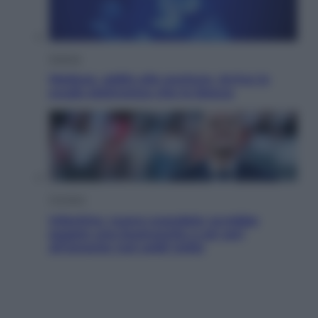
Scienza
Meduse, addio alle punture. Arriva lo
scudo elettronico che le blocca
Cronaca
Infantino, nuovo scandalo: avrebbe
pagato una buonuscita a sei zeri
all’amante (coi soldi Uefa)