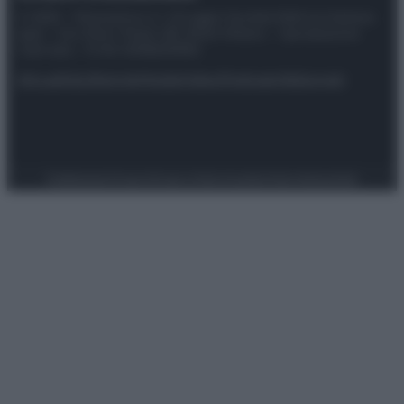
© 2025 – Panorama s.r.l. (Gruppo Società Editrice Italiana
spa) – Via Vittor Pisani 28, 20124 Milano – riproduzione
riservata – P.IVA 10518230965
Attualità
Lifestyle
Moda
Video
Podcast
Abbonati
Preferenze Privacy
Privacy Policy
Cookie Policy
Note legali