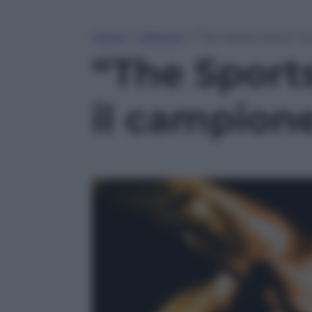
Home
»
Lifestyle
»
“The Sports Gene”: la
“The Sports
il campion