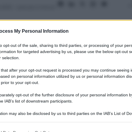
 2013
– Lettura: 2 minuti
ocess My Personal Information
to opt-out of the sale, sharing to third parties, or processing of your per
formation for targeted advertising by us, please use the below opt-out s
nti preferite
 selection.
investigativo, David Epstein raccoglie i
 that after your opt-out request is processed you may continue seeing i
ti dalla natura. A partire da un
ased on personal information utilized by us or personal information dis
 prior to your opt-out.
rately opt-out of the further disclosure of your personal information by
he IAB’s list of downstream participants.
tion may also be disclosed by us to third parties on the IAB’s List of 
 that may further disclose it to other third parties.
 that this website/app uses one or more Google services and may gath