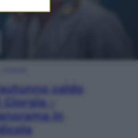
In Edicola
’autunno caldo
i Giorgia –
anorama in
dicola