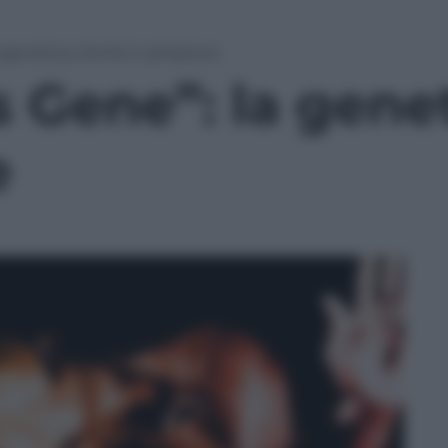
 genetica che fa il campione
 Gene”: la genet
e