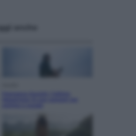
ggi anche
Attualità
Francesco Guccini, l’ultimo
Maestrone: le sue canzoni ora
entrino a scuola