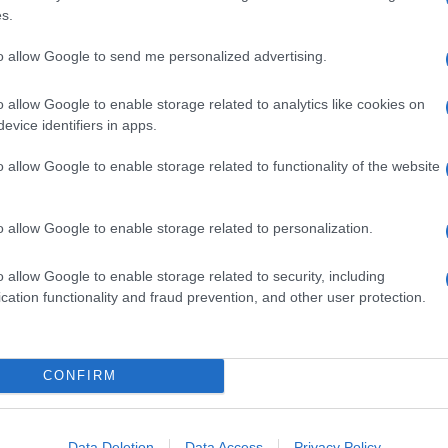
ivo che intreccia sport e scienza e che in passato
s.
er
Sports Illustrated
, tra cui la rivelazione della
baseball
Alex Rodriguez
.
to allow Google to send me personalized advertising.
parte di Epstein alle frodi sportive, ma solo una
enetici che caratterizzano i campioni. Fattori a volte
o allow Google to enable storage related to analytics like cookies on
sai più lungo della norma che – amplificando la sua
evice identifiers in apps.
amense
Donald Thomas
a vincere il titolo Mondiale
namento in quella disciplina; altre volte invece
o allow Google to enable storage related to functionality of the website
yota
dei
Kalenjin
, i cui lunghi arti inferiori sono
di polpacci e caviglie rispetto a tutti gli altri
ergia consumata in meno
per chilometro.
o allow Google to enable storage related to personalization.
rche scientifiche sull’influenza della genetica sulle
contate da David Epstein anche nel
sito ufficiale
o allow Google to enable storage related to security, including
cation functionality and fraud prevention, and other user protection.
CONFIRM
Data Deletion
Data Access
Privacy Policy