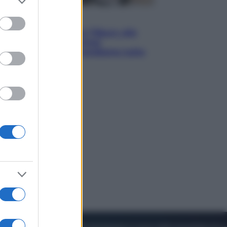
to grant or
ed purposes
Lifestyle
Dal blush Charlotte Tilbury alle
tote bag: perché ormai
collezioniamo e rivendiamo tutto