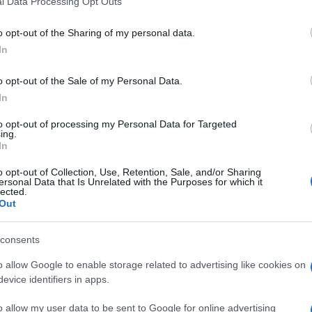
l Data Processing Opt Outs
including but not limited to your visit or usage behaviour. You may click 
 to Google and its third-party tags to use your data for below specifi
o opt-out of the Sharing of my personal data.
ogle consent section.
In
o opt-out of the Sale of my Personal Data.
In
to opt-out of processing my Personal Data for Targeted
ing.
ntyranta
rimane impresso nella mente del lettore
In
per la vivace descrizione di un corpulento
 riva a un lago finlandese. Tra tutti i protagonisti
o opt-out of Collection, Use, Retention, Sale, and/or Sharing
ersonal Data that Is Unrelated with the Purposes for which it
lle differenze fisiche che fanno la differenza nello
lected.
ù sorprendente: una
rara mutazione genetica
che
Out
di globuli rossi in più
rispetto alla norma, con un
o portato ai muscoli sotto sforzo. Ecco allora
 naturale, le 7 medaglie (3 ori, 2 argenti e
consents
nta nello sci di fondo tra il 1960 e il 1968 in tre
nali.
o allow Google to enable storage related to advertising like cookies on
evice identifiers in apps.
e dal
The New Yorker
(
vedi qui
), “The Sports
à vincenti del suo autore
David Epstein
,
o allow my user data to be sent to Google for online advertising