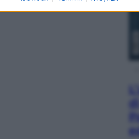
L
d
P
e