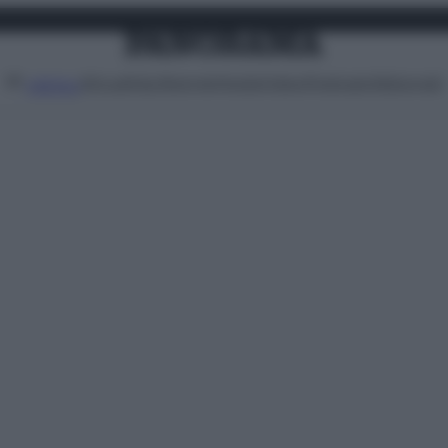
Attualità
Lifestyle
Moda
Video
Podcast
Abbonati
MENU