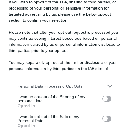
If you wish to opt-out of the sale, sharing to third parties, or
processing of your personal or sensitive information for
targeted advertising by us, please use the below opt-out
section to confirm your selection.
Please note that after your opt-out request is processed you
may continue seeing interest-based ads based on personal
information utilized by us or personal information disclosed to
third parties prior to your opt-out.
You may separately opt-out of the further disclosure of your
personal information by third parties on the IAB’s list of
downstream participants.
Personal Data Processing Opt Outs
This information may also be disclosed by us to third parties
on the IAB’s List of Downstream Participants that may further
I want to opt-out of the Sharing of my
disclose it to other third parties.
personal data.
Opted In
Please note that this website/app uses one or more Google
services and may gather and store information including but
I want to opt-out of the Sale of my
Personal Data.
not limited to your visit or usage behaviour. You may click to
Opted In
grant or deny consent to Google and its third-party tags to