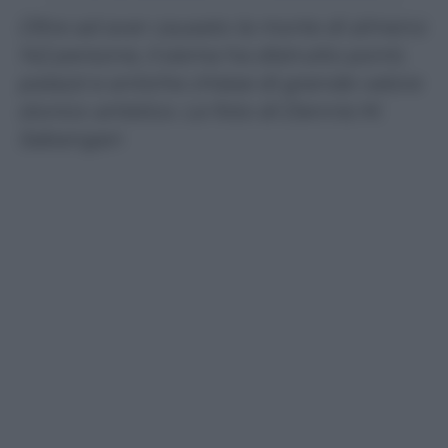
Oltre ad aver causato la morte di almeno
142 persone, il sisma ha distrutto ponti,
palazzi e antiche chiese di grande valore
storico-artistico. Le foto di Dennis M.
Sabangan