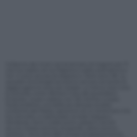
Il bilancio dei morti nel terremoto di magnitudo 7.1
che ha colpito ieri le Filippine è salito stamattina a
142. Ci sono ancora 22 dispersi e i feriti sono 181. Le
squadre di emergenza stanno ancora cercando di
raggiungere le zone più isolate. Lo hanno reso noto
le autorità, come riferisce il sito del quotidiano
Enquirer. La più colpita, con 132 vittime, è stata
l’isola di Bohol, una delle più famose località
turistiche del Paese, epicentro di un terremoto che
ha coinvolto, in particolare, le isole Visayas e
Mindanao. Sono crollati ponti, palazzi e anche
alcune chiese antiche di grande valore storico-
artistico. Tra le oltre 800 scosse di assestamento,