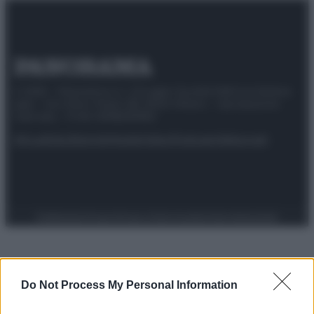
© 2025 – Panorama s.r.l. (Gruppo Società Editrice Italiana
spa) – Via Vittor Pisani 28, 20124 Milano – riproduzione
riservata – P.IVA 10518230965
Attualità
Lifestyle
Moda
Video
Podcast
Abbonati
Preferenze Privacy
Privacy Policy
Cookie Policy
Note legali
Do Not Process My Personal Information