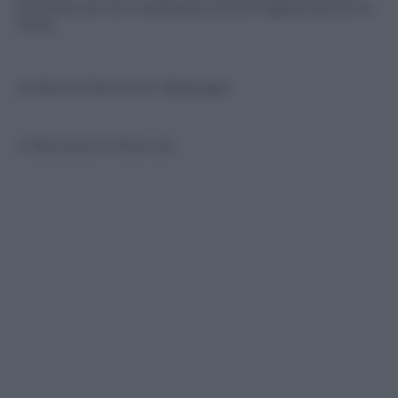
stamane se ne è verificata una di magnitudo 5.2 in
mare.
Le foto di Dennis M. Sabangan.
© Riproduzione Riservata