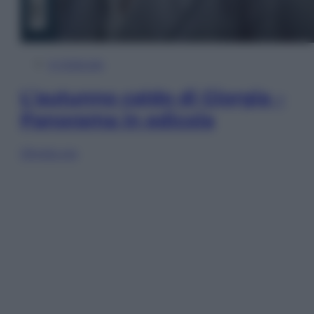
In Edicola
L’autunno caldo di Giorgia –
Panorama in edicola
Sfoglia ora