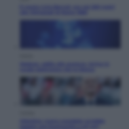
È morto Livio Berruti, oro nei 200 metri
alle Olimpiadi di Roma 1960
Scienza
Meduse, addio alle punture. Arriva lo
scudo elettronico che le blocca
Cronaca
Infantino, nuovo scandalo: avrebbe
pagato una buonuscita a sei zeri