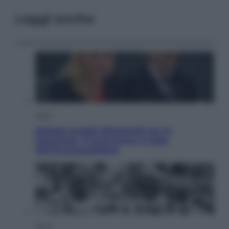
Leggi anche
Sport
Malagò sceglie Bianchedi per la
Nazionale. Il Coni frena: il nodo
dell’incompatibilità
Sport