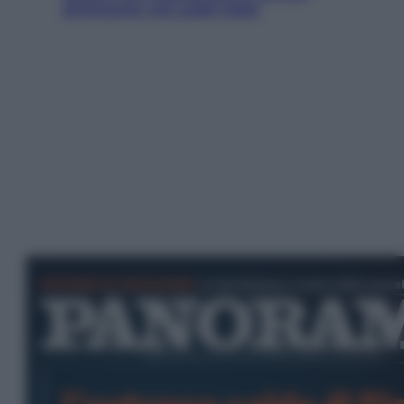
all’amante (coi soldi Uefa)