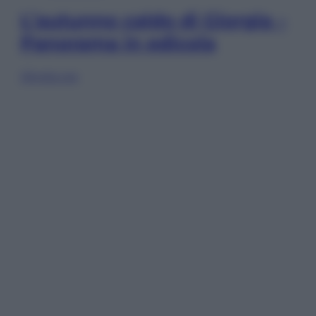
L’autunno caldo di Giorgia –
Panorama in edicola
Sfoglia ora