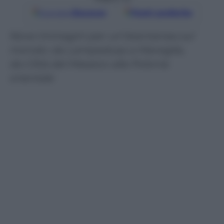
Google
Discover
Fonti preferite
Nove immagini per un’istantanea sul
mondo: da Lampedusa a Marsiglia,
da Città del Messico alla Polonia
orientale