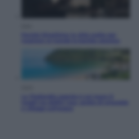
Esteri
Perché Hiroshima: la città scelta per
mostrare al mondo la bomba atomica
Viaggi
La Thailandia segreta è sul mare: 8
luoghi tra delfini rosa, grotte di smeraldo
e villaggi sull’acqua