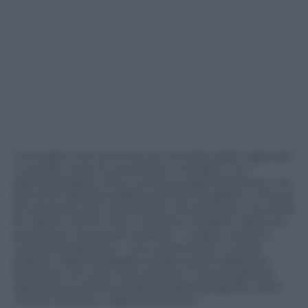
“Immagini che scorrono sul monitor delle “agenzie”:
il mondo come lo avvertiamo, mediato, non
dall’impossibile ritmo continuo delle televisioni, ma
dal ritmo discreto degli scatti dei fotografi; un flusso
di momenti che inquadrano una giornata. Una serie
di “istanti infiniti” che ci aiutano a vedere. Nessuna
ambizione di primato estetico – troppo veloce e
caotica la selezione – ma, certamente, il valore
estetico delle fotografie scelte è parte della loro
funzione: non solo “documento”, ma soprattutto
espressione delle possibilità della fotografia come
media narrativo e rappresentativo.”