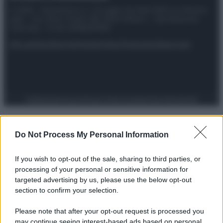
© 2025 – Panorama s.r.l. (Gruppo Società Editrice Italiana
spa) – Via Vittor Pisani 28, 20124 Milano – riproduzione
riservata – P.IVA 10518230965
Attualità
Lifestyle
Moda
Video
Podcast
Abbonati
Preferenze Privacy
Privacy Policy
Cookie Policy
Note legali
Do Not Process My Personal Information
If you wish to opt-out of the sale, sharing to third parties, or
processing of your personal or sensitive information for
targeted advertising by us, please use the below opt-out
section to confirm your selection.
Please note that after your opt-out request is processed you
may continue seeing interest-based ads based on personal