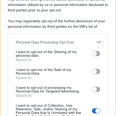
information utilized by us or personal information disclosed to
third parties prior to your opt-out.
You may separately opt-out of the further disclosure of your
personal information by third parties on the IAB’s list of
downstream participants.
Personal Data Processing Opt Outs
This information may also be disclosed by us to third parties
on the IAB’s List of Downstream Participants that may further
I want to opt-out of the Sharing of my
disclose it to other third parties.
personal data.
Opted In
Please note that this website/app uses one or more Google
services and may gather and store information including but
I want to opt-out of the Sale of my
Personal Data.
not limited to your visit or usage behaviour. You may click to
Opted In
grant or deny consent to Google and its third-party tags to
use your data for below specified purposes in below Google
I want to opt-out of processing my
consent section.
Personal Data for Targeted Advertising.
Opted In
I want to opt-out of Collection, Use,
Retention, Sale, and/or Sharing of my
Personal Data that Is Unrelated with the