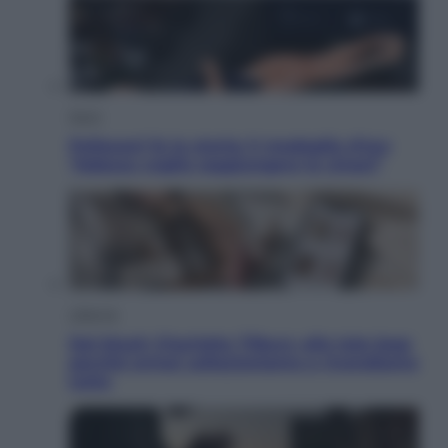
Sport
Pellacani fa la storia: 5 medaglie d’oro
“Adesso voglio raggiungere le cinesi”
Lifestyle
Dal blush Charlotte Tilbury alle tote bag:
perché ormai collezioniamo e rivendiamo
tutto