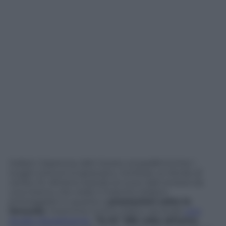
Italiani
Casanova
,
latin lovers
,
sciupafemmine
: i
luoghi comuni si sprecano, ma forse un fondo di
verità c’è. Almeno stando ai nuovi dati emersi da
una ricerca, che vede il maschio italiano
primeggiare in quanto a
prestazioni sotto le
lenzuola
. Insomma, l’uomo italico, secondo
uno
studio
Doxapharma
,
“lo fa” 108 volte all’anno
,