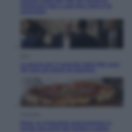
sempre colpa del 730: chi rischia la
trattenuta Inps e cosa fare entro il 15
settembre
Sport
La guerra per il controllo della Fifa, ecco
chi sono gli alleati di Infantino
Vino e Cibo
Pizza, la rivoluzione gastronomica in
tavola che parte dal mulino a pietra