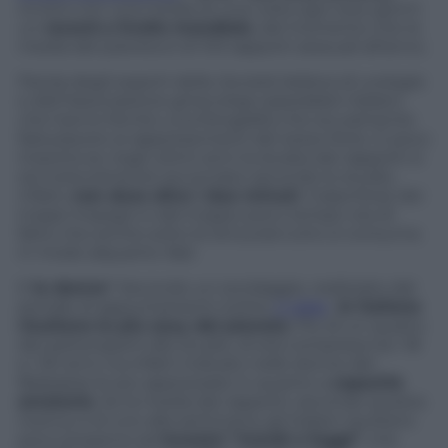
ovvero con una media di una volta ogni due giorni:
un
record a livello mondiale
, dal momento che la
media del pianeta è di 103 rapporti sessuali all’anno.
Parola degli esperti della
Società italiana di urologia
e dell’
Associazione ginecologi ospedalieri italiani
,
che hanno fornito una fotografia che sicuramente
farà piacere ai rappresentanti del sesso forte. E poco
importa se negli ultimi anni la durata dei rapporti si
sia notevolmente accorciata: secondo lo studio,
infatti,
non dura oltre i due minuti
. Colpa forse dei
troppi impegni e del troppo poco tempo: sta di
fatto che anche sotto le lenzuola tutto si consuma
in modo alquanto
fast
.
E
le donne
? Secondo un sondaggio, realizzato dal
portale di appuntamenti online
C-date
,
le italiane
risultano le più sexy del pianeta
. Più di un quarto
dei partecipanti allo studio, di età compresa tra i 18
e i 50 anni, ha infatti indicato nelle donne del
Belpaese le più apprezzate in quanto a
capacità
amatorie
. Se la media dei rapporti, secondo questa
ricerca, è di uno alla settimana, gli italiani risultano
poco propensi ad
incontri “mordi e fuggi”
, che