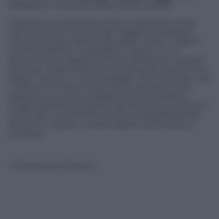
sarebbero invece più diffusi tra gli svedesi.
Insomma, se gli studi sul tema si sprecano, forse
vale la pena di ricorrere alla “saggezza popolare”,
che ha sempre indicato gli italiani come i migliori
nell’
ars amatoria
:
“Il paradiso è il posto in cui i
poliziotti sono inglesi, la birra è tedesca, la cucina è
francese, l’organizzazione è svizzera, gli amanti sono
italiani” recita un vecchio adagio, che conclude così:
“L’inferno è invece il posto dove i poliziotti sono
tedeschi, la cucina è inglese, la birra è tedesca,
l’organizzazione è italiana e gli amanti sono svizzeri”.
Come dire: nonostante la crisi e la globalizzazione,
almeno in questo i maschi italiani continuano a
eccellere.
© Riproduzione Riservata