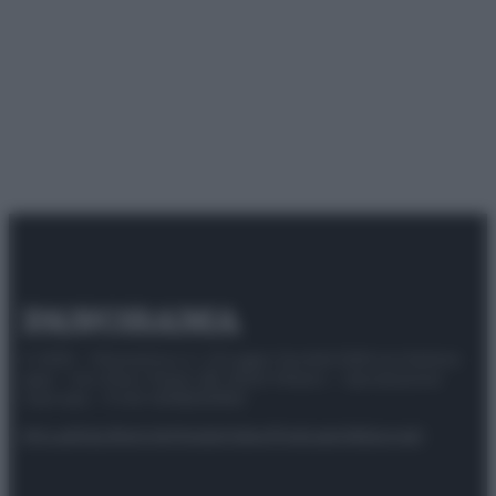
© 2025 – Panorama s.r.l. (Gruppo Società Editrice Italiana
spa) – Via Vittor Pisani 28, 20124 Milano – riproduzione
riservata – P.IVA 10518230965
Attualità
Lifestyle
Moda
Video
Podcast
Abbonati