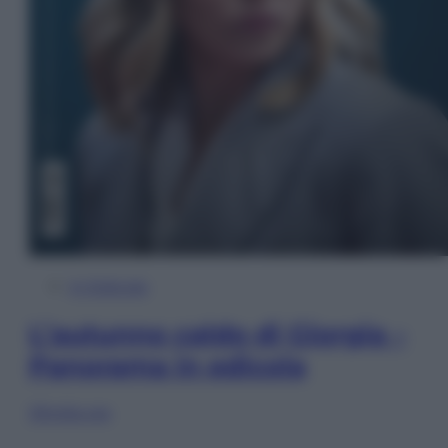
In Edicola
L’autunno caldo di Giorgia –
Panorama in edicola
Sfoglia ora