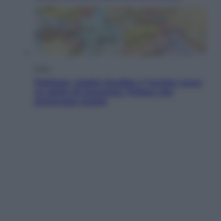
Esteri
Pakistan, Arabia Saudita e Turchia verso
un patto di sicurezza: l’intesa che
preoccupa Israele