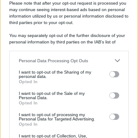
Please note that after your opt-out request is processed you
may continue seeing interest-based ads based on personal
information utilized by us or personal information disclosed to
third parties prior to your opt-out.
You may separately opt-out of the further disclosure of your
personal information by third parties on the IAB’s list of
downstream participants.
Personal Data Processing Opt Outs
This information may also be disclosed by us to third parties
on the IAB’s List of Downstream Participants that may further
I want to opt-out of the Sharing of my
disclose it to other third parties.
personal data.
Opted In
Please note that this website/app uses one or more Google
services and may gather and store information including but
I want to opt-out of the Sale of my
Personal Data.
not limited to your visit or usage behaviour. You may click to
Opted In
grant or deny consent to Google and its third-party tags to
use your data for below specified purposes in below Google
I want to opt-out of processing my
consent section.
Personal Data for Targeted Advertising.
Opted In
I want to opt-out of Collection, Use,