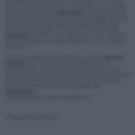
che andare a letto con un C-3PO diventi la norma.
Come ha osservato la donna, “sembra che ormai le
persone preferiscano
fare sesso
con qualcosa che
sanno esattamente cosa farà, come reagirà, quanto
tempo impiegherà e quanto sarà piacevole. Ma
tutto questo significa rinunciare al brivido della
sorpresa
e al rischio che vada tutto male, cosa che
è può succedere quando si fa sesso con un essere
umano”.
Se siete spaventati dal fatto che il vostro
partner
robotico
non risulti particolarmente caldo e
comunicativo, nessuna paura: il professor Smith
garantisce che i futuri automi saranno programmati
per avere un’intelligenza emotiva. O almeno, per
dare l’impressione di stare provando dei
sentimenti
.
A questo punto, qual è il problema?
© Riproduzione Riservata