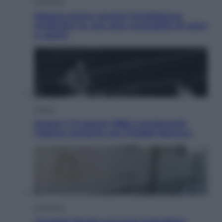
Economia
Materie prime: perché l’Intelligenza
Artificiale ha una sete insaziabile di rame
e uranio
Musica
Queen: il 9 agosto 1986 a Knebworth
l’ultimo concerto con Freddie Mercury
Economia
Cassetto fiscale: ora puoi controllare