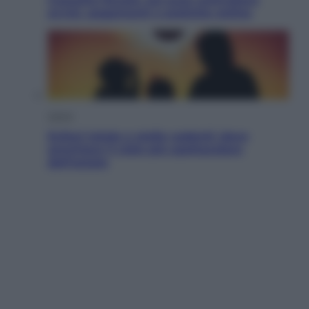
avvisi, pagamenti e pratiche online
Viaggi
Eclissi totale e stelle cadenti: dove
ammirare il cielo più spettacolare
dell’estate