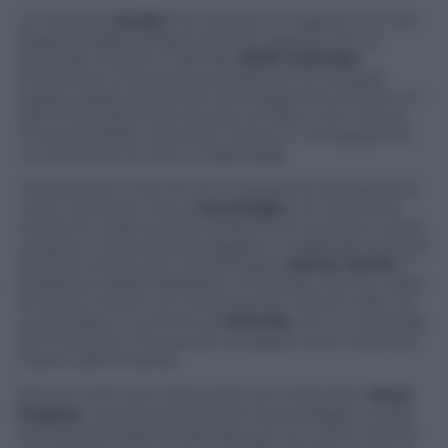
Un recente
studio
l’ha rivelato: a 1 inglese su 5 non
dispiacerebbe andare sotto le coperte con un
androide. Mentre il 46% dei
2000 individui
intervistati si dice preoccupato per lo sviluppo
troppo rapido di queste tecnologie futuristiche, e il
33% è letteralmente avverso ai robot, non manca
chi proverebbe volentieri il sesso in compagnia di
un ammasso di chip e ingranaggi.
“Nonostante molti di noi si inquietino pensando al
ruolo crescente che la
tecnologia
e le macchine
rivestono nella società moderna, al contrario i robot
vengono creati per proteggere e migliorare sempre
di più la nostra vita”, ha dichiarato
Martin Smith
, il
professore della Middlesex University che ha curato
la ricerca. Smith non trova quindi nulla di male nel
condividere i momenti di
intimità
con un androide,
dal momento che questi congegni sono creati per
il bene dell’umanità.
Ma non tutti sono d’accordo con il docente.
Anna
Hughes
, una dei partecipanti al sondaggio, si dice
contenta di essersi fidanzata con un uomo “prima