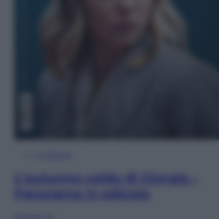
In Edicola
L’autunno caldo di Giorgia –
Panorama in edicola
Sfoglia ora