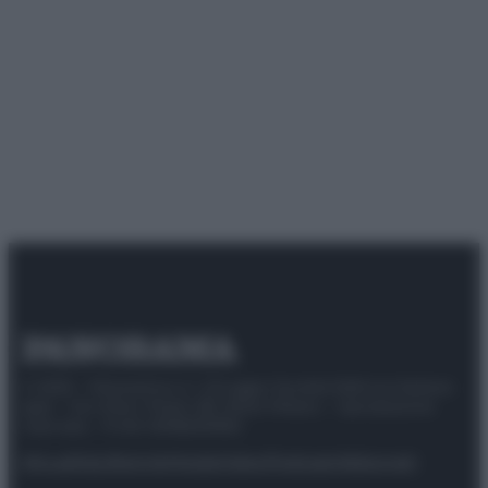
© 2025 – Panorama s.r.l. (Gruppo Società Editrice Italiana
spa) – Via Vittor Pisani 28, 20124 Milano – riproduzione
riservata – P.IVA 10518230965
Attualità
Lifestyle
Moda
Video
Podcast
Abbonati