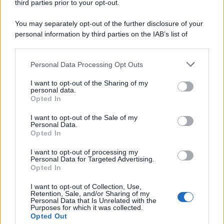
third parties prior to your opt-out.
You may separately opt-out of the further disclosure of your
personal information by third parties on the IAB’s list of
downstream participants.
Personal Data Processing Opt Outs
This information may also be disclosed by us to third parties
on the IAB’s List of Downstream Participants that may further
I want to opt-out of the Sharing of my
disclose it to other third parties.
personal data.
Opted In
Please note that this website/app uses one or more Google
services and may gather and store information including but
I want to opt-out of the Sale of my
Personal Data.
not limited to your visit or usage behaviour. You may click to
Opted In
grant or deny consent to Google and its third-party tags to
use your data for below specified purposes in below Google
I want to opt-out of processing my
consent section.
Personal Data for Targeted Advertising.
Opted In
I want to opt-out of Collection, Use,
Retention, Sale, and/or Sharing of my
Personal Data that Is Unrelated with the
Purposes for which it was collected.
Opted Out