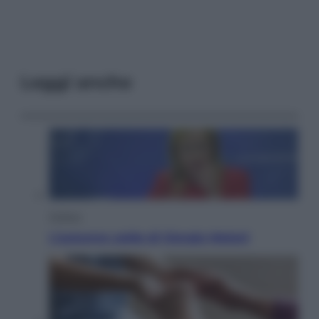
Leggi anche
Politica
L’autunno caldo di Giorgia Meloni