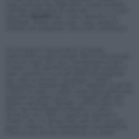
regno di Rudra Roy (1683-1694), sovrano di Nadia,
nell’odierno Bengala Occidentale, in cui si trovano
oggi oltre
125.000
telai a mano, attraverso cui,
lavorando cotone, seta tussar e seta, vengono
realizzati sari artigianali in diversi stili e lavorazioni.
Ancora oggi le imprese attive nel tessile
costituiscono la spina dorsale dell’economia locale,
anche se negli ultimi anni la produzione di sari è
entrata in crisi, perché buona parte dei tessitori è
stata costretta a rinunciare all’attività artigianale
per motivi economici. Il guadagno medio a
disposizione della famiglia di un tessitore va dai 150
ai 200 € al mese: un salario troppo bassi persino per
garantire la sopravvivenza. La maggior parte dei
tessitori lavora per i Mahajan, commercianti che
fanno da intermediari tra tessitori e i clienti:
forniscono loro i filati e i tessuti da ricamate e
ritirano i sari a un prezzo fisso, pari a 3/4 euro per
pezzo. I tessitori che abbandonano la professione
finiscono per lavorare soprattutto nei campi.