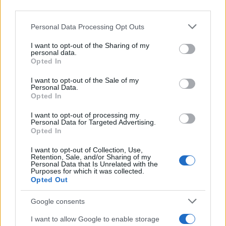
downstream participants.
Personal Data Processing Opt Outs
This information may also be disclosed by us to third parties
on the IAB’s List of Downstream Participants that may further
I want to opt-out of the Sharing of my
disclose it to other third parties.
personal data.
Opted In
Please note that this website/app uses one or more Google
services and may gather and store information including but
I want to opt-out of the Sale of my
Personal Data.
not limited to your visit or usage behaviour. You may click to
Opted In
grant or deny consent to Google and its third-party tags to
use your data for below specified purposes in below Google
I want to opt-out of processing my
consent section.
Personal Data for Targeted Advertising.
Opted In
I want to opt-out of Collection, Use,
Retention, Sale, and/or Sharing of my
Personal Data that Is Unrelated with the
Purposes for which it was collected.
Opted Out
Google consents
I want to allow Google to enable storage