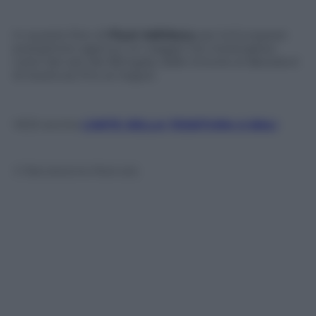
In queste foto di
Piyal Adhikary
per la European
pressphoto agency, un viaggio nei meravigliosi
colori dei sari del Bengala, dalle tintorie ai laboratori
di tessitura, fino ai negozi.
VEDI anche
L’ARTE DELLA TESSITURA A BALI
© Riproduzione Riservata