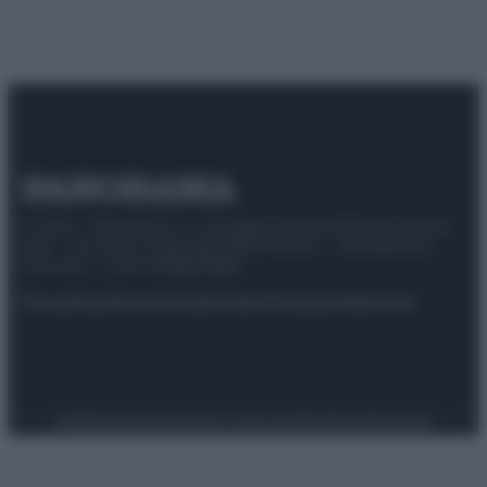
© 2025 – Panorama s.r.l. (Gruppo Società Editrice Italiana
spa) – Via Vittor Pisani 28, 20124 Milano – riproduzione
riservata – P.IVA 10518230965
Attualità
Lifestyle
Moda
Video
Podcast
Abbonati
Preferenze Privacy
Privacy Policy
Cookie Policy
Note legali