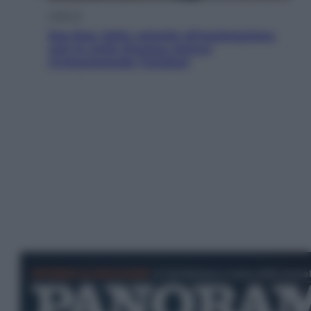
Lifestyle
Sea-Doo: dalla velocità all’esplorazione,
così le moto d’acqua stanno
rivoluzionando l’outdoor