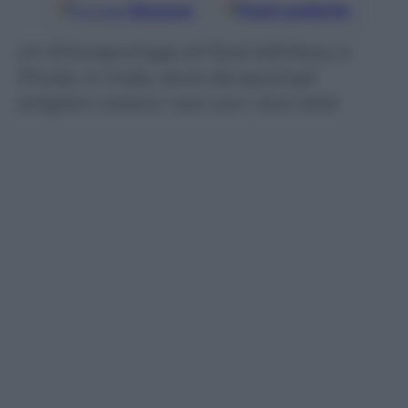
Google
Discover
Fonti preferite
Un fotoreportage di Piyal Adhikary a
Phulia, in India, dove da secoli gli
artigiani creano i sari con i loro telai