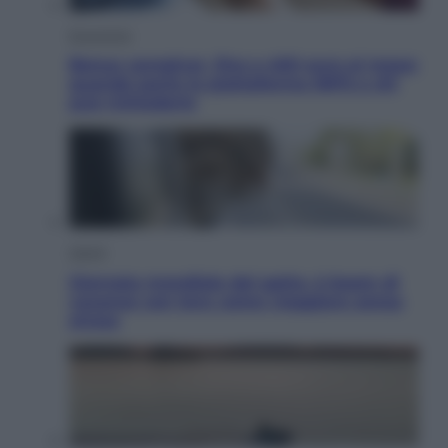
Economia
Bonus caregiver, fino a 400 euro al mese:
quando parte la piattaforma INPS e chi
può richiederlo
Viaggi
Giornata mondiale del gatto, è boom di
vacanze con loro: come viaggiare senza
stress