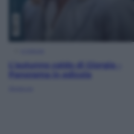
In Edicola
L’autunno caldo di Giorgia –
Panorama in edicola
Sfoglia ora