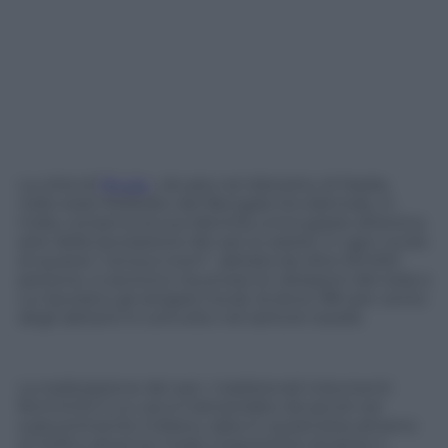
La città di
Phulia
, situata nel distretto di Nadia,
nello stato federato del Bengala Occidentale, in
India, conserva la sua identità unica grazie all’antica
arte della lavorazione dei sari (o saree): in ogni vicolo
di questa “census town”, abitata da oltre 50.000
persone, si sentono risuonare le vibrazioni dei telai a
cui lavorano gli artigiani locali, là dove l’80 per cento
degli abitanti è coinvolto nel settore tessile.
La realizzazione dei sari, i tradizionali indumenti
femminili il cui uso è tramandato da secoli nel
subcontinente indiano, data in quest’area almeno
al 1409 e divenne molto importante durante il