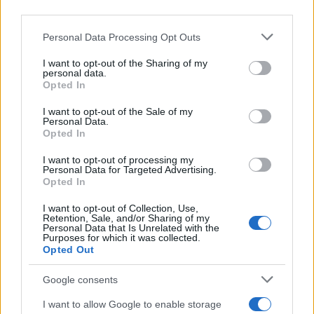
downstream participants.
Personal Data Processing Opt Outs
This information may also be disclosed by us to third parties
on the IAB’s List of Downstream Participants that may further
I want to opt-out of the Sharing of my
disclose it to other third parties.
personal data.
Opted In
Please note that this website/app uses one or more Google
services and may gather and store information including but
I want to opt-out of the Sale of my
Personal Data.
not limited to your visit or usage behaviour. You may click to
Opted In
grant or deny consent to Google and its third-party tags to
use your data for below specified purposes in below Google
I want to opt-out of processing my
consent section.
Personal Data for Targeted Advertising.
Opted In
I want to opt-out of Collection, Use,
Retention, Sale, and/or Sharing of my
Personal Data that Is Unrelated with the
Purposes for which it was collected.
Opted Out
Google consents
I want to allow Google to enable storage