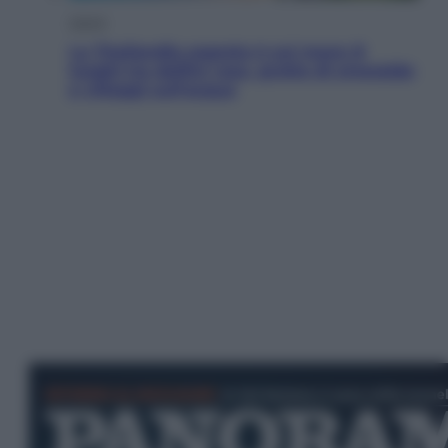
Viaggi
La Thailandia segreta è sul mare: 8
luoghi tra delfini rosa, grotte di smeraldo
e villaggi sull’acqua