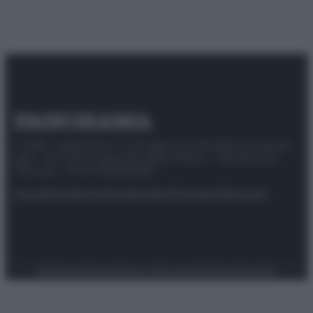
© 2025 – Panorama s.r.l. (Gruppo Società Editrice Italiana
spa) – Via Vittor Pisani 28, 20124 Milano – riproduzione
riservata – P.IVA 10518230965
Attualità
Lifestyle
Moda
Video
Podcast
Abbonati
Preferenze Privacy
Privacy Policy
Cookie Policy
Note legali