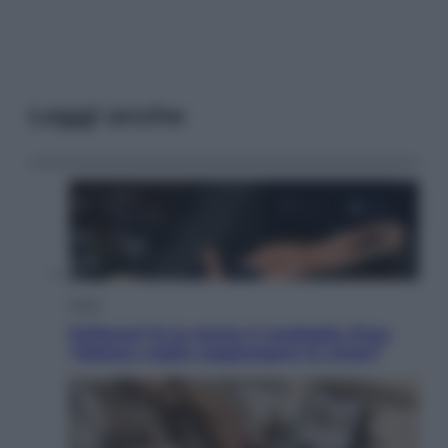
Leggi anche
Sport
Pellacani fa la storia: 5 medaglie d’oro
“Adesso voglio raggiungere le cinesi”