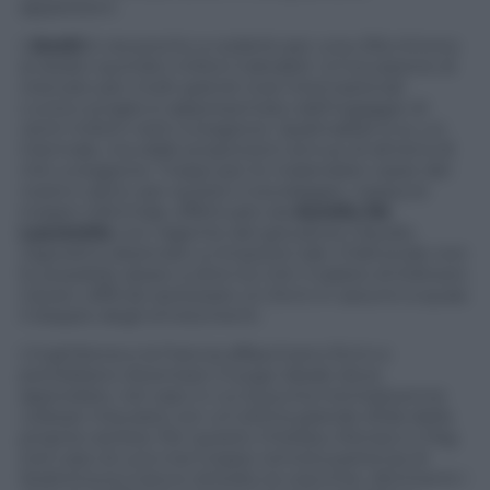
apparizioni.
L’
Anzhi
è ora pronto a cederlo per una cifra introno
ai dodici-quindici milioni trattabili. Un’occasione di
mercato per molti grandi club internazionali.
L’unico scoglio è rappresentato dall’ingaggio di
venti milioni netti a stagione. Spalmabile sì su un
triennale, ma dalle proporzioni annue di almeno 8
mln a stagione. Troppi per le malandate casse del
nostro calcio: per questo il sondaggio, neppure
troppo informale, effettuato da
Aurelio De
Laurentiis
con l’agente del giocatore Claudio
Vigorelli è destinato a rimanere tale. D’altronde non
fu possibile alzare a oltre 5,2 mln il salario di Edinson
Cavani, difficile ipotizzare un Eto’o in azzurro a quasi
il doppio degli emolumenti.
L’Inghilterra e la Francia affascinano Eto’o e
potrebbero diventare il luogo ideale dove
approdare, nel caso in cui la punta trentaduenne
volesse misurarsi con un’ultima grande sfida della
propria carriera. Per questo Chelsea, Monaco e Psg
(nel caso di una mai troppo remota partenza di
Ibrahimovic) hanno drizzato le orecchie. Altrimenti i