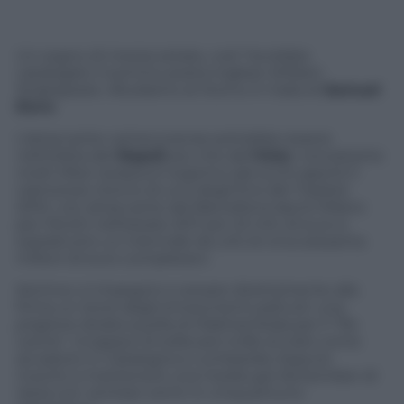
Un sogno di mezza estate, così’ l’avrebbe
catalogato il sommo poeta inglese William
Shakspeare. Alludiamo al ritorno in Italia di
Samuel
Eto’o
.
L’attaccante camerunense potrebbe essere
nell’orbita del
Napoli
più che dell’
Inter
, nonostante
molti tifosi nerazzurri sognino (ad occhi aperti) il
clamoroso ritorno di uno degli Eroi del Triplete
2010. L’ex attaccante del Barcellona lasciò Milano
per l’Anzhi nell’estate 2011 per 22 mln di euro e
soprattutto un triennale da urlo di circa sessanta
milioni di euro complessivi.
Kerimov si impegnò a versare direttamente alla
firma un terzo degli emolumenti pattuiti: una
prigione dorata quella di Makhachkala per il “Re
Leone”, incapace di sollevare trofei al cielo come
accaduto in Catalogna e Lombardia. Eppure
riuscito a mantenere una media-gol da bomber di
razza con ventisei centri in cinquantuno