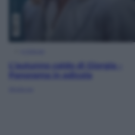
In Edicola
L’autunno caldo di Giorgia –
Panorama in edicola
Sfoglia ora