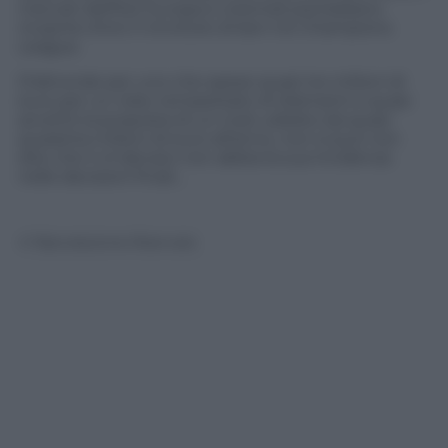
mercati dell’Est Europa e orientali potrebbero
ricoprire d’oro il vincitore di ben tre Champions
League.
D’altronde per uno che spese quasi tre milioni di
euro per un rolex tempestato di diamanti e quasi
accettò la proposta di un club uzbeko da quasi
quaranta milioni di euro all’anno, non si può non
dire che il vil denaro non abbia la sua incidenza
nelle decisioni finali…
© Riproduzione Riservata