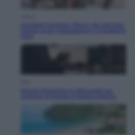
Lifestyle
Dal blush Charlotte Tilbury alle tote bag:
perché ormai collezioniamo e rivendiamo
tutto
Esteri
Perché Hiroshima: la città scelta per
mostrare al mondo la bomba atomica